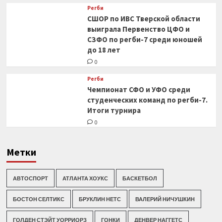
Регби
СШОР по ИВС Тверской области
выиграла Первенство ЦФО и
СЗФО по регби-7 среди юношей
до 18 лет
0
Регби
Чемпионат СФО и УФО среди
студенческих команд по регби-7.
Итоги турнира
0
Метки
АВТОСПОРТ
АТЛАНТА ХОУКС
БАСКЕТБОЛ
БОСТОН СЕЛТИКС
БРУКЛИН НЕТС
ВАЛЕРИЙ НИЧУШКИН
ГОЛДЕН СТЭЙТ УОРРИОРЗ
ГОНКИ
ДЕНВЕР НАГГЕТС