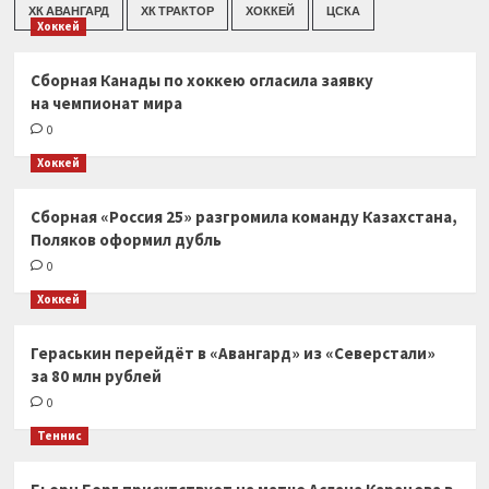
ХК АВАНГАРД
ХК ТРАКТОР
ХОККЕЙ
ЦСКА
Хоккей
Сборная Канады по хоккею огласила заявку
на чемпионат мира
0
Хоккей
Сборная «Россия 25» разгромила команду Казахстана,
Поляков оформил дубль
0
Хоккей
Гераськин перейдёт в «Авангард» из «Северстали»
за 80 млн рублей
0
Теннис