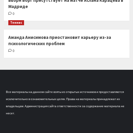
Бьорн Борг присутствует на матче Аслана Карацева в
Мадриде
0
Теннис
Аманда Анисимова приостановит карьеру из-за
психологических проблем
0
Все материалы на данном сайте взяты из открытых источников и предоставляются
исключительно в ознакомительных целях. Права на материалы принадлежат их
владельцам. Администрация сайта ответственности за содержание материала не
несет.