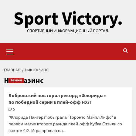
Перейти
Sport Victory.
к
содержимому
СПОРТИВНЫЙ ИНФОРМАЦИОННЫЙ ПОРТАЛ.
Основное
меню
ГЛАВНАЯ
НИК КАЗИНС
Ник Казинс
Хоккей
Бобровский повторил рекорд «Флориды»
по победной серии в плей-офф НХЛ
0
"Флорида Пантерз" обыграла "Торонто Мэйпл Лифс" в
первом матче второго раунда плей-офф Кубка Стэнли со
счетом 4:2. Игра прошла на...