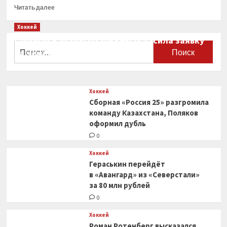
Прочитать
Читать далее
больше
о
Хоккей
Бобровский
Сборная Канады по хоккею огласила заявку
повторил
Найти:
на чемпионат мира
рекорд
«Флориды»
0
по победной
серии
Хоккей
в плей-
Сборная «Россия 25» разгромила
офф
НХЛ
команду Казахстана, Поляков
оформил дубль
0
Хоккей
Гераськин перейдёт
в «Авангард» из «Северстали»
за 80 млн рублей
0
Хоккей
Роман Ротенберг высказался