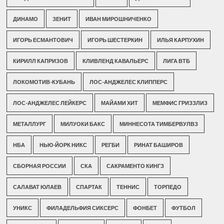
ДИНАМО
ЗЕНИТ
ИВАН МИРОШНИЧЕНКО
ИГОРЬ ЕСМАНТОВИЧ
ИГОРЬ ШЕСТЕРКИН
ИЛЬЯ КАРПУХИН
КИРИЛЛ КАПРИЗОВ
КЛИВЛЕНД КАВАЛЬЕРС
ЛИГА ВТБ
ЛОКОМОТИВ-КУБАНЬ
ЛОС-АНДЖЕЛЕС КЛИППЕРС
ЛОС-АНДЖЕЛЕС ЛЕЙКЕРС
МАЙАМИ ХИТ
МЕМФИС ГРИЗЗЛИЗ
МЕТАЛЛУРГ
МИЛУОКИ БАКС
МИННЕСОТА ТИМБЕРВУЛВЗ
НБА
НЬЮ-ЙОРК НИКС
РЕГБИ
РИНАТ БАШИРОВ
СБОРНАЯ РОССИИ
СКА
САКРАМЕНТО КИНГЗ
САЛАВАТ ЮЛАЕВ
СПАРТАК
ТЕННИС
ТОРПЕДО
УНИКС
ФИЛАДЕЛЬФИЯ СИКСЕРС
ФОНБЕТ
ФУТБОЛ