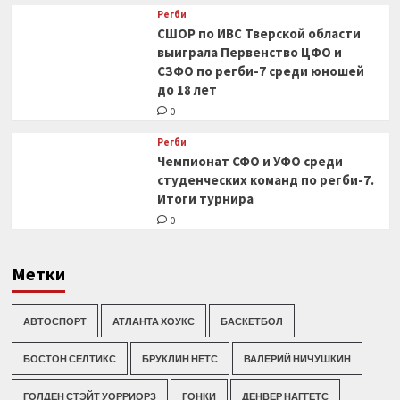
Регби
СШОР по ИВС Тверской области
выиграла Первенство ЦФО и
СЗФО по регби-7 среди юношей
до 18 лет
0
Регби
Чемпионат СФО и УФО среди
студенческих команд по регби-7.
Итоги турнира
0
Метки
АВТОСПОРТ
АТЛАНТА ХОУКС
БАСКЕТБОЛ
БОСТОН СЕЛТИКС
БРУКЛИН НЕТС
ВАЛЕРИЙ НИЧУШКИН
ГОЛДЕН СТЭЙТ УОРРИОРЗ
ГОНКИ
ДЕНВЕР НАГГЕТС