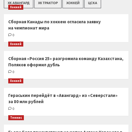
ХК АВАНГАРД
ХК ТРАКТОР
ХОККЕЙ
ЦСКА
Хоккей
Сборная Канады по хоккею огласила заявку
на чемпионат мира
0
Хоккей
Сборная «Россия 25» разгромила команду Казахстана,
Поляков оформил дубль
0
Хоккей
Гераськин перейдёт в «Авангард» из «Северстали»
за 80 млн рублей
0
Теннис