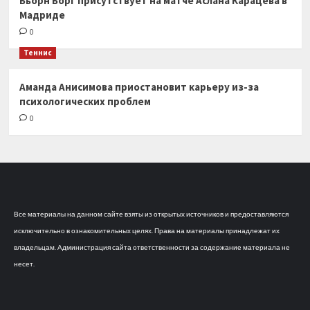
Бьорн Борг присутствует на матче Аслана Карацева в
Мадриде
0
Теннис
Аманда Анисимова приостановит карьеру из-за
психологических проблем
0
Все материалы на данном сайте взяты из открытых источников и предоставляются
исключительно в ознакомительных целях. Права на материалы принадлежат их
владельцам. Администрация сайта ответственности за содержание материала не
несет.