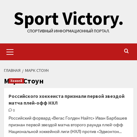
Перейти
Sport Victory.
к
содержимому
СПОРТИВНЫЙ ИНФОРМАЦИОННЫЙ ПОРТАЛ.
Основное
меню
ГЛАВНАЯ
МАРК СТОУН
Марк Стоун
Хоккей
Российского хоккеиста признали первой звездой
матча плей-офф НХЛ
0
Российский форвард «Вегас Голден Найтс» Иван Барбашев
признан первой звездой матча второго раунда плей-офф
Национальной хоккейной лиги (НХЛ) против «Эдмонтон...