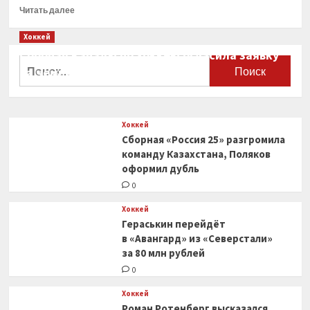
Прочитать
Читать далее
больше
о
Хоккей
Российского
Сборная Канады по хоккею огласила заявку
хоккеиста
Найти:
на чемпионат мира
признали
первой
0
звездой
матча
Хоккей
плей-
Сборная «Россия 25» разгромила
офф
НХЛ
команду Казахстана, Поляков
оформил дубль
0
Хоккей
Гераськин перейдёт
в «Авангард» из «Северстали»
за 80 млн рублей
0
Хоккей
Роман Ротенберг высказался