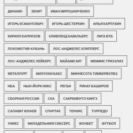
ДИНАМО
ЗЕНИТ
ИВАН МИРОШНИЧЕНКО
ИГОРЬ ЕСМАНТОВИЧ
ИГОРЬ ШЕСТЕРКИН
ИЛЬЯ КАРПУХИН
КИРИЛЛ КАПРИЗОВ
КЛИВЛЕНД КАВАЛЬЕРС
ЛИГА ВТБ
ЛОКОМОТИВ-КУБАНЬ
ЛОС-АНДЖЕЛЕС КЛИППЕРС
ЛОС-АНДЖЕЛЕС ЛЕЙКЕРС
МАЙАМИ ХИТ
МЕМФИС ГРИЗЗЛИЗ
МЕТАЛЛУРГ
МИЛУОКИ БАКС
МИННЕСОТА ТИМБЕРВУЛВЗ
НБА
НЬЮ-ЙОРК НИКС
РЕГБИ
РИНАТ БАШИРОВ
СБОРНАЯ РОССИИ
СКА
САКРАМЕНТО КИНГЗ
САЛАВАТ ЮЛАЕВ
СПАРТАК
ТЕННИС
ТОРПЕДО
УНИКС
ФИЛАДЕЛЬФИЯ СИКСЕРС
ФОНБЕТ
ФУТБОЛ