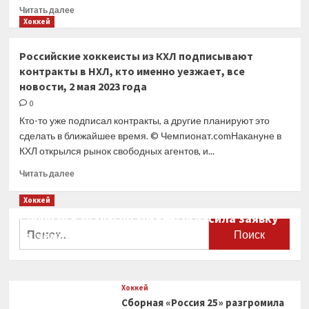
Прочитать
Читать далее
больше
Хоккей
о
Третьяк
Российские хоккеисты из КХЛ подписывают
сделал
контракты в НХЛ, кто именно уезжает, все
заявление
новости, 2 мая 2023 года
об отъезде
российских
0
хоккеистов
Кто-то уже подписал контракты, а другие планируют это
в США
сделать в ближайшее время. © Чемпионат.comНакануне в
КХЛ открылся рынок свободных агентов, и...
Прочитать
Читать далее
больше
о
Хоккей
Российские
Сборная Канады по хоккею огласила заявку
хоккеисты
Найти:
на чемпионат мира
из КХЛ
подписывают
0
контракты
в НХЛ,
Хоккей
кто
Сборная «Россия 25» разгромила
именно