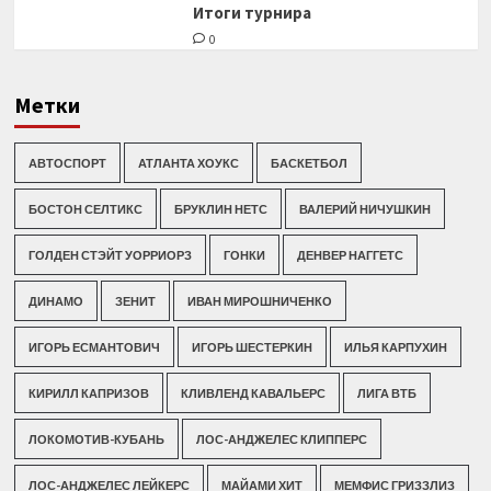
Итоги турнира
0
Метки
АВТОСПОРТ
АТЛАНТА ХОУКС
БАСКЕТБОЛ
БОСТОН СЕЛТИКС
БРУКЛИН НЕТС
ВАЛЕРИЙ НИЧУШКИН
ГОЛДЕН СТЭЙТ УОРРИОРЗ
ГОНКИ
ДЕНВЕР НАГГЕТС
ДИНАМО
ЗЕНИТ
ИВАН МИРОШНИЧЕНКО
ИГОРЬ ЕСМАНТОВИЧ
ИГОРЬ ШЕСТЕРКИН
ИЛЬЯ КАРПУХИН
КИРИЛЛ КАПРИЗОВ
КЛИВЛЕНД КАВАЛЬЕРС
ЛИГА ВТБ
ЛОКОМОТИВ-КУБАНЬ
ЛОС-АНДЖЕЛЕС КЛИППЕРС
ЛОС-АНДЖЕЛЕС ЛЕЙКЕРС
МАЙАМИ ХИТ
МЕМФИС ГРИЗЗЛИЗ