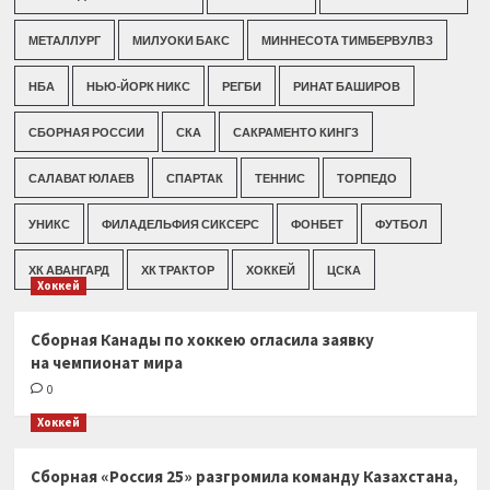
МЕТАЛЛУРГ
МИЛУОКИ БАКС
МИННЕСОТА ТИМБЕРВУЛВЗ
НБА
НЬЮ-ЙОРК НИКС
РЕГБИ
РИНАТ БАШИРОВ
СБОРНАЯ РОССИИ
СКА
САКРАМЕНТО КИНГЗ
САЛАВАТ ЮЛАЕВ
СПАРТАК
ТЕННИС
ТОРПЕДО
УНИКС
ФИЛАДЕЛЬФИЯ СИКСЕРС
ФОНБЕТ
ФУТБОЛ
ХК АВАНГАРД
ХК ТРАКТОР
ХОККЕЙ
ЦСКА
Хоккей
Сборная Канады по хоккею огласила заявку
на чемпионат мира
0
Хоккей
Сборная «Россия 25» разгромила команду Казахстана,