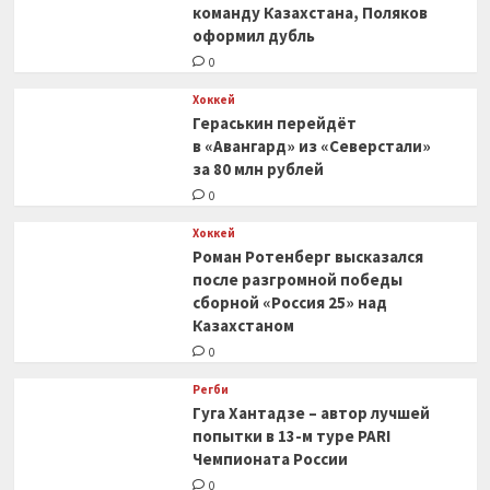
уезжает,
команду Казахстана, Поляков
все
оформил дубль
новости,
0
2 мая
2023
Хоккей
года
Гераськин перейдёт
в «Авангард» из «Северстали»
за 80 млн рублей
0
Хоккей
Роман Ротенберг высказался
после разгромной победы
сборной «Россия 25» над
Казахстаном
0
Регби
Гуга Хантадзе – автор лучшей
попытки в 13-м туре PARI
Чемпионата России
0