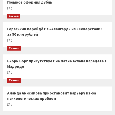
Поляков оформил дубль
0
Хоккей
Гераськин перейдёт в «Авангард» из «Северстали»
за 80 млн рублей
0
Теннис
Бьорн Борг присутствует на матче Аслана Карацева в
Мадриде
0
Теннис
Аманда Анисимова приостановит карьеру из-за
психологических проблем
0