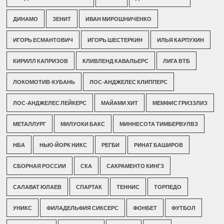
ДИНАМО
ЗЕНИТ
ИВАН МИРОШНИЧЕНКО
ИГОРЬ ЕСМАНТОВИЧ
ИГОРЬ ШЕСТЕРКИН
ИЛЬЯ КАРПУХИН
КИРИЛЛ КАПРИЗОВ
КЛИВЛЕНД КАВАЛЬЕРС
ЛИГА ВТБ
ЛОКОМОТИВ-КУБАНЬ
ЛОС-АНДЖЕЛЕС КЛИППЕРС
ЛОС-АНДЖЕЛЕС ЛЕЙКЕРС
МАЙАМИ ХИТ
МЕМФИС ГРИЗЗЛИЗ
МЕТАЛЛУРГ
МИЛУОКИ БАКС
МИННЕСОТА ТИМБЕРВУЛВЗ
НБА
НЬЮ-ЙОРК НИКС
РЕГБИ
РИНАТ БАШИРОВ
СБОРНАЯ РОССИИ
СКА
САКРАМЕНТО КИНГЗ
САЛАВАТ ЮЛАЕВ
СПАРТАК
ТЕННИС
ТОРПЕДО
УНИКС
ФИЛАДЕЛЬФИЯ СИКСЕРС
ФОНБЕТ
ФУТБОЛ