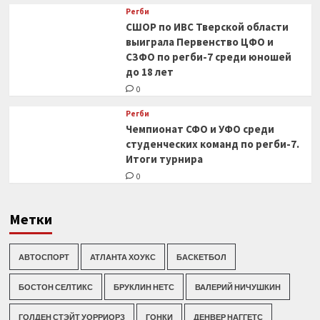
Регби
СШОР по ИВС Тверской области
выиграла Первенство ЦФО и
СЗФО по регби-7 среди юношей
до 18 лет
0
Регби
Чемпионат СФО и УФО среди
студенческих команд по регби-7.
Итоги турнира
0
Метки
АВТОСПОРТ
АТЛАНТА ХОУКС
БАСКЕТБОЛ
БОСТОН СЕЛТИКС
БРУКЛИН НЕТС
ВАЛЕРИЙ НИЧУШКИН
ГОЛДЕН СТЭЙТ УОРРИОРЗ
ГОНКИ
ДЕНВЕР НАГГЕТС