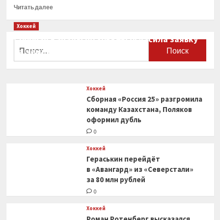
Прочитать
Читать далее
больше
о
Хоккей
Фанат
Сборная Канады по хоккею огласила заявку
попытался
Найти:
на чемпионат мира
добраться
до ван
0
Дейка
во время
Хоккей
матча
Сборная «Россия 25» разгромила
АПЛ,
но был
команду Казахстана, Поляков
задержан
оформил дубль
0
Хоккей
Гераськин перейдёт
в «Авангард» из «Северстали»
за 80 млн рублей
0
Хоккей
Роман Ротенберг высказался