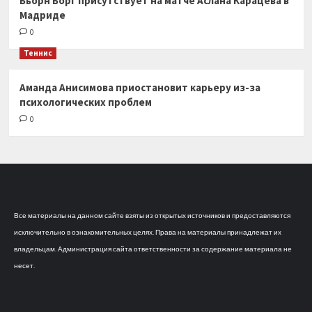
Бьорн Борг присутствует на матче Аслана Карацева в
Мадриде
0
Теннис
Аманда Анисимова приостановит карьеру из-за
психологических проблем
0
Все материалы на данном сайте взяты из открытых источников и предоставляются
исключительно в ознакомительных целях. Права на материалы принадлежат их
владельцам. Администрация сайта ответственности за содержание материала не
несет.