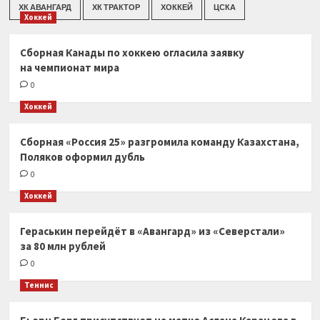
ХК АВАНГАРД
ХК ТРАКТОР
ХОККЕЙ
ЦСКА
Хоккей
Сборная Канады по хоккею огласила заявку
на чемпионат мира
0
Хоккей
Сборная «Россия 25» разгромила команду Казахстана,
Поляков оформил дубль
0
Хоккей
Гераськин перейдёт в «Авангард» из «Северстали»
за 80 млн рублей
0
Теннис