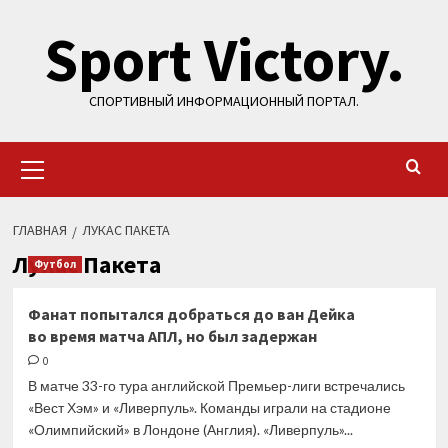
Перейти
Sport Victory.
к
содержимому
СПОРТИВНЫЙ ИНФОРМАЦИОННЫЙ ПОРТАЛ.
Основное
меню
ГЛАВНАЯ
ЛУКАС ПАКЕТА
Лукас Пакета
Футбол
Фанат попытался добраться до ван Дейка
во время матча АПЛ, но был задержан
0
В матче 33-го тура английской Премьер-лиги встречались
«Вест Хэм» и «Ливерпуль». Команды играли на стадионе
«Олимпийский» в Лондоне (Англия). «Ливерпуль»...