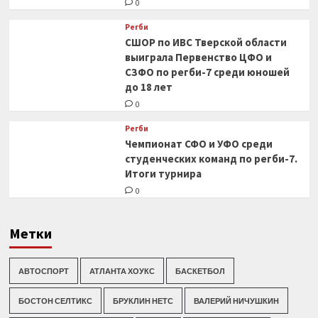
0
Регби
СШОР по ИВС Тверской области
выиграла Первенство ЦФО и
СЗФО по регби-7 среди юношей
до 18 лет
0
Регби
Чемпионат СФО и УФО среди
студенческих команд по регби-7.
Итоги турнира
0
Метки
АВТОСПОРТ
АТЛАНТА ХОУКС
БАСКЕТБОЛ
БОСТОН СЕЛТИКС
БРУКЛИН НЕТС
ВАЛЕРИЙ НИЧУШКИН