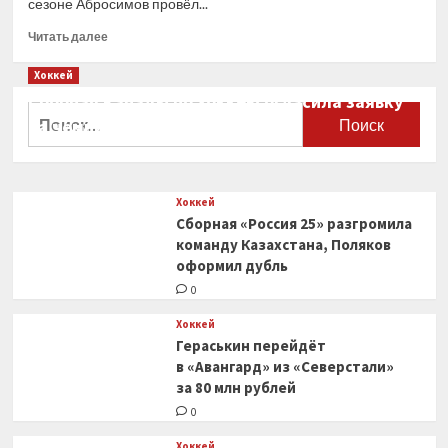
сезоне Абросимов провёл...
Прочитать
Читать далее
больше
о
Хоккей
«Авангард»
Сборная Канады по хоккею огласила заявку
заключил
Найти:
на чемпионат мира
контракт
с защитником
0
Абросимовым
Хоккей
Сборная «Россия 25» разгромила
команду Казахстана, Поляков
оформил дубль
0
Хоккей
Гераськин перейдёт
в «Авангард» из «Северстали»
за 80 млн рублей
0
Хоккей