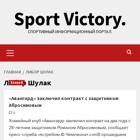
Перейти
Sport Victory.
к
содержимому
СПОРТИВНЫЙ ИНФОРМАЦИОННЫЙ ПОРТАЛ.
Основное
меню
ГЛАВНАЯ
ЛИБОР ШУЛАК
Либор Шулак
Хоккей
«Авангард» заключил контракт с защитником
Абросимовым
0
Хоккейный клуб «Авангард» заключил контракт на два года с
28-летним защитником Романом Абросимовым, сообщает
пресс-служба «ястребов».© Чемпионат.comВ прошедшем