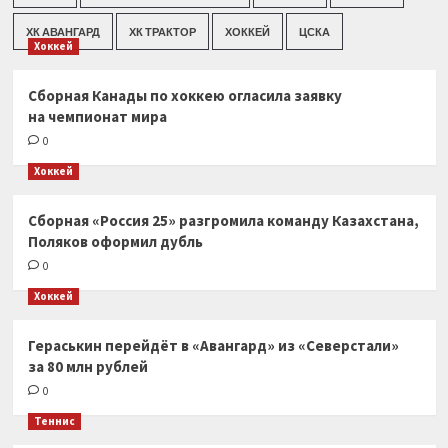
ХК АВАНГАРД
ХК ТРАКТОР
ХОККЕЙ
ЦСКА
Хоккей
Сборная Канады по хоккею огласила заявку
на чемпионат мира
0
Хоккей
Сборная «Россия 25» разгромила команду Казахстана,
Поляков оформил дубль
0
Хоккей
Гераськин перейдёт в «Авангард» из «Северстали»
за 80 млн рублей
0
Теннис