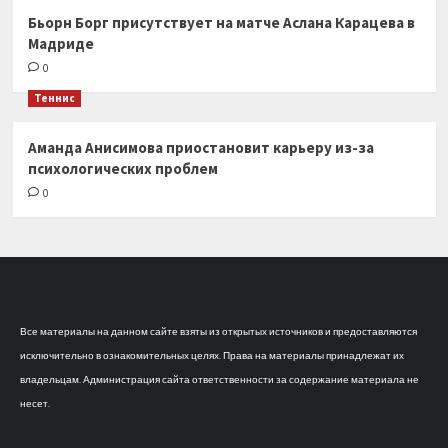
Бьорн Борг присутствует на матче Аслана Карацева в
Мадриде
0
Теннис
Аманда Анисимова приостановит карьеру из-за
психологических проблем
0
Все материалы на данном сайте взяты из открытых источников и предоставляются
исключительно в ознакомительных целях. Права на материалы принадлежат их
владельцам. Администрация сайта ответственности за содержание материала не
несет.