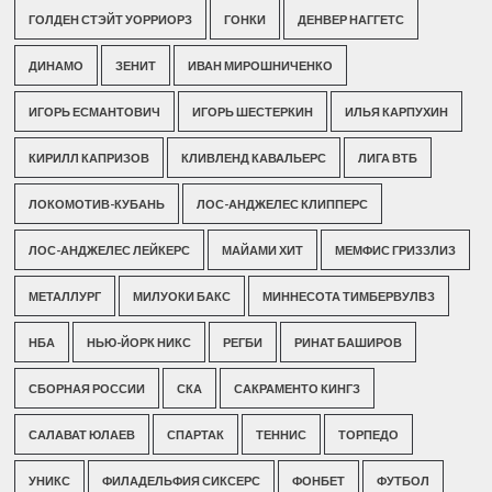
ГОЛДЕН СТЭЙТ УОРРИОРЗ
ГОНКИ
ДЕНВЕР НАГГЕТС
ДИНАМО
ЗЕНИТ
ИВАН МИРОШНИЧЕНКО
ИГОРЬ ЕСМАНТОВИЧ
ИГОРЬ ШЕСТЕРКИН
ИЛЬЯ КАРПУХИН
КИРИЛЛ КАПРИЗОВ
КЛИВЛЕНД КАВАЛЬЕРС
ЛИГА ВТБ
ЛОКОМОТИВ-КУБАНЬ
ЛОС-АНДЖЕЛЕС КЛИППЕРС
ЛОС-АНДЖЕЛЕС ЛЕЙКЕРС
МАЙАМИ ХИТ
МЕМФИС ГРИЗЗЛИЗ
МЕТАЛЛУРГ
МИЛУОКИ БАКС
МИННЕСОТА ТИМБЕРВУЛВЗ
НБА
НЬЮ-ЙОРК НИКС
РЕГБИ
РИНАТ БАШИРОВ
СБОРНАЯ РОССИИ
СКА
САКРАМЕНТО КИНГЗ
САЛАВАТ ЮЛАЕВ
СПАРТАК
ТЕННИС
ТОРПЕДО
УНИКС
ФИЛАДЕЛЬФИЯ СИКСЕРС
ФОНБЕТ
ФУТБОЛ