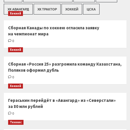
ХК АВАНГАРД
ХК ТРАКТОР
ХОККЕЙ
ЦСКА
Хоккей
Сборная Канады по хоккею огласила заявку
на чемпионат мира
0
Хоккей
Сборная «Россия 25» разгромила команду Казахстана,
Поляков оформил дубль
0
Хоккей
Гераськин перейдёт в «Авангард» из «Северстали»
за 80 млн рублей
0
Теннис