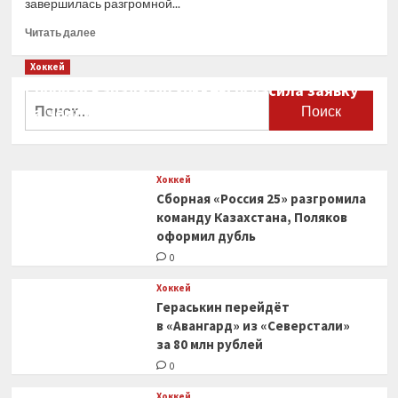
завершилась разгромной...
Прочитать
Читать далее
больше
о
Хоккей
Два
Сборная Канады по хоккею огласила заявку
очка
Найти:
на чемпионат мира
Тарасенко
помогли
0
«Рейнджерс»
обыграть
Хоккей
«Нью-
Сборная «Россия 25» разгромила
Джерси»
и сравнять
команду Казахстана, Поляков
счет
оформил дубль
в серии
0
Хоккей
Гераськин перейдёт
в «Авангард» из «Северстали»
за 80 млн рублей
0
Хоккей