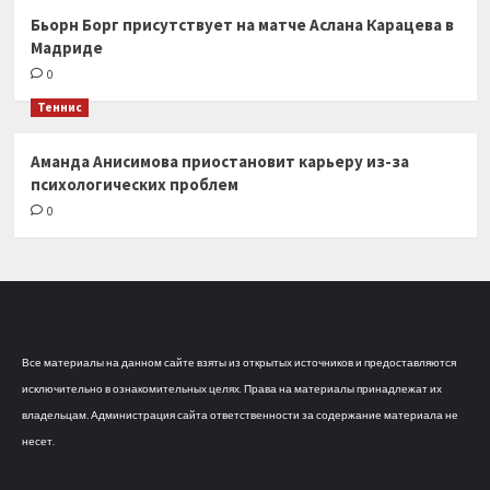
Бьорн Борг присутствует на матче Аслана Карацева в
Мадриде
0
Теннис
Аманда Анисимова приостановит карьеру из-за
психологических проблем
0
Все материалы на данном сайте взяты из открытых источников и предоставляются
исключительно в ознакомительных целях. Права на материалы принадлежат их
владельцам. Администрация сайта ответственности за содержание материала не
несет.