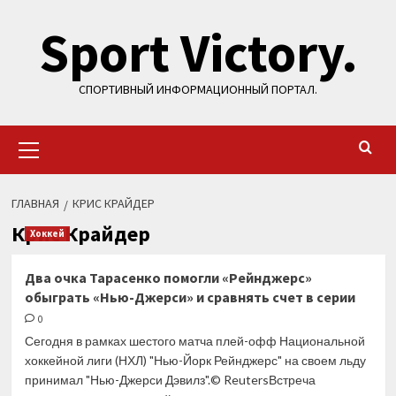
Перейти
Sport Victory.
к
содержимому
СПОРТИВНЫЙ ИНФОРМАЦИОННЫЙ ПОРТАЛ.
Основное
меню
ГЛАВНАЯ
КРИС КРАЙДЕР
Крис Крайдер
Хоккей
Два очка Тарасенко помогли «Рейнджерс»
обыграть «Нью-Джерси» и сравнять счет в серии
0
Сегодня в рамках шестого матча плей-офф Национальной
хоккейной лиги (НХЛ) "Нью-Йорк Рейнджерс" на своем льду
принимал "Нью-Джерси Дэвилз".© ReutersВстреча