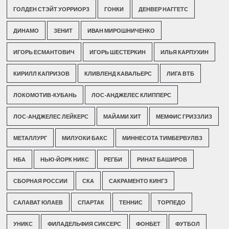
ГОЛДЕН СТЭЙТ УОРРИОРЗ
ГОНКИ
ДЕНВЕР НАГГЕТС
ДИНАМО
ЗЕНИТ
ИВАН МИРОШНИЧЕНКО
ИГОРЬ ЕСМАНТОВИЧ
ИГОРЬ ШЕСТЕРКИН
ИЛЬЯ КАРПУХИН
КИРИЛЛ КАПРИЗОВ
КЛИВЛЕНД КАВАЛЬЕРС
ЛИГА ВТБ
ЛОКОМОТИВ-КУБАНЬ
ЛОС-АНДЖЕЛЕС КЛИППЕРС
ЛОС-АНДЖЕЛЕС ЛЕЙКЕРС
МАЙАМИ ХИТ
МЕМФИС ГРИЗЗЛИЗ
МЕТАЛЛУРГ
МИЛУОКИ БАКС
МИННЕСОТА ТИМБЕРВУЛВЗ
НБА
НЬЮ-ЙОРК НИКС
РЕГБИ
РИНАТ БАШИРОВ
СБОРНАЯ РОССИИ
СКА
САКРАМЕНТО КИНГЗ
САЛАВАТ ЮЛАЕВ
СПАРТАК
ТЕННИС
ТОРПЕДО
УНИКС
ФИЛАДЕЛЬФИЯ СИКСЕРС
ФОНБЕТ
ФУТБОЛ