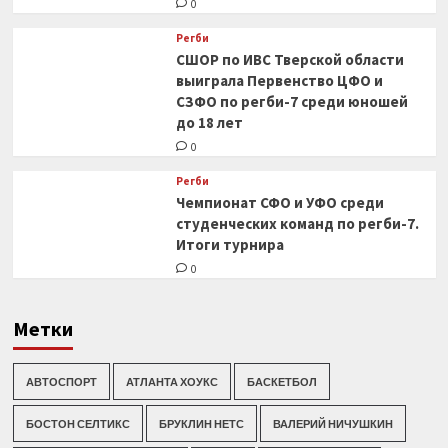
0
Регби
СШОР по ИВС Тверской области
выиграла Первенство ЦФО и
СЗФО по регби-7 среди юношей
до 18 лет
0
Регби
Чемпионат СФО и УФО среди
студенческих команд по регби-7.
Итоги турнира
0
Метки
АВТОСПОРТ
АТЛАНТА ХОУКС
БАСКЕТБОЛ
БОСТОН СЕЛТИКС
БРУКЛИН НЕТС
ВАЛЕРИЙ НИЧУШКИН