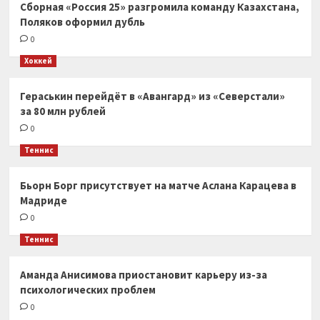
Сборная «Россия 25» разгромила команду Казахстана,
Поляков оформил дубль
0
Хоккей
Гераськин перейдёт в «Авангард» из «Северстали»
за 80 млн рублей
0
Теннис
Бьорн Борг присутствует на матче Аслана Карацева в
Мадриде
0
Теннис
Аманда Анисимова приостановит карьеру из-за
психологических проблем
0