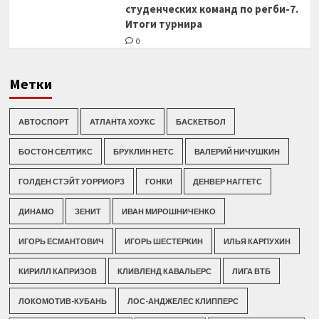
студенческих команд по регби-7.
Итоги турнира
0
Метки
АВТОСПОРТ
АТЛАНТА ХОУКС
БАСКЕТБОЛ
БОСТОН СЕЛТИКС
БРУКЛИН НЕТС
ВАЛЕРИЙ НИЧУШКИН
ГОЛДЕН СТЭЙТ УОРРИОРЗ
ГОНКИ
ДЕНВЕР НАГГЕТС
ДИНАМО
ЗЕНИТ
ИВАН МИРОШНИЧЕНКО
ИГОРЬ ЕСМАНТОВИЧ
ИГОРЬ ШЕСТЕРКИН
ИЛЬЯ КАРПУХИН
КИРИЛЛ КАПРИЗОВ
КЛИВЛЕНД КАВАЛЬЕРС
ЛИГА ВТБ
ЛОКОМОТИВ-КУБАНЬ
ЛОС-АНДЖЕЛЕС КЛИППЕРС