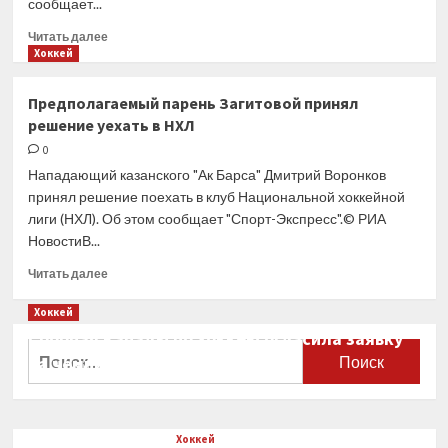
сообщает...
Прочитать
Читать далее
больше
Хоккей
о
«Коламбус»
Предполагаемый парень Загитовой принял
объявил
решение уехать в НХЛ
о подписании
контракта
0
с российским
Нападающий казанского "Ак Барса" Дмитрий Воронков
нападающим
принял решение поехать в клуб Национальной хоккейной
Воронковым
лиги (НХЛ). Об этом сообщает "Спорт-Экспресс".© РИА
НовостиВ...
Прочитать
Читать далее
больше
о
Хоккей
Предполагаемый
Сборная Канады по хоккею огласила заявку
парень
Найти:
на чемпионат мира
Загитовой
принял
0
решение
уехать
Хоккей
в НХЛ