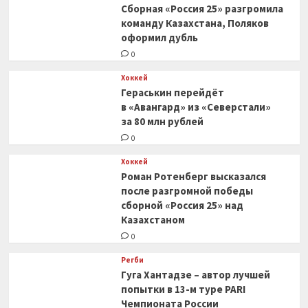
Сборная «Россия 25» разгромила
команду Казахстана, Поляков
оформил дубль
0
Хоккей
Гераськин перейдёт
в «Авангард» из «Северстали»
за 80 млн рублей
0
Хоккей
Роман Ротенберг высказался
после разгромной победы
сборной «Россия 25» над
Казахстаном
0
Регби
Гуга Хантадзе – автор лучшей
попытки в 13-м туре PARI
Чемпионата России