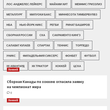
ЛОС-АНДЖЕЛЕС ЛЕЙКЕРС
МАЙАМИ ХИТ
МЕМФИС ГРИЗЗЛИЗ
МЕТАЛЛУРГ
МИЛУОКИ БАКС
МИННЕСОТА ТИМБЕРВУЛВЗ
НБА
НЬЮ-ЙОРК НИКС
РЕГБИ
РИНАТ БАШИРОВ
СБОРНАЯ РОССИИ
СКА
САКРАМЕНТО КИНГЗ
САЛАВАТ ЮЛАЕВ
СПАРТАК
ТЕННИС
ТОРПЕДО
УНИКС
ФИЛАДЕЛЬФИЯ СИКСЕРС
ФОНБЕТ
ФУТБОЛ
ХК АВАНГАРД
ХК ТРАКТОР
ХОККЕЙ
ЦСКА
Хоккей
Сборная Канады по хоккею огласила заявку
на чемпионат мира
0
Хоккей