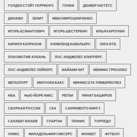
ГОЛДЕН СТЭЙТ УОРРИОРЗ
ГОНКИ
ДЕНВЕР НАГГЕТС
ДИНАМО
ЗЕНИТ
ИВАН МИРОШНИЧЕНКО
ИГОРЬ ЕСМАНТОВИЧ
ИГОРЬ ШЕСТЕРКИН
ИЛЬЯ КАРПУХИН
КИРИЛЛ КАПРИЗОВ
КЛИВЛЕНД КАВАЛЬЕРС
ЛИГА ВТБ
ЛОКОМОТИВ-КУБАНЬ
ЛОС-АНДЖЕЛЕС КЛИППЕРС
ЛОС-АНДЖЕЛЕС ЛЕЙКЕРС
МАЙАМИ ХИТ
МЕМФИС ГРИЗЗЛИЗ
МЕТАЛЛУРГ
МИЛУОКИ БАКС
МИННЕСОТА ТИМБЕРВУЛВЗ
НБА
НЬЮ-ЙОРК НИКС
РЕГБИ
РИНАТ БАШИРОВ
СБОРНАЯ РОССИИ
СКА
САКРАМЕНТО КИНГЗ
САЛАВАТ ЮЛАЕВ
СПАРТАК
ТЕННИС
ТОРПЕДО
УНИКС
ФИЛАДЕЛЬФИЯ СИКСЕРС
ФОНБЕТ
ФУТБОЛ