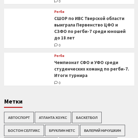
0
Регби
СШОР по ИВС Тверской области
выиграла Первенство ЦФО и
СЗФО по регби-7 среди юношей
до 18 лет
0
Регби
Чемпионат СФО и УФО среди
студенческих команд по регби-7.
Итоги турнира
0
Метки
АВТОСПОРТ
АТЛАНТА ХОУКС
БАСКЕТБОЛ
БОСТОН СЕЛТИКС
БРУКЛИН НЕТС
ВАЛЕРИЙ НИЧУШКИН