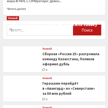
мира.© NHL.COMВратари: Девон...
Прочитать
Читать далее
больше
о
Хоккей
Сборная
Сборная Канады по хоккею огласила заявку
Канады
Найти:
на чемпионат мира
по хоккею
огласила
0
заявку
на чемпионат
Хоккей
мира
Сборная «Россия 25» разгромила
команду Казахстана, Поляков
оформил дубль
0
Хоккей
Гераськин перейдёт
в «Авангард» из «Северстали»
за 80 млн рублей
0
Хоккей