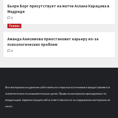
Бьорн Борг присутствует на матче Аслана Карацева в
Мадриде
0
Теннис
Аманда Анисимова приостановит карьеру из-за
психологических проблем
0
Все материалы на данном сайте взяты из открытых источников и предоставляются
исключительно в ознакомительных целях. Права на материалы принадлежат их
владельцам. Администрация сайта ответственности за содержание материала не
несет.