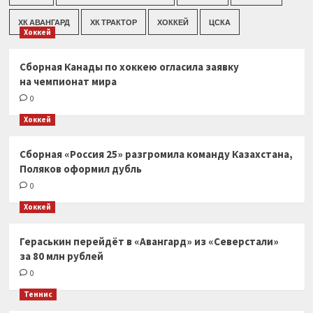
ХК АВАНГАРД
ХК ТРАКТОР
ХОККЕЙ
ЦСКА
Хоккей
Сборная Канады по хоккею огласила заявку
на чемпионат мира
0
Хоккей
Сборная «Россия 25» разгромила команду Казахстана,
Поляков оформил дубль
0
Хоккей
Гераськин перейдёт в «Авангард» из «Северстали»
за 80 млн рублей
0
Теннис