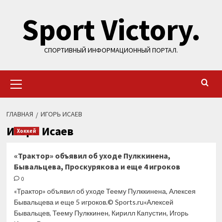
Перейти
Sport Victory.
к
содержимому
СПОРТИВНЫЙ ИНФОРМАЦИОННЫЙ ПОРТАЛ.
Основное
меню
ГЛАВНАЯ
ИГОРЬ ИСАЕВ
Игорь Исаев
Хоккей
«Трактор» объявил об уходе Пулккинена,
Бывальцева, Проскурякова и еще 4 игроков
0
«Трактор» объявил об уходе Теему Пулккинена, Алексея
Бывальцева и еще 5 игроков.© Sports.ru«Алексей
Бывальцев, Теему Пулккинен, Кирилл Капустин, Игорь