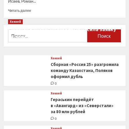
Исаев, Роман...
Прочитать
Читать далее
больше
о
Хоккей
«Трактор»
Сборная Канады по хоккею огласила заявку
объявил
Найти:
на чемпионат мира
об уходе
Пулккинена,
0
Бывальцева,
Проскурякова
Хоккей
и еще
Сборная «Россия 25» разгромила
4 игроков
команду Казахстана, Поляков
оформил дубль
0
Хоккей
Гераськин перейдёт
в «Авангард» из «Северстали»
за 80 млн рублей
0
Хоккей