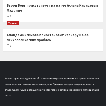
Бьорн Борг присутствует на матче Аслана Карацева в
Мадриде
0
Теннис
Аманда Анисимова приостановит карьеру из-за
психологических проблем
0
Все материалы на данном сайте взяты из открытых источников и предоставляются
исключительно в ознакомительных целях. Права на материалы принадлежат их
владельцам. Администрация сайта ответственности за содержание материала не
несет.