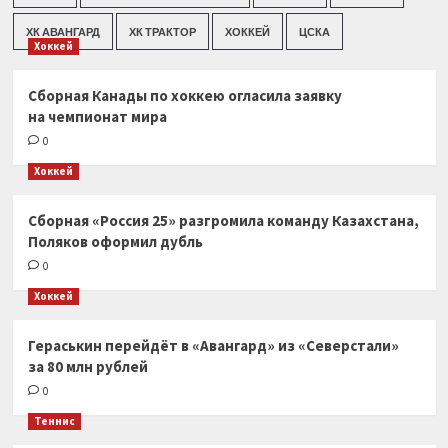
ХК АВАНГАРД
ХК ТРАКТОР
ХОККЕЙ
ЦСКА
Хоккей
Сборная Канады по хоккею огласила заявку
на чемпионат мира
0
Хоккей
Сборная «Россия 25» разгромила команду Казахстана,
Поляков оформил дубль
0
Хоккей
Гераськин перейдёт в «Авангард» из «Северстали»
за 80 млн рублей
0
Теннис