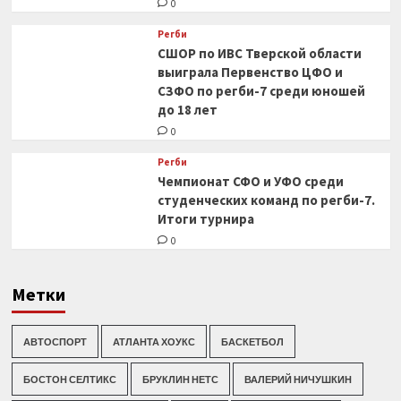
0
Регби
СШОР по ИВС Тверской области
выиграла Первенство ЦФО и
СЗФО по регби-7 среди юношей
до 18 лет
0
Регби
Чемпионат СФО и УФО среди
студенческих команд по регби-7.
Итоги турнира
0
Метки
АВТОСПОРТ
АТЛАНТА ХОУКС
БАСКЕТБОЛ
БОСТОН СЕЛТИКС
БРУКЛИН НЕТС
ВАЛЕРИЙ НИЧУШКИН