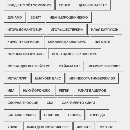
ГОЛДЕН СТЭЙТ УОРРИОРЗ
ГОНКИ
ДЕНВЕР НАГГЕТС
ДИНАМО
ЗЕНИТ
ИВАН МИРОШНИЧЕНКО
ИГОРЬ ЕСМАНТОВИЧ
ИГОРЬ ШЕСТЕРКИН
ИЛЬЯ КАРПУХИН
КИРИЛЛ КАПРИЗОВ
КЛИВЛЕНД КАВАЛЬЕРС
ЛИГА ВТБ
ЛОКОМОТИВ-КУБАНЬ
ЛОС-АНДЖЕЛЕС КЛИППЕРС
ЛОС-АНДЖЕЛЕС ЛЕЙКЕРС
МАЙАМИ ХИТ
МЕМФИС ГРИЗЗЛИЗ
МЕТАЛЛУРГ
МИЛУОКИ БАКС
МИННЕСОТА ТИМБЕРВУЛВЗ
НБА
НЬЮ-ЙОРК НИКС
РЕГБИ
РИНАТ БАШИРОВ
СБОРНАЯ РОССИИ
СКА
САКРАМЕНТО КИНГЗ
САЛАВАТ ЮЛАЕВ
СПАРТАК
ТЕННИС
ТОРПЕДО
УНИКС
ФИЛАДЕЛЬФИЯ СИКСЕРС
ФОНБЕТ
ФУТБОЛ