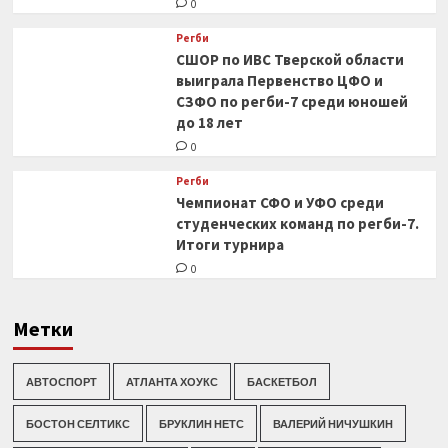
0
Регби
СШОР по ИВС Тверской области
выиграла Первенство ЦФО и
СЗФО по регби-7 среди юношей
до 18 лет
0
Регби
Чемпионат СФО и УФО среди
студенческих команд по регби-7.
Итоги турнира
0
Метки
АВТОСПОРТ
АТЛАНТА ХОУКС
БАСКЕТБОЛ
БОСТОН СЕЛТИКС
БРУКЛИН НЕТС
ВАЛЕРИЙ НИЧУШКИН