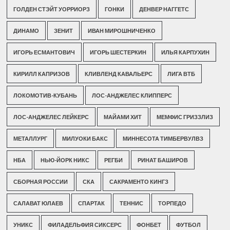
ГОЛДЕН СТЭЙТ УОРРИОРЗ
ГОНКИ
ДЕНВЕР НАГГЕТС
ДИНАМО
ЗЕНИТ
ИВАН МИРОШНИЧЕНКО
ИГОРЬ ЕСМАНТОВИЧ
ИГОРЬ ШЕСТЕРКИН
ИЛЬЯ КАРПУХИН
КИРИЛЛ КАПРИЗОВ
КЛИВЛЕНД КАВАЛЬЕРС
ЛИГА ВТБ
ЛОКОМОТИВ-КУБАНЬ
ЛОС-АНДЖЕЛЕС КЛИППЕРС
ЛОС-АНДЖЕЛЕС ЛЕЙКЕРС
МАЙАМИ ХИТ
МЕМФИС ГРИЗЗЛИЗ
МЕТАЛЛУРГ
МИЛУОКИ БАКС
МИННЕСОТА ТИМБЕРВУЛВЗ
НБА
НЬЮ-ЙОРК НИКС
РЕГБИ
РИНАТ БАШИРОВ
СБОРНАЯ РОССИИ
СКА
САКРАМЕНТО КИНГЗ
САЛАВАТ ЮЛАЕВ
СПАРТАК
ТЕННИС
ТОРПЕДО
УНИКС
ФИЛАДЕЛЬФИЯ СИКСЕРС
ФОНБЕТ
ФУТБОЛ