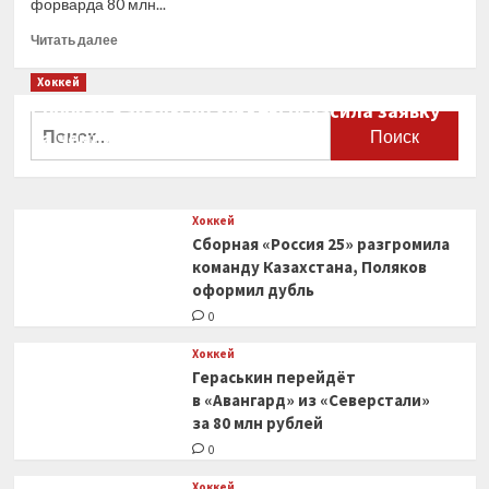
форварда 80 млн...
Прочитать
Читать далее
больше
о
Хоккей
Гераськин
Сборная Канады по хоккею огласила заявку
перейдёт
Найти:
на чемпионат мира
в «Авангард»
из «Северстали»
0
за 80 млн
рублей
Хоккей
Сборная «Россия 25» разгромила
команду Казахстана, Поляков
оформил дубль
0
Хоккей
Гераськин перейдёт
в «Авангард» из «Северстали»
за 80 млн рублей
0
Хоккей