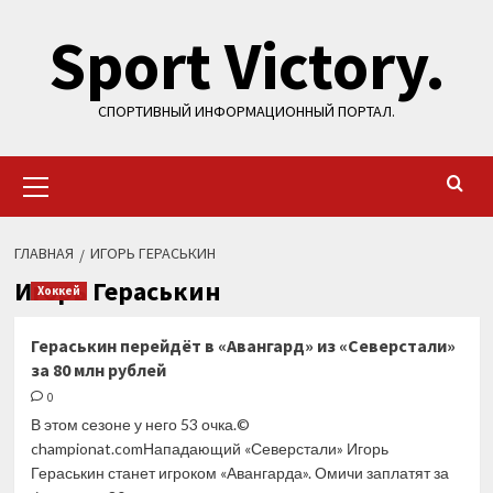
Перейти
Sport Victory.
к
содержимому
СПОРТИВНЫЙ ИНФОРМАЦИОННЫЙ ПОРТАЛ.
Основное
меню
ГЛАВНАЯ
ИГОРЬ ГЕРАСЬКИН
Игорь Гераськин
Хоккей
Гераськин перейдёт в «Авангард» из «Северстали»
за 80 млн рублей
0
В этом сезоне у него 53 очка.©
championat.comНападающий «Северстали» Игорь
Гераськин станет игроком «Авангарда». Омичи заплатят за