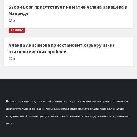
Бьорн Борг присутствует на матче Аслана Карацева в
Мадриде
0
Теннис
Аманда Анисимова приостановит карьеру из-за
психологических проблем
0
Все материалы на данном сайте взяты из открытых источников и предоставляются
исключительно в ознакомительных целях. Права на материалы принадлежат их
владельцам. Администрация сайта ответственности за содержание материала не
несет.