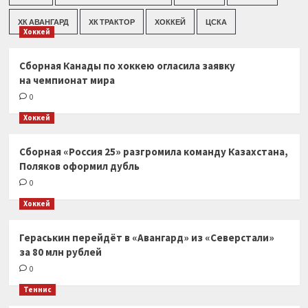
ХК АВАНГАРД
ХК ТРАКТОР
ХОККЕЙ
ЦСКА
Хоккей
Сборная Канады по хоккею огласила заявку
на чемпионат мира
0
Хоккей
Сборная «Россия 25» разгромила команду Казахстана,
Поляков оформил дубль
0
Хоккей
Гераськин перейдёт в «Авангард» из «Северстали»
за 80 млн рублей
0
Теннис