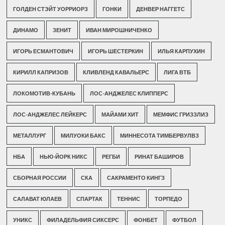
ГОЛДЕН СТЭЙТ УОРРИОРЗ
ГОНКИ
ДЕНВЕР НАГГЕТС
ДИНАМО
ЗЕНИТ
ИВАН МИРОШНИЧЕНКО
ИГОРЬ ЕСМАНТОВИЧ
ИГОРЬ ШЕСТЕРКИН
ИЛЬЯ КАРПУХИН
КИРИЛЛ КАПРИЗОВ
КЛИВЛЕНД КАВАЛЬЕРС
ЛИГА ВТБ
ЛОКОМОТИВ-КУБАНЬ
ЛОС-АНДЖЕЛЕС КЛИППЕРС
ЛОС-АНДЖЕЛЕС ЛЕЙКЕРС
МАЙАМИ ХИТ
МЕМФИС ГРИЗЗЛИЗ
МЕТАЛЛУРГ
МИЛУОКИ БАКС
МИННЕСОТА ТИМБЕРВУЛВЗ
НБА
НЬЮ-ЙОРК НИКС
РЕГБИ
РИНАТ БАШИРОВ
СБОРНАЯ РОССИИ
СКА
САКРАМЕНТО КИНГЗ
САЛАВАТ ЮЛАЕВ
СПАРТАК
ТЕННИС
ТОРПЕДО
УНИКС
ФИЛАДЕЛЬФИЯ СИКСЕРС
ФОНБЕТ
ФУТБОЛ