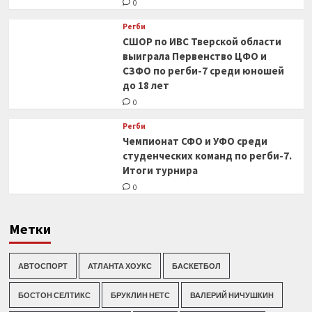
0
Регби
СШОР по ИВС Тверской области
выиграла Первенство ЦФО и
СЗФО по регби-7 среди юношей
до 18 лет
0
Регби
Чемпионат СФО и УФО среди
студенческих команд по регби-7.
Итоги турнира
0
Метки
АВТОСПОРТ
АТЛАНТА ХОУКС
БАСКЕТБОЛ
БОСТОН СЕЛТИКС
БРУКЛИН НЕТС
ВАЛЕРИЙ НИЧУШКИН