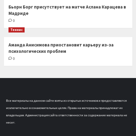
Бьорн Борг присутствует на матче Аслана Карацева в
Мадриде
0
Теннис
Аманда Анисимова приостановит карьеру из-за
психологических проблем
0
Все материалы на данном сайте взяты из открытых источников и предоставляются
исключительно в ознакомительных целях. Права на материалы принадлежат их
владельцам. Администрация сайта ответственности за содержание материала не
несет.