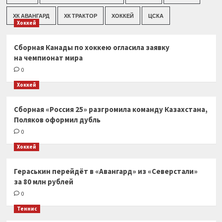
ХК АВАНГАРД
ХК ТРАКТОР
ХОККЕЙ
ЦСКА
Хоккей
Сборная Канады по хоккею огласила заявку
на чемпионат мира
0
Хоккей
Сборная «Россия 25» разгромила команду Казахстана,
Поляков оформил дубль
0
Хоккей
Гераськин перейдёт в «Авангард» из «Северстали»
за 80 млн рублей
0
Теннис