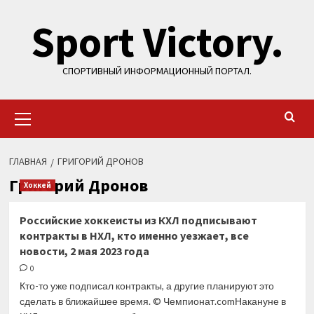
Перейти
Sport Victory.
к
содержимому
СПОРТИВНЫЙ ИНФОРМАЦИОННЫЙ ПОРТАЛ.
Основное
меню
ГЛАВНАЯ
ГРИГОРИЙ ДРОНОВ
Григорий Дронов
Хоккей
Российские хоккеисты из КХЛ подписывают
контракты в НХЛ, кто именно уезжает, все
новости, 2 мая 2023 года
0
Кто-то уже подписал контракты, а другие планируют это
сделать в ближайшее время. © Чемпионат.comНакануне в