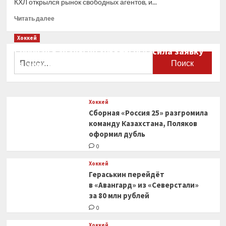
КХЛ открылся рынок свободных агентов, и...
Прочитать
Читать далее
больше
о
Хоккей
Российские
Сборная Канады по хоккею огласила заявку
хоккеисты
Найти:
на чемпионат мира
из КХЛ
подписывают
0
контракты
в НХЛ,
Хоккей
кто
Сборная «Россия 25» разгромила
именно
уезжает,
команду Казахстана, Поляков
все
оформил дубль
новости,
0
2 мая
2023
Хоккей
года
Гераськин перейдёт
в «Авангард» из «Северстали»
за 80 млн рублей
0
Хоккей