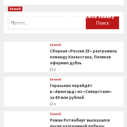
больше
о
Хоккей
Холанд
Сборная Канады по хоккею огласила заявку
установил
Найти:
на чемпионат мира
рекорд
АПЛ
0
по голам
за сезон
Хоккей
Сборная «Россия 25» разгромила
команду Казахстана, Поляков
оформил дубль
0
Хоккей
Гераськин перейдёт
в «Авангард» из «Северстали»
за 80 млн рублей
0
Хоккей
Роман Ротенберг высказался
после разгромной победы