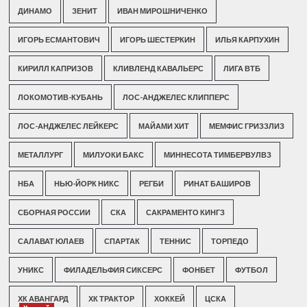
ДИНАМО
ЗЕНИТ
ИВАН МИРОШНИЧЕНКО
ИГОРЬ ЕСМАНТОВИЧ
ИГОРЬ ШЕСТЕРКИН
ИЛЬЯ КАРПУХИН
КИРИЛЛ КАПРИЗОВ
КЛИВЛЕНД КАВАЛЬЕРС
ЛИГА ВТБ
ЛОКОМОТИВ-КУБАНЬ
ЛОС-АНДЖЕЛЕС КЛИППЕРС
ЛОС-АНДЖЕЛЕС ЛЕЙКЕРС
МАЙАМИ ХИТ
МЕМФИС ГРИЗЗЛИЗ
МЕТАЛЛУРГ
МИЛУОКИ БАКС
МИННЕСОТА ТИМБЕРВУЛВЗ
НБА
НЬЮ-ЙОРК НИКС
РЕГБИ
РИНАТ БАШИРОВ
СБОРНАЯ РОССИИ
СКА
САКРАМЕНТО КИНГЗ
САЛАВАТ ЮЛАЕВ
СПАРТАК
ТЕННИС
ТОРПЕДО
УНИКС
ФИЛАДЕЛЬФИЯ СИКСЕРС
ФОНБЕТ
ФУТБОЛ
ХК АВАНГАРД
ХК ТРАКТОР
ХОККЕЙ
ЦСКА