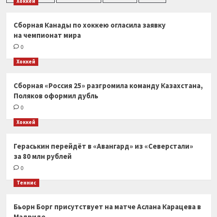
Хоккей
Сборная Канады по хоккею огласила заявку
на чемпионат мира
0
Хоккей
Сборная «Россия 25» разгромила команду Казахстана,
Поляков оформил дубль
0
Хоккей
Гераськин перейдёт в «Авангард» из «Северстали»
за 80 млн рублей
0
Теннис
Бьорн Борг присутствует на матче Аслана Карацева в
Мадриде