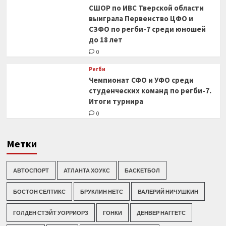
СШОР по ИВС Тверской области
выиграла Первенство ЦФО и
СЗФО по регби-7 среди юношей
до 18 лет
0
Регби
Чемпионат СФО и УФО среди
студенческих команд по регби-7.
Итоги турнира
0
Метки
АВТОСПОРТ
АТЛАНТА ХОУКС
БАСКЕТБОЛ
БОСТОН СЕЛТИКС
БРУКЛИН НЕТС
ВАЛЕРИЙ НИЧУШКИН
ГОЛДЕН СТЭЙТ УОРРИОРЗ
ГОНКИ
ДЕНВЕР НАГГЕТС