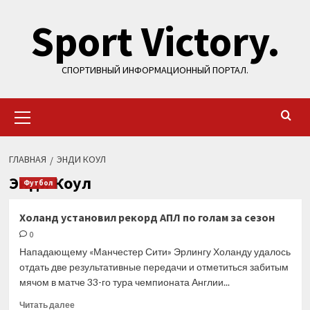
Перейти
Sport Victory.
к
содержимому
СПОРТИВНЫЙ ИНФОРМАЦИОННЫЙ ПОРТАЛ.
Основное
меню
ГЛАВНАЯ
ЭНДИ КОУЛ
Энди Коул
Футбол
Холанд установил рекорд АПЛ по голам за сезон
0
Нападающему «Манчестер Сити» Эрлингу Холанду удалось
отдать две результативные передачи и отметиться забитым
мячом в матче 33-го тура чемпионата Англии...
Прочитать
Читать далее