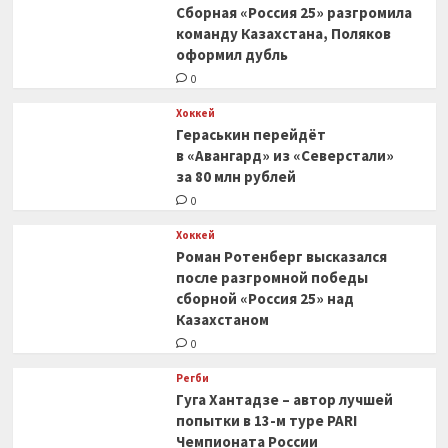
Сборная «Россия 25» разгромила
команду Казахстана, Поляков
оформил дубль
0
Хоккей
Гераськин перейдёт
в «Авангард» из «Северстали»
за 80 млн рублей
0
Хоккей
Роман Ротенберг высказался
после разгромной победы
сборной «Россия 25» над
Казахстаном
0
Регби
Гуга Хантадзе – автор лучшей
попытки в 13-м туре PARI
Чемпионата России