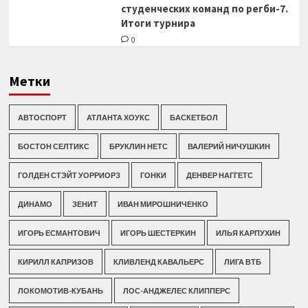
студенческих команд по регби-7.
Итоги турнира
0
Метки
АВТОСПОРТ
АТЛАНТА ХОУКС
БАСКЕТБОЛ
БОСТОН СЕЛТИКС
БРУКЛИН НЕТС
ВАЛЕРИЙ НИЧУШКИН
ГОЛДЕН СТЭЙТ УОРРИОРЗ
ГОНКИ
ДЕНВЕР НАГГЕТС
ДИНАМО
ЗЕНИТ
ИВАН МИРОШНИЧЕНКО
ИГОРЬ ЕСМАНТОВИЧ
ИГОРЬ ШЕСТЕРКИН
ИЛЬЯ КАРПУХИН
КИРИЛЛ КАПРИЗОВ
КЛИВЛЕНД КАВАЛЬЕРС
ЛИГА ВТБ
ЛОКОМОТИВ-КУБАНЬ
ЛОС-АНДЖЕЛЕС КЛИППЕРС