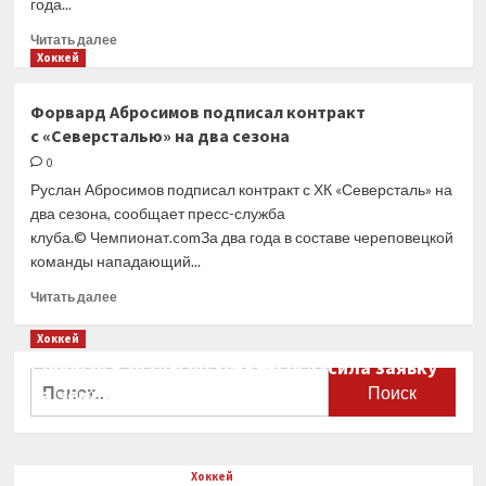
года...
Прочитать
Читать далее
больше
Хоккей
о
Московское
Форвард Абросимов подписал контракт
«Динамо»
с «Северсталью» на два сезона
подписало
контракт
0
с экс-
Руслан Абросимов подписал контракт с ХК «Северсталь» на
капитаном
два сезона, сообщает пресс-служба
«Северстали»
клуба.© Чемпионат.comЗа два года в составе череповецкой
Морозовым
команды нападающий...
Прочитать
Читать далее
больше
о
Хоккей
Форвард
Сборная Канады по хоккею огласила заявку
Абросимов
Найти:
на чемпионат мира
подписал
контракт
0
с «Северсталью»
на два
Хоккей
сезона