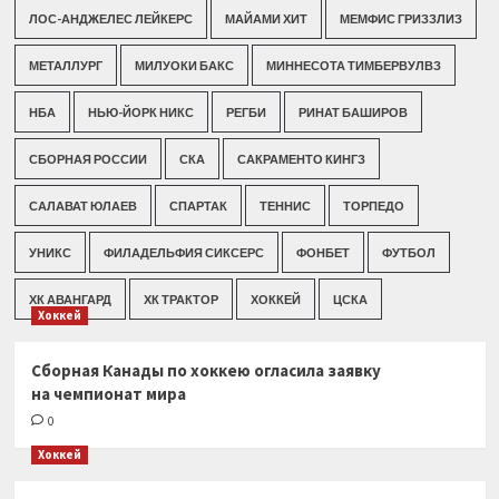
ЛОС-АНДЖЕЛЕС ЛЕЙКЕРС
МАЙАМИ ХИТ
МЕМФИС ГРИЗЗЛИЗ
МЕТАЛЛУРГ
МИЛУОКИ БАКС
МИННЕСОТА ТИМБЕРВУЛВЗ
НБА
НЬЮ-ЙОРК НИКС
РЕГБИ
РИНАТ БАШИРОВ
СБОРНАЯ РОССИИ
СКА
САКРАМЕНТО КИНГЗ
САЛАВАТ ЮЛАЕВ
СПАРТАК
ТЕННИС
ТОРПЕДО
УНИКС
ФИЛАДЕЛЬФИЯ СИКСЕРС
ФОНБЕТ
ФУТБОЛ
ХК АВАНГАРД
ХК ТРАКТОР
ХОККЕЙ
ЦСКА
Хоккей
Сборная Канады по хоккею огласила заявку
на чемпионат мира
0
Хоккей