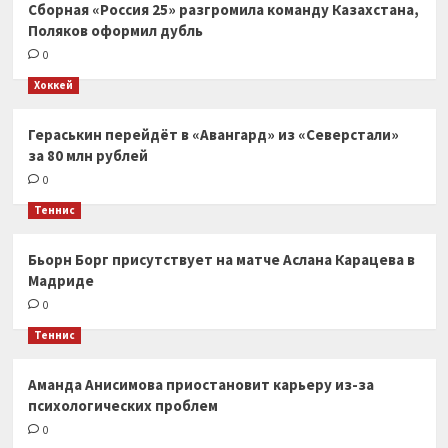
Сборная «Россия 25» разгромила команду Казахстана,
Поляков оформил дубль
0
Хоккей
Гераськин перейдёт в «Авангард» из «Северстали»
за 80 млн рублей
0
Теннис
Бьорн Борг присутствует на матче Аслана Карацева в
Мадриде
0
Теннис
Аманда Анисимова приостановит карьеру из-за
психологических проблем
0