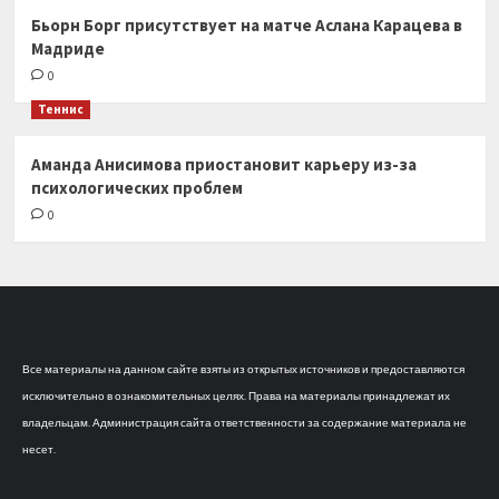
Бьорн Борг присутствует на матче Аслана Карацева в
Мадриде
0
Теннис
Аманда Анисимова приостановит карьеру из-за
психологических проблем
0
Все материалы на данном сайте взяты из открытых источников и предоставляются
исключительно в ознакомительных целях. Права на материалы принадлежат их
владельцам. Администрация сайта ответственности за содержание материала не
несет.