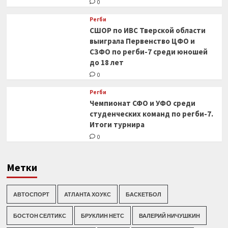
0
Регби
СШОР по ИВС Тверской области
выиграла Первенство ЦФО и
СЗФО по регби-7 среди юношей
до 18 лет
0
Регби
Чемпионат СФО и УФО среди
студенческих команд по регби-7.
Итоги турнира
0
Метки
АВТОСПОРТ
АТЛАНТА ХОУКС
БАСКЕТБОЛ
БОСТОН СЕЛТИКС
БРУКЛИН НЕТС
ВАЛЕРИЙ НИЧУШКИН