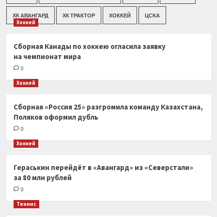
ХК АВАНГАРД
ХК ТРАКТОР
ХОККЕЙ
ЦСКА
Хоккей
Сборная Канады по хоккею огласила заявку
на чемпионат мира
0
Хоккей
Сборная «Россия 25» разгромила команду Казахстана,
Поляков оформил дубль
0
Хоккей
Гераськин перейдёт в «Авангард» из «Северстали»
за 80 млн рублей
0
Теннис