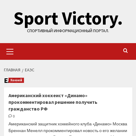
Перейти
Sport Victory.
к
содержимому
СПОРТИВНЫЙ ИНФОРМАЦИОННЫЙ ПОРТАЛ.
Основное
меню
ГЛАВНАЯ
ЕАЭС
ЕАЭС
Хоккей
Американский хоккеист «Динамо»
прокомментировал решение получить
гражданство РФ
0
Американский защитник хоккейного клуба «Динамо» Москва
Бреннан Менелл прокомментировал новость о его желании