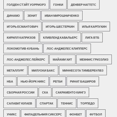
ГОЛДЕН СТЭЙТ УОРРИОРЗ
ГОНКИ
ДЕНВЕР НАГГЕТС
ДИНАМО
ЗЕНИТ
ИВАН МИРОШНИЧЕНКО
ИГОРЬ ЕСМАНТОВИЧ
ИГОРЬ ШЕСТЕРКИН
ИЛЬЯ КАРПУХИН
КИРИЛЛ КАПРИЗОВ
КЛИВЛЕНД КАВАЛЬЕРС
ЛИГА ВТБ
ЛОКОМОТИВ-КУБАНЬ
ЛОС-АНДЖЕЛЕС КЛИППЕРС
ЛОС-АНДЖЕЛЕС ЛЕЙКЕРС
МАЙАМИ ХИТ
МЕМФИС ГРИЗЗЛИЗ
МЕТАЛЛУРГ
МИЛУОКИ БАКС
МИННЕСОТА ТИМБЕРВУЛВЗ
НБА
НЬЮ-ЙОРК НИКС
РЕГБИ
РИНАТ БАШИРОВ
СБОРНАЯ РОССИИ
СКА
САКРАМЕНТО КИНГЗ
САЛАВАТ ЮЛАЕВ
СПАРТАК
ТЕННИС
ТОРПЕДО
УНИКС
ФИЛАДЕЛЬФИЯ СИКСЕРС
ФОНБЕТ
ФУТБОЛ