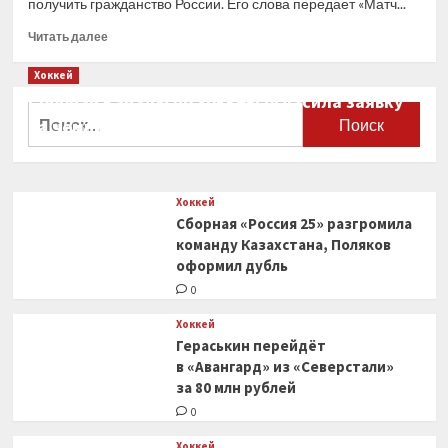
получить гражданство России. Его слова передает «Матч...
Прочитать
Читать далее
больше
о
Хоккей
Американский
Сборная Канады по хоккею огласила заявку
хоккеист
Найти:
на чемпионат мира
«Динамо»
прокомментировал
0
решение
получить
Хоккей
гражданство
Сборная «Россия 25» разгромила
РФ
команду Казахстана, Поляков
оформил дубль
0
Хоккей
Гераськин перейдёт
в «Авангард» из «Северстали»
за 80 млн рублей
0
Хоккей