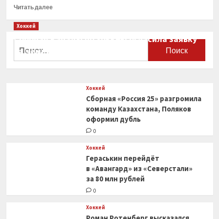
Прочитать
Читать далее
больше
о
Хоккей
«Вегас»
Сборная Канады по хоккею огласила заявку
выиграл
Найти:
на чемпионат мира
у «Виннипега»
и вышел
0
вперед
в серии
Хоккей
плей-
Сборная «Россия 25» разгромила
офф
НХЛ
команду Казахстана, Поляков
оформил дубль
0
Хоккей
Гераськин перейдёт
в «Авангард» из «Северстали»
за 80 млн рублей
0
Хоккей
Роман Ротенберг высказался