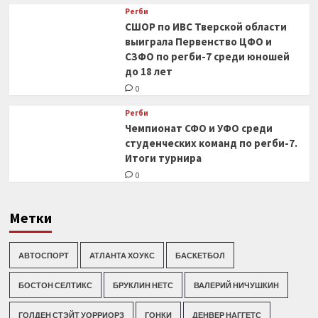
Регби
СШОР по ИВС Тверской области
выиграла Первенство ЦФО и
СЗФО по регби-7 среди юношей
до 18 лет
0
Регби
Чемпионат СФО и УФО среди
студенческих команд по регби-7.
Итоги турнира
0
Метки
АВТОСПОРТ
АТЛАНТА ХОУКС
БАСКЕТБОЛ
БОСТОН СЕЛТИКС
БРУКЛИН НЕТС
ВАЛЕРИЙ НИЧУШКИН
ГОЛДЕН СТЭЙТ УОРРИОРЗ
ГОНКИ
ДЕНВЕР НАГГЕТС