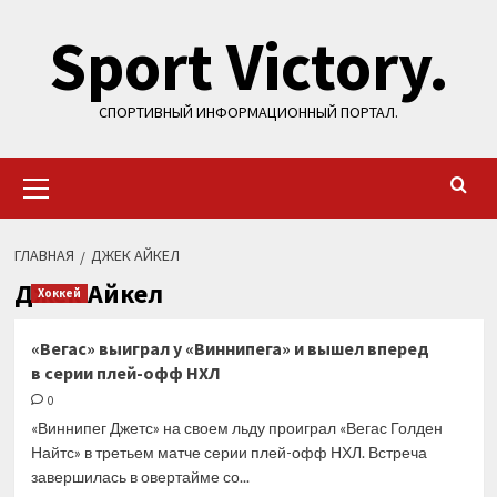
Перейти
Sport Victory.
к
содержимому
СПОРТИВНЫЙ ИНФОРМАЦИОННЫЙ ПОРТАЛ.
Основное
меню
ГЛАВНАЯ
ДЖЕК АЙКЕЛ
Джек Айкел
Хоккей
«Вегас» выиграл у «Виннипега» и вышел вперед
в серии плей-офф НХЛ
0
«Виннипег Джетс» на своем льду проиграл «Вегас Голден
Найтс» в третьем матче серии плей-офф НХЛ. Встреча
завершилась в овертайме со...