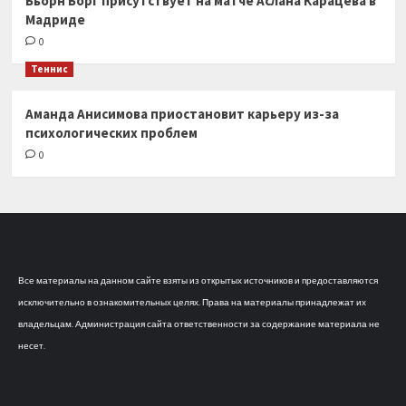
Бьорн Борг присутствует на матче Аслана Карацева в
Мадриде
0
Теннис
Аманда Анисимова приостановит карьеру из-за
психологических проблем
0
Все материалы на данном сайте взяты из открытых источников и предоставляются
исключительно в ознакомительных целях. Права на материалы принадлежат их
владельцам. Администрация сайта ответственности за содержание материала не
несет.