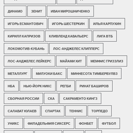
ДИНАМО
ЗЕНИТ
ИВАН МИРОШНИЧЕНКО
ИГОРЬ ЕСМАНТОВИЧ
ИГОРЬ ШЕСТЕРКИН
ИЛЬЯ КАРПУХИН
КИРИЛЛ КАПРИЗОВ
КЛИВЛЕНД КАВАЛЬЕРС
ЛИГА ВТБ
ЛОКОМОТИВ-КУБАНЬ
ЛОС-АНДЖЕЛЕС КЛИППЕРС
ЛОС-АНДЖЕЛЕС ЛЕЙКЕРС
МАЙАМИ ХИТ
МЕМФИС ГРИЗЗЛИЗ
МЕТАЛЛУРГ
МИЛУОКИ БАКС
МИННЕСОТА ТИМБЕРВУЛВЗ
НБА
НЬЮ-ЙОРК НИКС
РЕГБИ
РИНАТ БАШИРОВ
СБОРНАЯ РОССИИ
СКА
САКРАМЕНТО КИНГЗ
САЛАВАТ ЮЛАЕВ
СПАРТАК
ТЕННИС
ТОРПЕДО
УНИКС
ФИЛАДЕЛЬФИЯ СИКСЕРС
ФОНБЕТ
ФУТБОЛ