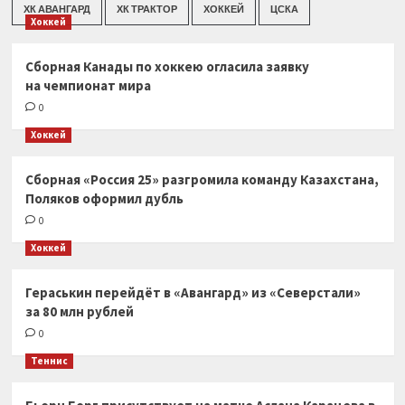
ХК АВАНГАРД
ХК ТРАКТОР
ХОККЕЙ
ЦСКА
Хоккей
Сборная Канады по хоккею огласила заявку
на чемпионат мира
0
Хоккей
Сборная «Россия 25» разгромила команду Казахстана,
Поляков оформил дубль
0
Хоккей
Гераськин перейдёт в «Авангард» из «Северстали»
за 80 млн рублей
0
Теннис