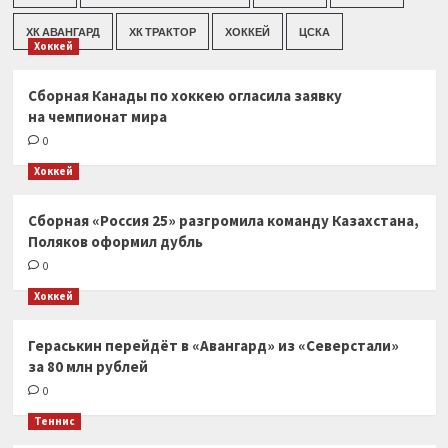
ХК АВАНГАРД
ХК ТРАКТОР
ХОККЕЙ
ЦСКА
Хоккей
Сборная Канады по хоккею огласила заявку
на чемпионат мира
0
Хоккей
Сборная «Россия 25» разгромила команду Казахстана,
Поляков оформил дубль
0
Хоккей
Гераськин перейдёт в «Авангард» из «Северстали»
за 80 млн рублей
0
Теннис