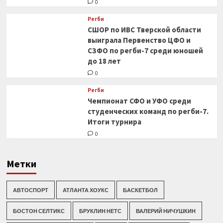
0
Регби
СШОР по ИВС Тверской области
выиграла Первенство ЦФО и
СЗФО по регби-7 среди юношей
до 18 лет
0
Регби
Чемпионат СФО и УФО среди
студенческих команд по регби-7.
Итоги турнира
0
Метки
АВТОСПОРТ
АТЛАНТА ХОУКС
БАСКЕТБОЛ
БОСТОН СЕЛТИКС
БРУКЛИН НЕТС
ВАЛЕРИЙ НИЧУШКИН