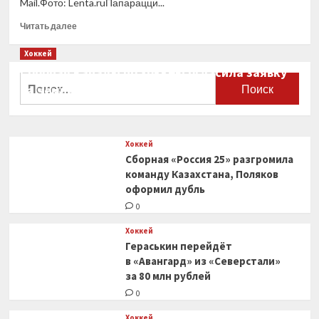
Mail.Фото: Lenta.ruПапарацци...
Прочитать
Читать далее
больше
о
Хоккей
Сына
Сборная Канады по хоккею огласила заявку
Бекхэма
Найти:
на чемпионат мира
заметили
за рулем
0
Maserati
за 20 миллионов
Хоккей
рублей
Сборная «Россия 25» разгромила
команду Казахстана, Поляков
оформил дубль
0
Хоккей
Гераськин перейдёт
в «Авангард» из «Северстали»
за 80 млн рублей
0
Хоккей