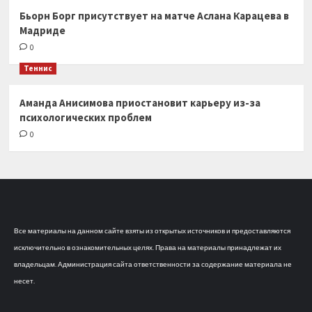
Бьорн Борг присутствует на матче Аслана Карацева в
Мадриде
0
Теннис
Аманда Анисимова приостановит карьеру из-за
психологических проблем
0
Все материалы на данном сайте взяты из открытых источников и предоставляются
исключительно в ознакомительных целях. Права на материалы принадлежат их
владельцам. Администрация сайта ответственности за содержание материала не
несет.