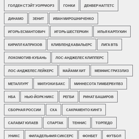
ГОЛДЕН СТЭЙТ УОРРИОРЗ
ГОНКИ
ДЕНВЕР НАГГЕТС
ДИНАМО
ЗЕНИТ
ИВАН МИРОШНИЧЕНКО
ИГОРЬ ЕСМАНТОВИЧ
ИГОРЬ ШЕСТЕРКИН
ИЛЬЯ КАРПУХИН
КИРИЛЛ КАПРИЗОВ
КЛИВЛЕНД КАВАЛЬЕРС
ЛИГА ВТБ
ЛОКОМОТИВ-КУБАНЬ
ЛОС-АНДЖЕЛЕС КЛИППЕРС
ЛОС-АНДЖЕЛЕС ЛЕЙКЕРС
МАЙАМИ ХИТ
МЕМФИС ГРИЗЗЛИЗ
МЕТАЛЛУРГ
МИЛУОКИ БАКС
МИННЕСОТА ТИМБЕРВУЛВЗ
НБА
НЬЮ-ЙОРК НИКС
РЕГБИ
РИНАТ БАШИРОВ
СБОРНАЯ РОССИИ
СКА
САКРАМЕНТО КИНГЗ
САЛАВАТ ЮЛАЕВ
СПАРТАК
ТЕННИС
ТОРПЕДО
УНИКС
ФИЛАДЕЛЬФИЯ СИКСЕРС
ФОНБЕТ
ФУТБОЛ