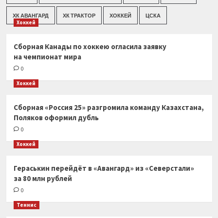
ХК АВАНГАРД
ХК ТРАКТОР
ХОККЕЙ
ЦСКА
Хоккей
Сборная Канады по хоккею огласила заявку
на чемпионат мира
0
Хоккей
Сборная «Россия 25» разгромила команду Казахстана,
Поляков оформил дубль
0
Хоккей
Гераськин перейдёт в «Авангард» из «Северстали»
за 80 млн рублей
0
Теннис