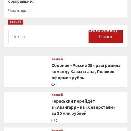
обыгравшие...
Прочитать
Читать далее
больше
о
Хоккей
КХЛ
Сборная Канады по хоккею огласила заявку
определила
Найти:
на чемпионат мира
лучших
игроков
0
финала
Кубка
Хоккей
Гагарина
Сборная «Россия 25» разгромила
команду Казахстана, Поляков
оформил дубль
0
Хоккей
Гераськин перейдёт
в «Авангард» из «Северстали»
за 80 млн рублей
0
Хоккей