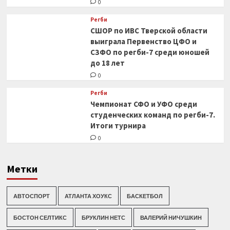
0
Регби
СШОР по ИВС Тверской области
выиграла Первенство ЦФО и
СЗФО по регби-7 среди юношей
до 18 лет
0
Регби
Чемпионат СФО и УФО среди
студенческих команд по регби-7.
Итоги турнира
0
Метки
АВТОСПОРТ
АТЛАНТА ХОУКС
БАСКЕТБОЛ
БОСТОН СЕЛТИКС
БРУКЛИН НЕТС
ВАЛЕРИЙ НИЧУШКИН