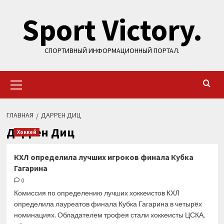
Перейти
Sport Victory.
к
содержимому
СПОРТИВНЫЙ ИНФОРМАЦИОННЫЙ ПОРТАЛ.
Основное
меню
ГЛАВНАЯ
ДАРРЕН ДИЦ
Даррен Диц
Хоккей
КХЛ определила лучших игроков финала Кубка
Гагарина
0
Комиссия по определению лучших хоккеистов КХЛ
определила лауреатов финала Кубка Гагарина в четырёх
номинациях. Обладателем трофея стали хоккеисты ЦСКА,