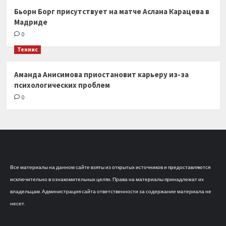
Бьорн Борг присутствует на матче Аслана Карацева в
Мадриде
0
Теннис
Аманда Анисимова приостановит карьеру из-за
психологических проблем
0
Все материалы на данном сайте взяты из открытых источников и предоставляются
исключительно в ознакомительных целях. Права на материалы принадлежат их
владельцам. Администрация сайта ответственности за содержание материала не
несет.