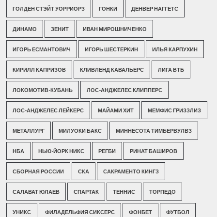
ГОЛДЕН СТЭЙТ УОРРИОРЗ
ГОНКИ
ДЕНВЕР НАГГЕТС
ДИНАМО
ЗЕНИТ
ИВАН МИРОШНИЧЕНКО
ИГОРЬ ЕСМАНТОВИЧ
ИГОРЬ ШЕСТЕРКИН
ИЛЬЯ КАРПУХИН
КИРИЛЛ КАПРИЗОВ
КЛИВЛЕНД КАВАЛЬЕРС
ЛИГА ВТБ
ЛОКОМОТИВ-КУБАНЬ
ЛОС-АНДЖЕЛЕС КЛИППЕРС
ЛОС-АНДЖЕЛЕС ЛЕЙКЕРС
МАЙАМИ ХИТ
МЕМФИС ГРИЗЗЛИЗ
МЕТАЛЛУРГ
МИЛУОКИ БАКС
МИННЕСОТА ТИМБЕРВУЛВЗ
НБА
НЬЮ-ЙОРК НИКС
РЕГБИ
РИНАТ БАШИРОВ
СБОРНАЯ РОССИИ
СКА
САКРАМЕНТО КИНГЗ
САЛАВАТ ЮЛАЕВ
СПАРТАК
ТЕННИС
ТОРПЕДО
УНИКС
ФИЛАДЕЛЬФИЯ СИКСЕРС
ФОНБЕТ
ФУТБОЛ