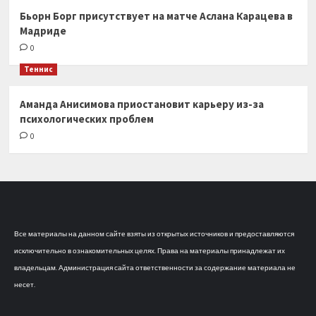
Бьорн Борг присутствует на матче Аслана Карацева в
Мадриде
0
Теннис
Аманда Анисимова приостановит карьеру из-за
психологических проблем
0
Все материалы на данном сайте взяты из открытых источников и предоставляются
исключительно в ознакомительных целях. Права на материалы принадлежат их
владельцам. Администрация сайта ответственности за содержание материала не
несет.