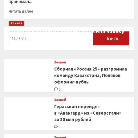
принимал...
Прочитать
Читать далее
больше
о
Хоккей
ЦСКА
Сборная Канады по хоккею огласила заявку
обыграл
Найти:
на чемпионат мира
«Ак
Барс»
0
в третьем
матче
Хоккей
финала
Сборная «Россия 25» разгромила
плей-
офф
команду Казахстана, Поляков
КХЛ
оформил дубль
и вышел
0
вперёд
в серии
Хоккей
— 2-
Гераськин перейдёт
1
в «Авангард» из «Северстали»
за 80 млн рублей
0
Хоккей