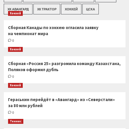
ХК АВАНГАРД
ХК ТРАКТОР
ХОККЕЙ
ЦСКА
Хоккей
Сборная Канады по хоккею огласила заявку
на чемпионат мира
0
Хоккей
Сборная «Россия 25» разгромила команду Казахстана,
Поляков оформил дубль
0
Хоккей
Гераськин перейдёт в «Авангард» из «Северстали»
за 80 млн рублей
0
Теннис