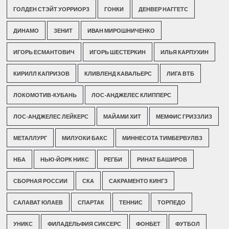
ГОЛДЕН СТЭЙТ УОРРИОРЗ
ГОНКИ
ДЕНВЕР НАГГЕТС
ДИНАМО
ЗЕНИТ
ИВАН МИРОШНИЧЕНКО
ИГОРЬ ЕСМАНТОВИЧ
ИГОРЬ ШЕСТЕРКИН
ИЛЬЯ КАРПУХИН
КИРИЛЛ КАПРИЗОВ
КЛИВЛЕНД КАВАЛЬЕРС
ЛИГА ВТБ
ЛОКОМОТИВ-КУБАНЬ
ЛОС-АНДЖЕЛЕС КЛИППЕРС
ЛОС-АНДЖЕЛЕС ЛЕЙКЕРС
МАЙАМИ ХИТ
МЕМФИС ГРИЗЗЛИЗ
МЕТАЛЛУРГ
МИЛУОКИ БАКС
МИННЕСОТА ТИМБЕРВУЛВЗ
НБА
НЬЮ-ЙОРК НИКС
РЕГБИ
РИНАТ БАШИРОВ
СБОРНАЯ РОССИИ
СКА
САКРАМЕНТО КИНГЗ
САЛАВАТ ЮЛАЕВ
СПАРТАК
ТЕННИС
ТОРПЕДО
УНИКС
ФИЛАДЕЛЬФИЯ СИКСЕРС
ФОНБЕТ
ФУТБОЛ