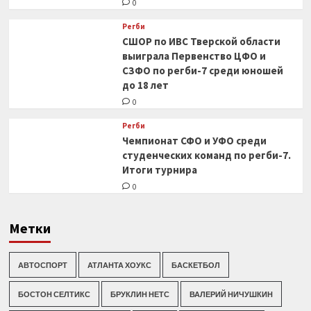
0
Регби
СШОР по ИВС Тверской области
выиграла Первенство ЦФО и
СЗФО по регби-7 среди юношей
до 18 лет
0
Регби
Чемпионат СФО и УФО среди
студенческих команд по регби-7.
Итоги турнира
0
Метки
АВТОСПОРТ
АТЛАНТА ХОУКС
БАСКЕТБОЛ
БОСТОН СЕЛТИКС
БРУКЛИН НЕТС
ВАЛЕРИЙ НИЧУШКИН