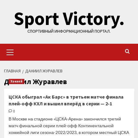
Перейти
Sport Victory.
к
содержимому
СПОРТИВНЫЙ ИНФОРМАЦИОННЫЙ ПОРТАЛ.
Основное
меню
ГЛАВНАЯ
ДАНИИЛ ЖУРАВЛЕВ
Даниил Журавлев
Хоккей
ЦСКА обыграл «Ак Барс» в третьем матче финала
плей-офф КХЛ и вышел вперёд в серии — 2-1
0
В Москве на стадионе «ЦСКА-Арена» закончился третий
матч финальной серии плей-офф Континентальной
хоккейной лиги сезона-2022/2023, в котором местный ЦСКА