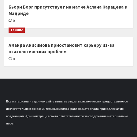
Бьорн Борг присутствует на матче Аслана Карацева в
Мадриде
0
Теннис
Аманда Анисимова приостановит карьеру из-за
психологических проблем
0
Все материалы на данном сайте взяты из открытых источников и предоставляются
исключительно в ознакомительных целях. Права на материалы принадлежат их
владельцам. Администрация сайта ответственности за содержание материала не
несет.