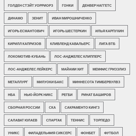
ГОЛДЕН СТЭЙТ УОРРИОРЗ
ГОНКИ
ДЕНВЕР НАГГЕТС
ДИНАМО
ЗЕНИТ
ИВАН МИРОШНИЧЕНКО
ИГОРЬ ЕСМАНТОВИЧ
ИГОРЬ ШЕСТЕРКИН
ИЛЬЯ КАРПУХИН
КИРИЛЛ КАПРИЗОВ
КЛИВЛЕНД КАВАЛЬЕРС
ЛИГА ВТБ
ЛОКОМОТИВ-КУБАНЬ
ЛОС-АНДЖЕЛЕС КЛИППЕРС
ЛОС-АНДЖЕЛЕС ЛЕЙКЕРС
МАЙАМИ ХИТ
МЕМФИС ГРИЗЗЛИЗ
МЕТАЛЛУРГ
МИЛУОКИ БАКС
МИННЕСОТА ТИМБЕРВУЛВЗ
НБА
НЬЮ-ЙОРК НИКС
РЕГБИ
РИНАТ БАШИРОВ
СБОРНАЯ РОССИИ
СКА
САКРАМЕНТО КИНГЗ
САЛАВАТ ЮЛАЕВ
СПАРТАК
ТЕННИС
ТОРПЕДО
УНИКС
ФИЛАДЕЛЬФИЯ СИКСЕРС
ФОНБЕТ
ФУТБОЛ