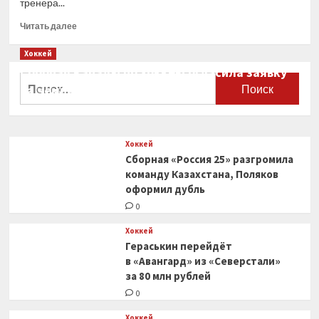
тренера...
Прочитать
Читать далее
больше
о
Хоккей
Ассистент
Сборная Канады по хоккею огласила заявку
главного
Найти:
на чемпионат мира
тренера
«Сочи»
0
и тренер
по развитию
Хоккей
покинули
Сборная «Россия 25» разгромила
клуб
команду Казахстана, Поляков
оформил дубль
0
Хоккей
Гераськин перейдёт
в «Авангард» из «Северстали»
за 80 млн рублей
0
Хоккей