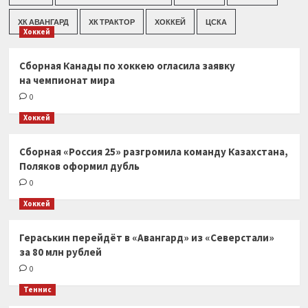
ХК АВАНГАРД
ХК ТРАКТОР
ХОККЕЙ
ЦСКА
Хоккей
Сборная Канады по хоккею огласила заявку
на чемпионат мира
0
Хоккей
Сборная «Россия 25» разгромила команду Казахстана,
Поляков оформил дубль
0
Хоккей
Гераськин перейдёт в «Авангард» из «Северстали»
за 80 млн рублей
0
Теннис