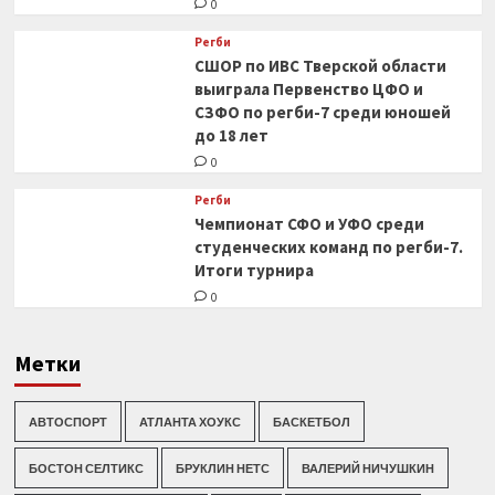
0
Регби
СШОР по ИВС Тверской области
выиграла Первенство ЦФО и
СЗФО по регби-7 среди юношей
до 18 лет
0
Регби
Чемпионат СФО и УФО среди
студенческих команд по регби-7.
Итоги турнира
0
Метки
АВТОСПОРТ
АТЛАНТА ХОУКС
БАСКЕТБОЛ
БОСТОН СЕЛТИКС
БРУКЛИН НЕТС
ВАЛЕРИЙ НИЧУШКИН