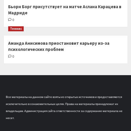
Бьорн Борг присутствует на матче Аслана Карацева в
Мадриде
0
Теннис
Аманда Анисимова приостановит карьеру из-за
психологических проблем
0
Все материалы на данном сайте взяты из открытых источников и предоставляются
исключительно в ознакомительных целях. Права на материалы принадлежат их
владельцам. Администрация сайта ответственности за содержание материала не
несет.