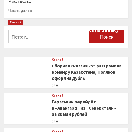
Мифтахов...
Прочитать
Читать далее
больше
о
Хоккей
«Ак
Сборная Канады по хоккею огласила заявку
Барс»
Найти:
на чемпионат мира
сделал
квалификационные
0
предложения
Воронкову
Хоккей
и ещё
Сборная «Россия 25» разгромила
трём
хоккеистам
команду Казахстана, Поляков
оформил дубль
0
Хоккей
Гераськин перейдёт
в «Авангард» из «Северстали»
за 80 млн рублей
0
Хоккей