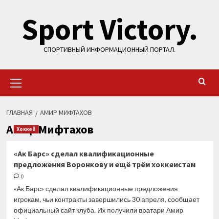
Перейти
Sport Victory.
к
содержимому
СПОРТИВНЫЙ ИНФОРМАЦИОННЫЙ ПОРТАЛ.
Основное
меню
ГЛАВНАЯ
АМИР МИФТАХОВ
Амир Мифтахов
Хоккей
«Ак Барс» сделал квалификационные
предложения Воронкову и ещё трём хоккеистам
0
«Ак Барс» сделал квалификационные предложения
игрокам, чьи контракты завершились 30 апреля, сообщает
официальный сайт клуба. Их получили вратари Амир