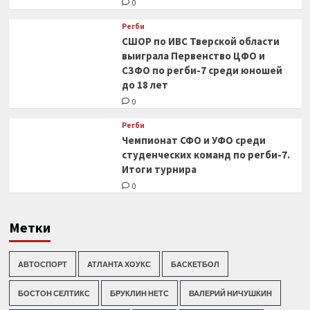
0
Регби
СШОР по ИВС Тверской области
выиграла Первенство ЦФО и
СЗФО по регби-7 среди юношей
до 18 лет
0
Регби
Чемпионат СФО и УФО среди
студенческих команд по регби-7.
Итоги турнира
0
Метки
АВТОСПОРТ
АТЛАНТА ХОУКС
БАСКЕТБОЛ
БОСТОН СЕЛТИКС
БРУКЛИН НЕТС
ВАЛЕРИЙ НИЧУШКИН