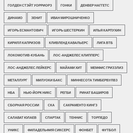
ГОЛДЕН СТЭЙТ УОРРИОРЗ
ГОНКИ
ДЕНВЕР НАГГЕТС
ДИНАМО
ЗЕНИТ
ИВАН МИРОШНИЧЕНКО
ИГОРЬ ЕСМАНТОВИЧ
ИГОРЬ ШЕСТЕРКИН
ИЛЬЯ КАРПУХИН
КИРИЛЛ КАПРИЗОВ
КЛИВЛЕНД КАВАЛЬЕРС
ЛИГА ВТБ
ЛОКОМОТИВ-КУБАНЬ
ЛОС-АНДЖЕЛЕС КЛИППЕРС
ЛОС-АНДЖЕЛЕС ЛЕЙКЕРС
МАЙАМИ ХИТ
МЕМФИС ГРИЗЗЛИЗ
МЕТАЛЛУРГ
МИЛУОКИ БАКС
МИННЕСОТА ТИМБЕРВУЛВЗ
НБА
НЬЮ-ЙОРК НИКС
РЕГБИ
РИНАТ БАШИРОВ
СБОРНАЯ РОССИИ
СКА
САКРАМЕНТО КИНГЗ
САЛАВАТ ЮЛАЕВ
СПАРТАК
ТЕННИС
ТОРПЕДО
УНИКС
ФИЛАДЕЛЬФИЯ СИКСЕРС
ФОНБЕТ
ФУТБОЛ