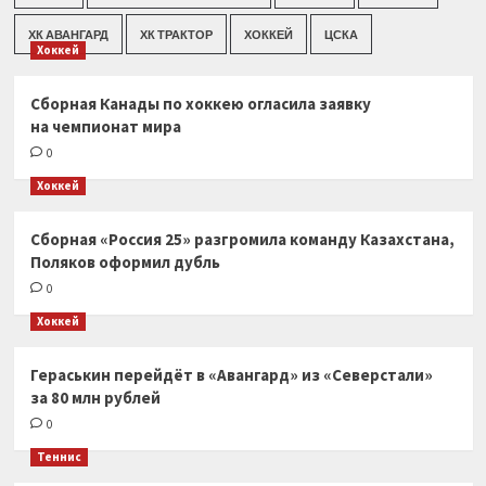
ХК АВАНГАРД
ХК ТРАКТОР
ХОККЕЙ
ЦСКА
Хоккей
Сборная Канады по хоккею огласила заявку
на чемпионат мира
0
Хоккей
Сборная «Россия 25» разгромила команду Казахстана,
Поляков оформил дубль
0
Хоккей
Гераськин перейдёт в «Авангард» из «Северстали»
за 80 млн рублей
0
Теннис