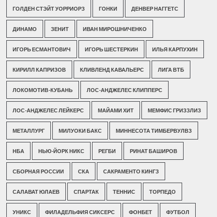
ГОЛДЕН СТЭЙТ УОРРИОРЗ
ГОНКИ
ДЕНВЕР НАГГЕТС
ДИНАМО
ЗЕНИТ
ИВАН МИРОШНИЧЕНКО
ИГОРЬ ЕСМАНТОВИЧ
ИГОРЬ ШЕСТЕРКИН
ИЛЬЯ КАРПУХИН
КИРИЛЛ КАПРИЗОВ
КЛИВЛЕНД КАВАЛЬЕРС
ЛИГА ВТБ
ЛОКОМОТИВ-КУБАНЬ
ЛОС-АНДЖЕЛЕС КЛИППЕРС
ЛОС-АНДЖЕЛЕС ЛЕЙКЕРС
МАЙАМИ ХИТ
МЕМФИС ГРИЗЗЛИЗ
МЕТАЛЛУРГ
МИЛУОКИ БАКС
МИННЕСОТА ТИМБЕРВУЛВЗ
НБА
НЬЮ-ЙОРК НИКС
РЕГБИ
РИНАТ БАШИРОВ
СБОРНАЯ РОССИИ
СКА
САКРАМЕНТО КИНГЗ
САЛАВАТ ЮЛАЕВ
СПАРТАК
ТЕННИС
ТОРПЕДО
УНИКС
ФИЛАДЕЛЬФИЯ СИКСЕРС
ФОНБЕТ
ФУТБОЛ