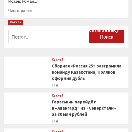
Исаев, Роман...
Прочитать
Читать далее
больше
о
Хоккей
«Трактор»
Сборная Канады по хоккею огласила заявку
объявил
Найти:
на чемпионат мира
об уходе
Пулккинена,
0
Бывальцева,
Проскурякова
Хоккей
и еще
Сборная «Россия 25» разгромила
4 игроков
команду Казахстана, Поляков
оформил дубль
0
Хоккей
Гераськин перейдёт
в «Авангард» из «Северстали»
за 80 млн рублей
0
Хоккей