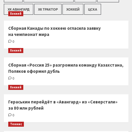
ХК АВАНГАРД
ХК ТРАКТОР
ХОККЕЙ
ЦСКА
Хоккей
Сборная Канады по хоккею огласила заявку
на чемпионат мира
0
Хоккей
Сборная «Россия 25» разгромила команду Казахстана,
Поляков оформил дубль
0
Хоккей
Гераськин перейдёт в «Авангард» из «Северстали»
за 80 млн рублей
0
Теннис