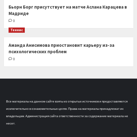
Бьорн Борг присутствует на матче Аслана Карацева в
Мадриде
0
Теннис
Аманда Анисимова приостановит карьеру из-за
психологических проблем
0
Все материалы на данном сайте взяты из открытых источников и предоставляются
исключительно в ознакомительных целях. Права на материалы принадлежат их
владельцам. Администрация сайта ответственности за содержание материала не
несет.