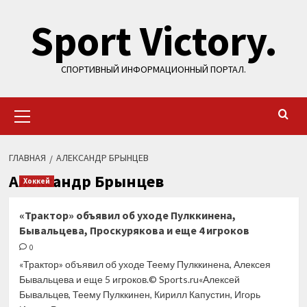
Перейти
Sport Victory.
к
содержимому
СПОРТИВНЫЙ ИНФОРМАЦИОННЫЙ ПОРТАЛ.
Основное
меню
ГЛАВНАЯ
АЛЕКСАНДР БРЫНЦЕВ
Александр Брынцев
Хоккей
«Трактор» объявил об уходе Пулккинена,
Бывальцева, Проскурякова и еще 4 игроков
0
«Трактор» объявил об уходе Теему Пулккинена, Алексея
Бывальцева и еще 5 игроков.© Sports.ru«Алексей
Бывальцев, Теему Пулккинен, Кирилл Капустин, Игорь