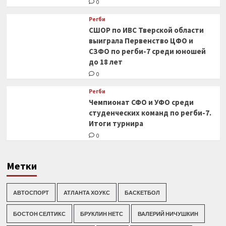
0
Регби
СШОР по ИВС Тверской области
выиграла Первенство ЦФО и
СЗФО по регби-7 среди юношей
до 18 лет
0
Регби
Чемпионат СФО и УФО среди
студенческих команд по регби-7.
Итоги турнира
0
Метки
АВТОСПОРТ
АТЛАНТА ХОУКС
БАСКЕТБОЛ
БОСТОН СЕЛТИКС
БРУКЛИН НЕТС
ВАЛЕРИЙ НИЧУШКИН