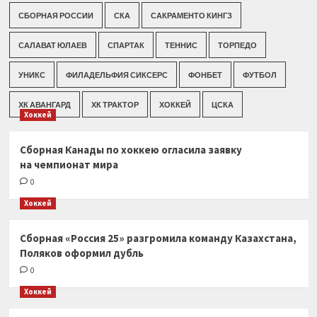
СБОРНАЯ РОССИИ
СКА
САКРАМЕНТО КИНГЗ
САЛАВАТ ЮЛАЕВ
СПАРТАК
ТЕННИС
ТОРПЕДО
УНИКС
ФИЛАДЕЛЬФИЯ СИКСЕРС
ФОНБЕТ
ФУТБОЛ
ХК АВАНГАРД
ХК ТРАКТОР
ХОККЕЙ
ЦСКА
Хоккей
Сборная Канады по хоккею огласила заявку
на чемпионат мира
0
Хоккей
Сборная «Россия 25» разгромила команду Казахстана,
Поляков оформил дубль
0
Хоккей