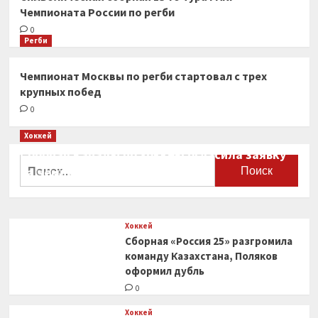
Чемпионата России по регби
0
Регби
Чемпионат Москвы по регби стартовал с трех
крупных побед
0
Хоккей
Сборная Канады по хоккею огласила заявку
Найти:
на чемпионат мира
0
Хоккей
Сборная «Россия 25» разгромила
команду Казахстана, Поляков
оформил дубль
0
Хоккей