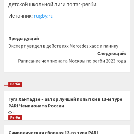
детской школьной лиги по тэг-регби.
Источник:
rugby.ru
Навигация
Предыдущий
Эксперт увидел в действиях Mercedes хаос и панику
записи
Следующий:
Раписание чемпионата Москвы по регби 2023 года
Регби
Гуга Хантадзе – автор лучшей попытки в 13-м туре
PARI Чемпионата России
0
Регби
Символическая сборная 13-го тура PARI