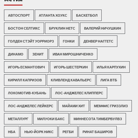
АВТОСПОРТ
АТЛАНТА ХОУКС
БАСКЕТБОЛ
БОСТОН СЕЛТИКС
БРУКЛИН НЕТС
ВАЛЕРИЙ НИЧУШКИН
ГОЛДЕН СТЭЙТ УОРРИОРЗ
ГОНКИ
ДЕНВЕР НАГГЕТС
ДИНАМО
ЗЕНИТ
ИВАН МИРОШНИЧЕНКО
ИГОРЬ ЕСМАНТОВИЧ
ИГОРЬ ШЕСТЕРКИН
ИЛЬЯ КАРПУХИН
КИРИЛЛ КАПРИЗОВ
КЛИВЛЕНД КАВАЛЬЕРС
ЛИГА ВТБ
ЛОКОМОТИВ-КУБАНЬ
ЛОС-АНДЖЕЛЕС КЛИППЕРС
ЛОС-АНДЖЕЛЕС ЛЕЙКЕРС
МАЙАМИ ХИТ
МЕМФИС ГРИЗЗЛИЗ
МЕТАЛЛУРГ
МИЛУОКИ БАКС
МИННЕСОТА ТИМБЕРВУЛВЗ
НБА
НЬЮ-ЙОРК НИКС
РЕГБИ
РИНАТ БАШИРОВ