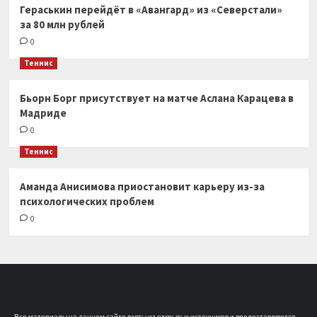
Гераськин перейдёт в «Авангард» из «Северстали»
за 80 млн рублей
0
Теннис
Бьорн Борг присутствует на матче Аслана Карацева в
Мадриде
0
Теннис
Аманда Анисимова приостановит карьеру из-за
психологических проблем
0
Все материалы на данном сайте взяты из открытых источников и предоставляются