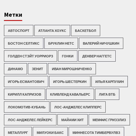
Метки
АВТОСПОРТ
АТЛАНТА ХОУКС
БАСКЕТБОЛ
БОСТОН СЕЛТИКС
БРУКЛИН НЕТС
ВАЛЕРИЙ НИЧУШКИН
ГОЛДЕН СТЭЙТ УОРРИОРЗ
ГОНКИ
ДЕНВЕР НАГГЕТС
ДИНАМО
ЗЕНИТ
ИВАН МИРОШНИЧЕНКО
ИГОРЬ ЕСМАНТОВИЧ
ИГОРЬ ШЕСТЕРКИН
ИЛЬЯ КАРПУХИН
КИРИЛЛ КАПРИЗОВ
КЛИВЛЕНД КАВАЛЬЕРС
ЛИГА ВТБ
ЛОКОМОТИВ-КУБАНЬ
ЛОС-АНДЖЕЛЕС КЛИППЕРС
ЛОС-АНДЖЕЛЕС ЛЕЙКЕРС
МАЙАМИ ХИТ
МЕМФИС ГРИЗЗЛИЗ
МЕТАЛЛУРГ
МИЛУОКИ БАКС
МИННЕСОТА ТИМБЕРВУЛВЗ