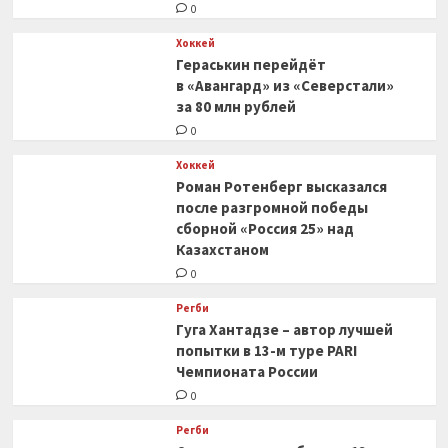
0
Хоккей
Гераськин перейдёт
в «Авангард» из «Северстали»
за 80 млн рублей
0
Хоккей
Роман Ротенберг высказался
после разгромной победы
сборной «Россия 25» над
Казахстаном
0
Регби
Гуга Хантадзе – автор лучшей
попытки в 13-м туре PARI
Чемпионата России
0
Регби