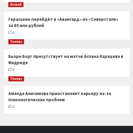
Хоккей
Гераськин перейдёт в «Авангард» из «Северстали»
за 80 млн рублей
0
Теннис
Бьорн Борг присутствует на матче Аслана Карацева в
Мадриде
0
Теннис
Аманда Анисимова приостановит карьеру из-за
психологических проблем
0