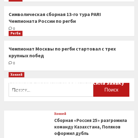
Символическая сборная 13-го тура PARI
Чемпионата России по регби
0
Регби
Чемпионат Москвы по регби стартовал с трех
крупных побед
0
Хоккей
Сборная Канады по хоккею огласила заявку
Найти:
на чемпионат мира
0
Хоккей
Сборная «Россия 25» разгромила
команду Казахстана, Поляков
оформил дубль