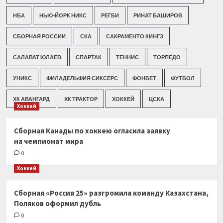
НБА
НЬЮ-ЙОРК НИКС
РЕГБИ
РИНАТ БАШИРОВ
СБОРНАЯ РОССИИ
СКА
САКРАМЕНТО КИНГЗ
САЛАВАТ ЮЛАЕВ
СПАРТАК
ТЕННИС
ТОРПЕДО
УНИКС
ФИЛАДЕЛЬФИЯ СИКСЕРС
ФОНБЕТ
ФУТБОЛ
ХК АВАНГАРД
ХК ТРАКТОР
ХОККЕЙ
ЦСКА
Хоккей
Сборная Канады по хоккею огласила заявку
на чемпионат мира
0
Хоккей
Сборная «Россия 25» разгромила команду Казахстана,
Поляков оформил дубль
0