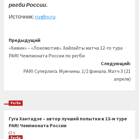
регби России.
Источник:
rugby.ru
Навигация
Предыдущий
«Химик» – «Локомотив». Хайлайты матча 12-го тура
записи
PARI Чемпионата России по регби
Следующий:
PARI Суперлига. Мужчины. 1/2 финала. Матч 3 (21
апреля)
Регби
Гуга Хантадзе – автор лучшей попытки в 13-м туре
PARI Чемпионата России
0
Регби