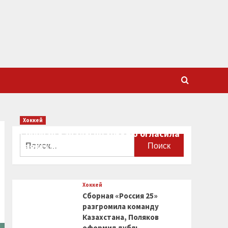
Хоккей
Сборная Канады по хоккею огласила
Найти:
заявку на чемпионат мира
0
Хоккей
Сборная «Россия 25»
разгромила команду
Казахстана, Поляков
оформил дубль