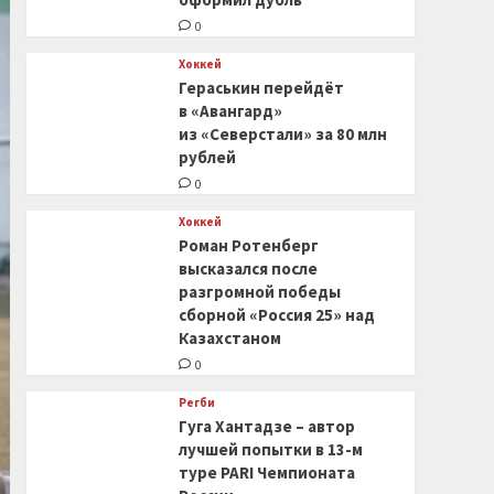
0
Хоккей
Гераськин перейдёт
в «Авангард»
из «Северстали» за 80 млн
рублей
0
Хоккей
Роман Ротенберг
высказался после
разгромной победы
сборной «Россия 25» над
Казахстаном
0
Регби
Гуга Хантадзе – автор
лучшей попытки в 13-м
туре PARI Чемпионата