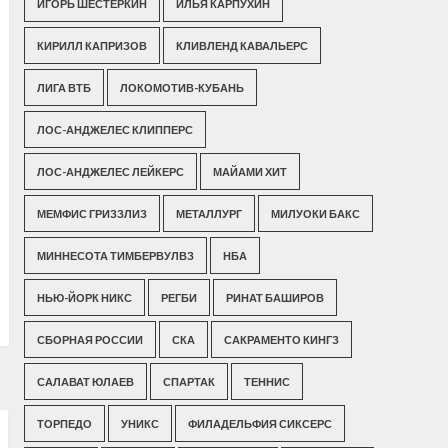
ИГОРЬ ШЕСТЕРКИН
ИЛЬЯ КАРПУХИН
КИРИЛЛ КАПРИЗОВ
КЛИВЛЕНД КАВАЛЬЕРС
ЛИГА ВТБ
ЛОКОМОТИВ-КУБАНЬ
ЛОС-АНДЖЕЛЕС КЛИППЕРС
ЛОС-АНДЖЕЛЕС ЛЕЙКЕРС
МАЙАМИ ХИТ
МЕМФИС ГРИЗЗЛИЗ
МЕТАЛЛУРГ
МИЛУОКИ БАКС
МИННЕСОТА ТИМБЕРВУЛВЗ
НБА
НЬЮ-ЙОРК НИКС
РЕГБИ
РИНАТ БАШИРОВ
СБОРНАЯ РОССИИ
СКА
САКРАМЕНТО КИНГЗ
САЛАВАТ ЮЛАЕВ
СПАРТАК
ТЕННИС
ТОРПЕДО
УНИКС
ФИЛАДЕЛЬФИЯ СИКСЕРС