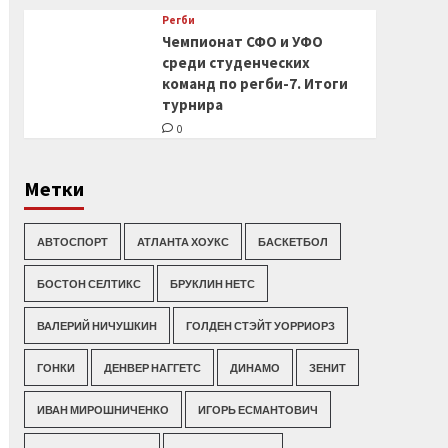
Регби
Чемпионат СФО и УФО
среди студенческих
команд по регби-7. Итоги
турнира
0
Метки
АВТОСПОРТ
АТЛАНТА ХОУКС
БАСКЕТБОЛ
БОСТОН СЕЛТИКС
БРУКЛИН НЕТС
ВАЛЕРИЙ НИЧУШКИН
ГОЛДЕН СТЭЙТ УОРРИОРЗ
ГОНКИ
ДЕНВЕР НАГГЕТС
ДИНАМО
ЗЕНИТ
ИВАН МИРОШНИЧЕНКО
ИГОРЬ ЕСМАНТОВИЧ