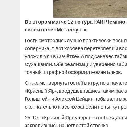
Во втором матче 12-го тура PARI Чемпио
своём поле «Металлург».
Гости смотрелись лучше практически весь п
соперника. А вот хозяева перетерпели и в
уложил мяч в «зачётке». А под занавес тай
Сухашвили. Обе реализации уверенно заби
точный штрафной оформил Роман Бяков.
Он же мог вернуть гостей в игру, но в нача
«Красный Яр», воодушевившись таким раскл
Гольштейн и Алексей Цейцин побывали в за
окончательно и всё же занесли попытку пре
26:10 – «Красный Яр» уверенно побеждает и
закрепившись на четвертой строчке.