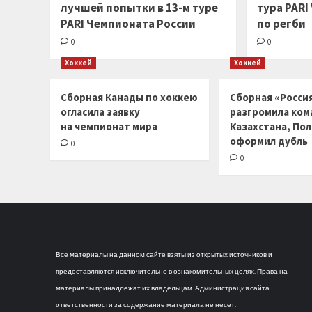
лучшей попытки в 13-м туре
тура PARI
PARI Чемпионата России
по регби
0
0
Хоккей
Хоккей
Сборная Канады по хоккею
Сборная «Россия
огласила заявку
разгромила ком
на чемпионат мира
Казахстана, По
оформил дубль
0
0
Все материалы на данном сайте взяты из открытых источников и
предоставляются исключительно в ознакомительных целях. Права на
материалы принадлежат их владельцам. Администрация сайта
ответственности за содержание материала не несет.