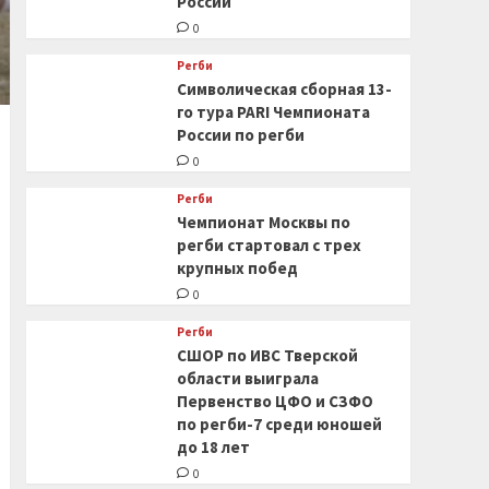
России
0
Регби
Символическая сборная 13-
го тура PARI Чемпионата
России по регби
0
Регби
Чемпионат Москвы по
регби стартовал с трех
крупных побед
0
Регби
СШОР по ИВС Тверской
области выиграла
Первенство ЦФО и СЗФО
по регби-7 среди юношей
до 18 лет
0