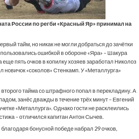
ната России по регби «Красный Яр» принимал на
ервый тайм, но никак не могли добраться до зачётки
оспользовались ошибкой в обороне «Яра» – Шакура
ма еще пять очков в копилку хозяев заработал Николоз
л новичок «соколов» Стенкамп. У «Металлурга»
ле второго тайма со штрафного попал в перекладину. А
адом, занёс дважды в течение трёх минут – Евгений
четке «Металлурга». Однако гости не расклеились
стижа – отличился капитан Антон Сычев.
 благодаря бонусной победе набрал 29 очков,