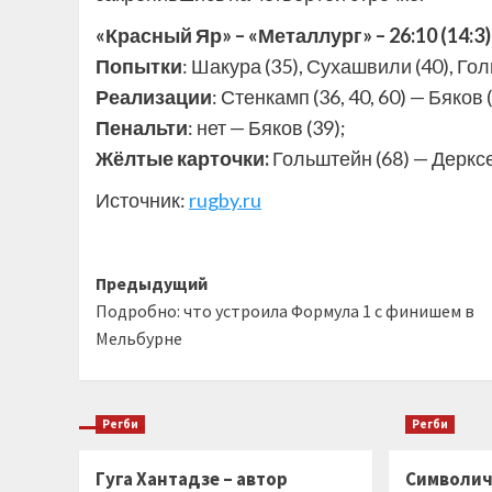
«Красный Яр» – «Металлург» – 26:10 (14:3)
Попытки
: Шакура (35), Сухашвили (40), Гол
Реализации
: Стенкамп (36, 40, 60) — Бяков 
Пенальти
: нет — Бяков (39);
Жёлтые карточки:
Гольштейн (68) — Дерксе
Источник:
rugby.ru
Навигация
Предыдущий
Подробно: что устроила Формула 1 с финишем в
записи
Мельбурне
Регби
Регби
Гуга Хантадзе – автор
Символич