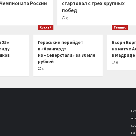
 Чемпионата России
стартовал с трех крупных
побед
0
Хоккей
Теннис
 25»
Гераськин перейдёт
Бьорн Бор
анду
в «Авангард»
на матче А
ляков
из «Северстали» за 80 млн
в Мадриде
рублей
0
0
Есл
пра
соо
На 