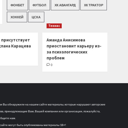
ФОНБЕТ
ФУТБОЛ
ХК АВАНГАРД
ХК ТРАКТОР
ХОККЕЙ
ЦСКА
Теннис
г присутствует
Аманда Анисимова
слана Карацева
приостановит карьеру из-
за психологических
проблем
0
и Вы обнаружили на нашем сайте материалы, которые нарушают авторские
ва, принадлежащие Вам, Вашей компании или организации, пожалуйста,
бщите нам.
сайте могут быть опубликованы материалы 18+!