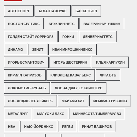
АВТОСПОРТ
АТЛАНТА ХОУКС
БАСКЕТБОЛ
БОСТОН СЕЛТИКС
БРУКЛИН НЕТС
ВАЛЕРИЙ НИЧУШКИН
ГОЛДЕН СТЭЙТ УОРРИОРЗ
ГОНКИ
ДЕНВЕР НАГГЕТС
ДИНАМО
ЗЕНИТ
ИВАН МИРОШНИЧЕНКО
ИГОРЬ ЕСМАНТОВИЧ
ИГОРЬ ШЕСТЕРКИН
ИЛЬЯ КАРПУХИН
КИРИЛЛ КАПРИЗОВ
КЛИВЛЕНД КАВАЛЬЕРС
ЛИГА ВТБ
ЛОКОМОТИВ-КУБАНЬ
ЛОС-АНДЖЕЛЕС КЛИППЕРС
ЛОС-АНДЖЕЛЕС ЛЕЙКЕРС
МАЙАМИ ХИТ
МЕМФИС ГРИЗЗЛИЗ
МЕТАЛЛУРГ
МИЛУОКИ БАКС
МИННЕСОТА ТИМБЕРВУЛВЗ
НБА
НЬЮ-ЙОРК НИКС
РЕГБИ
РИНАТ БАШИРОВ