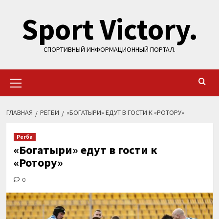
Перейти
Sport Victory.
к
содержимому
СПОРТИВНЫЙ ИНФОРМАЦИОННЫЙ ПОРТАЛ.
Основное
меню
ГЛАВНАЯ
РЕГБИ
«БОГАТЫРИ» ЕДУТ В ГОСТИ К «РОТОРУ»
Регби
«Богатыри» едут в гости к
«Ротору»
0