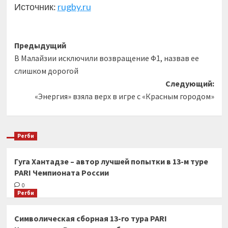
Источник:
rugby.ru
Навигация
Предыдущий
В Малайзии исключили возвращение Ф1, назвав ее
записи
слишком дорогой
Следующий:
«Энергия» взяла верх в игре с «Красным городом»
Регби
Гуга Хантадзе – автор лучшей попытки в 13-м туре
PARI Чемпионата России
0
Регби
Символическая сборная 13-го тура PARI