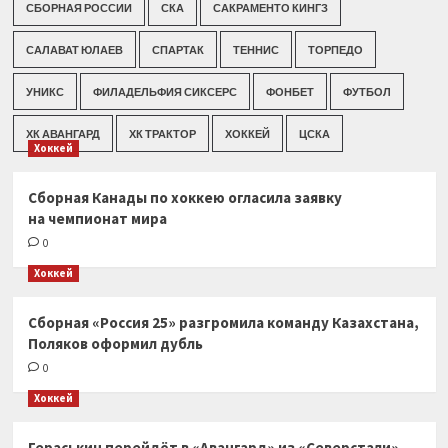
СБОРНАЯ РОССИИ
СКА
САКРАМЕНТО КИНГЗ
САЛАВАТ ЮЛАЕВ
СПАРТАК
ТЕННИС
ТОРПЕДО
УНИКС
ФИЛАДЕЛЬФИЯ СИКСЕРС
ФОНБЕТ
ФУТБОЛ
ХК АВАНГАРД
ХК ТРАКТОР
ХОККЕЙ
ЦСКА
Хоккей
Сборная Канады по хоккею огласила заявку
на чемпионат мира
0
Хоккей
Сборная «Россия 25» разгромила команду Казахстана,
Поляков оформил дубль
0
Хоккей
Гераськин перейдёт в «Авангард» из «Северстали»