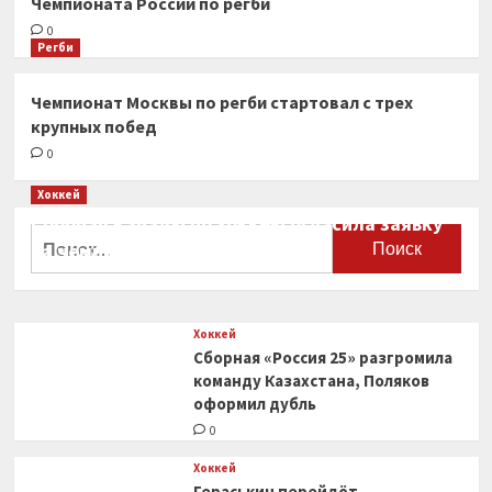
Чемпионата России по регби
0
Регби
Чемпионат Москвы по регби стартовал с трех
крупных побед
0
Хоккей
Сборная Канады по хоккею огласила заявку
Найти:
на чемпионат мира
0
Хоккей
Сборная «Россия 25» разгромила
команду Казахстана, Поляков
оформил дубль
0
Хоккей
Гераськин перейдёт