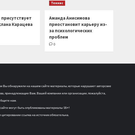
Теннис
г присутствует
Аманда Анисимова
слана Карацева
приостановит карьеру из-
за психологических
проблем
0
и Вы обнаружили на нашем сайте материалы, которые нарушают авторские
ва, принадлежащие Вам, Вашей компании или организации, пожалуйста,
бщите нам.
сайте могут быть опубликованы материалы 18+!
 цитировании ссылка на источник обязательна.