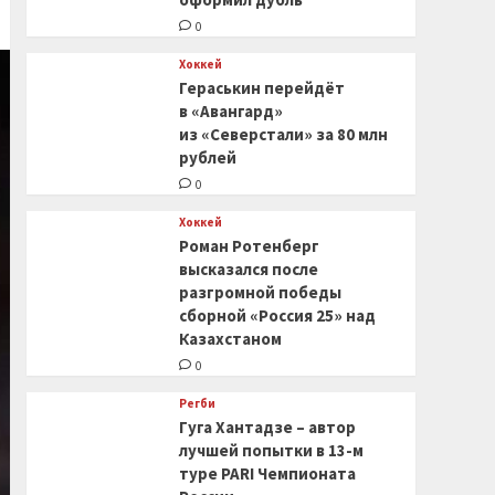
0
Хоккей
Гераськин перейдёт
в «Авангард»
из «Северстали» за 80 млн
рублей
0
Хоккей
Роман Ротенберг
высказался после
разгромной победы
сборной «Россия 25» над
Казахстаном
0
Регби
Гуга Хантадзе – автор
лучшей попытки в 13-м
туре PARI Чемпионата