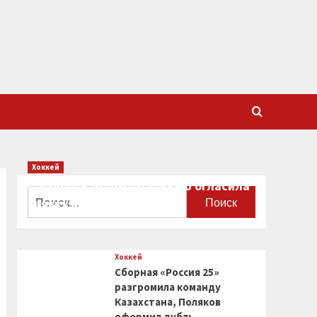
Хоккей
Сборная Канады по хоккею огласила
Найти:
заявку на чемпионат мира
0
Хоккей
Сборная «Россия 25»
разгромила команду
Казахстана, Поляков
оформил дубль