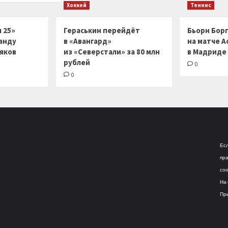
Хоккей
Теннис
 25»
Гераськин перейдёт
Бьорн Бор
анду
в «Авангард»
на матче А
ляков
из «Северстали» за 80 млн
в Мадриде
рублей
0
0
Есл
пра
соо
На 
При