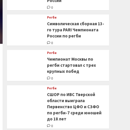
России
0
Регби
Символическая сборная 13-
го тура PARI Чемпионата
России по регби
0
Регби
Чемпионат Москвы по
регби стартовал с трех
крупных побед
0
Регби
СШОР по ИВС Тверской
области выиграла
Первенство ЦФО и СЗФО
по регби-7 среди юношей
до 18 лет
0