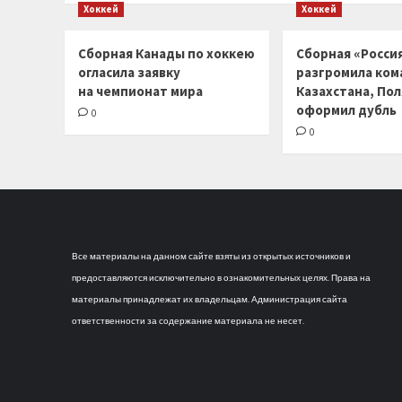
Хоккей
Хоккей
Сборная Канады по хоккею
Сборная «Россия
огласила заявку
разгромила ком
на чемпионат мира
Казахстана, По
оформил дубль
0
0
Все материалы на данном сайте взяты из открытых источников и
предоставляются исключительно в ознакомительных целях. Права на
материалы принадлежат их владельцам. Администрация сайта
ответственности за содержание материала не несет.