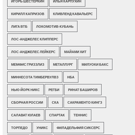
ИГОРЬ ШЕСТЕРКИН
ИЛЬЯ КАРПУХИН
КИРИЛЛ КАПРИЗОВ
КЛИВЛЕНД КАВАЛЬЕРС
ЛИГА ВТБ
ЛОКОМОТИВ-КУБАНЬ
ЛОС-АНДЖЕЛЕС КЛИППЕРС
ЛОС-АНДЖЕЛЕС ЛЕЙКЕРС
МАЙАМИ ХИТ
МЕМФИС ГРИЗЗЛИЗ
МЕТАЛЛУРГ
МИЛУОКИ БАКС
МИННЕСОТА ТИМБЕРВУЛВЗ
НБА
НЬЮ-ЙОРК НИКС
РЕГБИ
РИНАТ БАШИРОВ
СБОРНАЯ РОССИИ
СКА
САКРАМЕНТО КИНГЗ
САЛАВАТ ЮЛАЕВ
СПАРТАК
ТЕННИС
ТОРПЕДО
УНИКС
ФИЛАДЕЛЬФИЯ СИКСЕРС