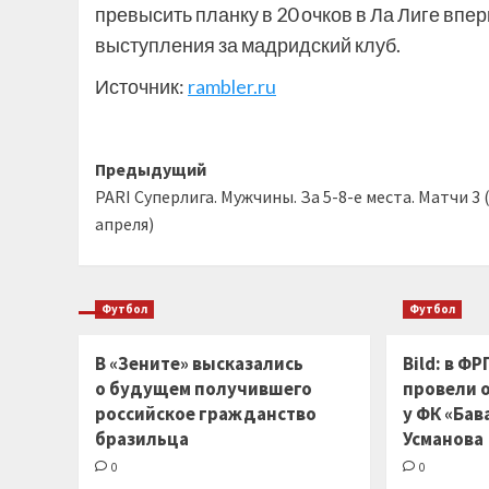
превысить планку в 20 очков в Ла Лиге впер
выступления за мадридский клуб.
Источник:
rambler.ru
Навигация
Предыдущий
PARI Суперлига. Мужчины. За 5-8-е места. Матчи 3 
записи
апреля)
Футбол
Футбол
В «Зените» высказались
Bild: в Ф
о будущем получившего
провели 
российское гражданство
у ФК «Бав
бразильца
Усманова
0
0