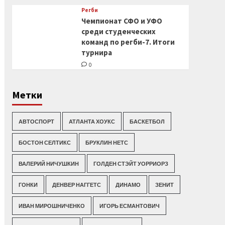
Регби
Чемпионат СФО и УФО
среди студенческих
команд по регби-7. Итоги
турнира
0
Метки
АВТОСПОРТ
АТЛАНТА ХОУКС
БАСКЕТБОЛ
БОСТОН СЕЛТИКС
БРУКЛИН НЕТС
ВАЛЕРИЙ НИЧУШКИН
ГОЛДЕН СТЭЙТ УОРРИОРЗ
ГОНКИ
ДЕНВЕР НАГГЕТС
ДИНАМО
ЗЕНИТ
ИВАН МИРОШНИЧЕНКО
ИГОРЬ ЕСМАНТОВИЧ