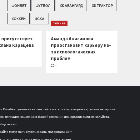
ФОНБЕТ
ФУТБОЛ
ХК АВАНГАРД
ХК ТРАКТОР
ХОККЕЙ
ЦСКА
Теннис
г присутствует
Аманда Анисимова
слана Карацева
приостановит карьеру из-
за психологических
проблем
0
и Вы обнаружили на нашем сайте материалы, которые нарушают авторские
ва, принадлежащие Вам, Вашей компании или организации, пожалуйста,
бщите нам.
сайте могут быть опубликованы материалы 18+!
 цитировании ссылка на источник обязательна.