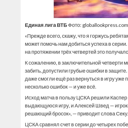
Единая лига ВТБ
Фото: globallookpress.com
«Прежде всего, скажу, что я горжусь ребята
может помочь нам добиться успеха в серии.
на протяжении трёх четвертей это получало
К сожалению, в заключительной четверти м
забить, допустили грубые ошибки в защите
даже смогли ещё раз вернуться в игру уже 
несколько ошибок — и уже всё.
Исход матча в пользу ЦСКА решили Каспер
выдающуюся игру, и Алексей Швед — игрок
решающий бросок», — приводит слова Секу
ЦСКА сравнял счет в серии до четырех поб