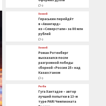
0
Хоккей
Гераськин перейдёт
в «Авангард»
из «Северстали» за 80 млн
рублей
0
Хоккей
Роман Ротенберг
высказался после
разгромной победы
сборной «Россия 25» над
Казахстаном
0
Регби
Гуга Хантадзе – автор
лучшей попытки в 13-м
туре PARI Чемпионата