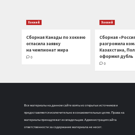
Хоккей
Хоккей
Сборная Канады по хоккею
Сборная «Россия
огласила заявку
разгромила ком
на чемпионат мира
Казахстана, По
оформил дубль
0
0
Все материалы на данном сайте взяты из открытых источников и
предоставляются исключительно в ознакомительных целях. Права на
материалы принадлежат их владельцам. Администрация сайта
ответственности за содержание материала не несет.