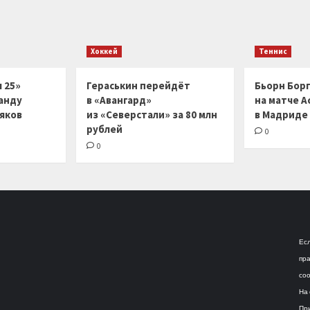
Хоккей
Теннис
 25»
Гераськин перейдёт
Бьорн Бор
анду
в «Авангард»
на матче А
ляков
из «Северстали» за 80 млн
в Мадриде
рублей
0
0
Есл
пра
соо
На 
При