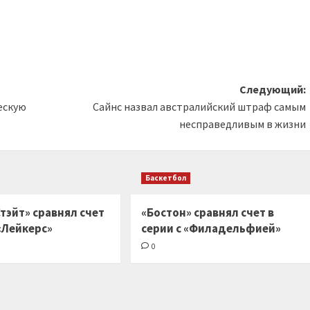
Следующий:
ескую
Сайнс назвал австралийский штраф самым
несправедливым в жизни
Баскетбол
тэйт» сравнял счет
«Бостон» сравнял счет в
 «Лейкерс»
серии с «Филадельфией»
0