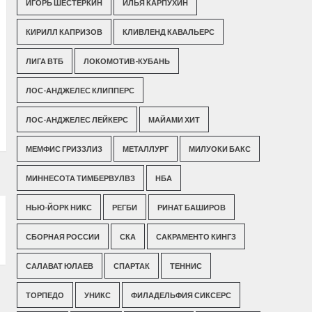
ИГОРЬ ШЕСТЕРКИН
ИЛЬЯ КАРПУХИН
КИРИЛЛ КАПРИЗОВ
КЛИВЛЕНД КАВАЛЬЕРС
ЛИГА ВТБ
ЛОКОМОТИВ-КУБАНЬ
ЛОС-АНДЖЕЛЕС КЛИППЕРС
ЛОС-АНДЖЕЛЕС ЛЕЙКЕРС
МАЙАМИ ХИТ
МЕМФИС ГРИЗЗЛИЗ
МЕТАЛЛУРГ
МИЛУОКИ БАКС
МИННЕСОТА ТИМБЕРВУЛВЗ
НБА
НЬЮ-ЙОРК НИКС
РЕГБИ
РИНАТ БАШИРОВ
СБОРНАЯ РОССИИ
СКА
САКРАМЕНТО КИНГЗ
САЛАВАТ ЮЛАЕВ
СПАРТАК
ТЕННИС
ТОРПЕДО
УНИКС
ФИЛАДЕЛЬФИЯ СИКСЕРС