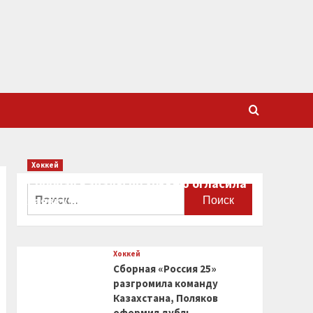
Хоккей
Сборная Канады по хоккею огласила
Найти:
заявку на чемпионат мира
0
Хоккей
Сборная «Россия 25»
разгромила команду
Казахстана, Поляков
оформил дубль