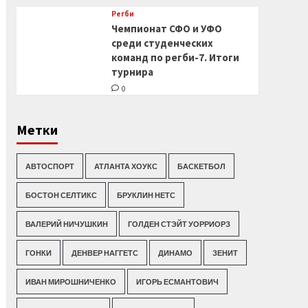
Регби
Чемпионат СФО и УФО
среди студенческих
команд по регби-7. Итоги
турнира
0
Метки
АВТОСПОРТ
АТЛАНТА ХОУКС
БАСКЕТБОЛ
БОСТОН СЕЛТИКС
БРУКЛИН НЕТС
ВАЛЕРИЙ НИЧУШКИН
ГОЛДЕН СТЭЙТ УОРРИОРЗ
ГОНКИ
ДЕНВЕР НАГГЕТС
ДИНАМО
ЗЕНИТ
ИВАН МИРОШНИЧЕНКО
ИГОРЬ ЕСМАНТОВИЧ