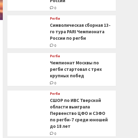
России
0
Регби
Символическая сборная 13-
го тура PARI Чемпионата
России по регби
0
Регби
Чемпионат Москвы по
регби стартовал с трех
крупных побед
0
Регби
СШОР по ИВС Тверской
области выиграла
Первенство ЦФО и СЗФО
по регби-7 среди юношей
до 18 лет
0