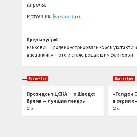
апреля.
Источник:
livesport.ru
Навигация
Предыдущий
Райкович: Продемонстрировали хорошую тактич
записи
дисциплину — это и стало решающим фактором
Баскетбол
Баскетбол
Президент ЦСКА — о Шведе:
«Голден С
Время — лучший лекарь
в серии с
0
0