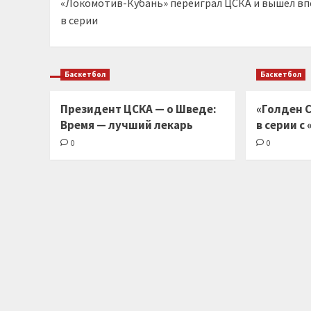
«Локомотив-Кубань» переиграл ЦСКА и вышел вп
записи
в серии
Баскетбол
Баскетбол
Президент ЦСКА — о Шведе:
«Голден С
Время — лучший лекарь
в серии с
0
0