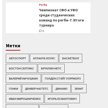
Регби
Чемпионат СФО и УФО
среди студенческих
команд по регби-7. Итоги
турнира
0
Метки
АВТОСПОРТ
АТЛАНТА ХОУКС
БАСКЕТБОЛ
БОСТОН СЕЛТИКС
БРУКЛИН НЕТС
ВАЛЕРИЙ НИЧУШКИН
ГОЛДЕН СТЭЙТ УОРРИОРЗ
ГОНКИ
ДЕНВЕР НАГГЕТС
ДИНАМО
ЗЕНИТ
ИВАН МИРОШНИЧЕНКО
ИГОРЬ ЕСМАНТОВИЧ