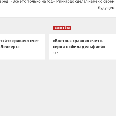
еред
«Все это только на год». Риккардо сделал намек о своем
будущем
Баскетбол
тэйт» сравнял счет
«Бостон» сравнял счет в
 «Лейкерс»
серии с «Филадельфией»
0