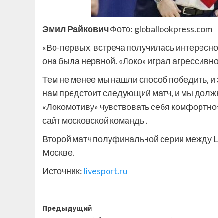
Эмил Райкович
Фото: globallookpress.com
«Во-первых, встреча получилась интересной
она была нервной. «Локо» играл агрессивно
Тем не менее мы нашли способ победить, и э
нам предстоит следующий матч, и мы должн
«Локомотиву» чувствовать себя комфортно
сайт московской команды.
Второй матч полуфинальной серии между Ц
Москве.
Источник:
livesport.ru
Навигация
Предыдущий