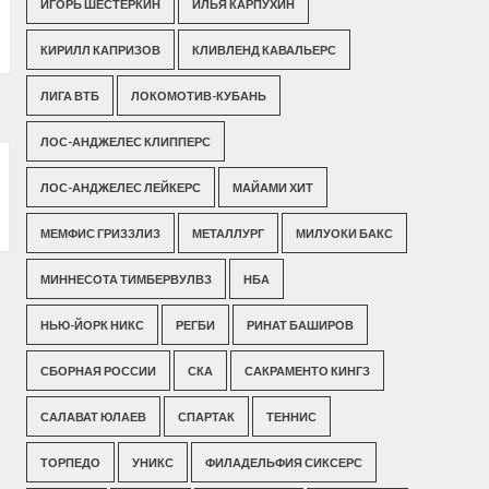
ИГОРЬ ШЕСТЕРКИН
ИЛЬЯ КАРПУХИН
КИРИЛЛ КАПРИЗОВ
КЛИВЛЕНД КАВАЛЬЕРС
ЛИГА ВТБ
ЛОКОМОТИВ-КУБАНЬ
ЛОС-АНДЖЕЛЕС КЛИППЕРС
ЛОС-АНДЖЕЛЕС ЛЕЙКЕРС
МАЙАМИ ХИТ
МЕМФИС ГРИЗЗЛИЗ
МЕТАЛЛУРГ
МИЛУОКИ БАКС
МИННЕСОТА ТИМБЕРВУЛВЗ
НБА
НЬЮ-ЙОРК НИКС
РЕГБИ
РИНАТ БАШИРОВ
СБОРНАЯ РОССИИ
СКА
САКРАМЕНТО КИНГЗ
САЛАВАТ ЮЛАЕВ
СПАРТАК
ТЕННИС
ТОРПЕДО
УНИКС
ФИЛАДЕЛЬФИЯ СИКСЕРС