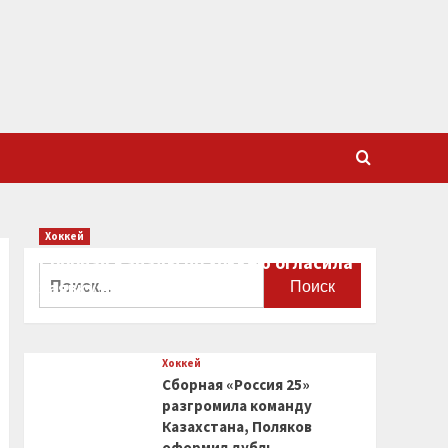
Хоккей
Сборная Канады по хоккею огласила
Найти:
заявку на чемпионат мира
0
Хоккей
Сборная «Россия 25»
разгромила команду
Казахстана, Поляков
оформил дубль