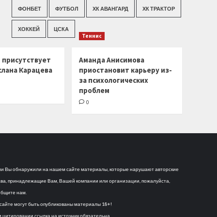
ФОНБЕТ
ФУТБОЛ
ХК АВАНГАРД
ХК ТРАКТОР
ХОККЕЙ
ЦСКА
Теннис
г присутствует
Аманда Анисимова
слана Карацева
приостановит карьеру из-
за психологических
проблем
0
и Вы обнаружили на нашем сайте материалы, которые нарушают авторские
ва, принадлежащие Вам, Вашей компании или организации, пожалуйста,
бщите нам.
сайте могут быть опубликованы материалы 18+!
 цитировании ссылка на источник обязательна.