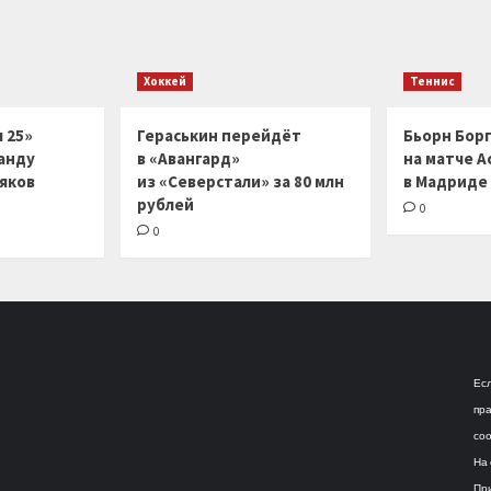
Хоккей
Теннис
 25»
Гераськин перейдёт
Бьорн Бор
анду
в «Авангард»
на матче А
ляков
из «Северстали» за 80 млн
в Мадриде
рублей
0
0
Есл
пра
соо
На 
При