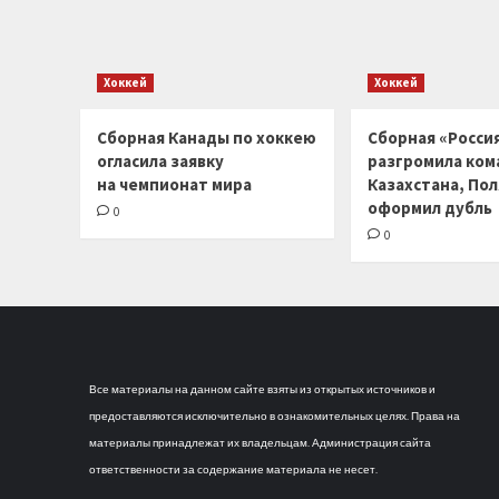
Хоккей
Хоккей
Сборная Канады по хоккею
Сборная «Россия
огласила заявку
разгромила ком
на чемпионат мира
Казахстана, По
оформил дубль
0
0
Все материалы на данном сайте взяты из открытых источников и
предоставляются исключительно в ознакомительных целях. Права на
материалы принадлежат их владельцам. Администрация сайта
ответственности за содержание материала не несет.