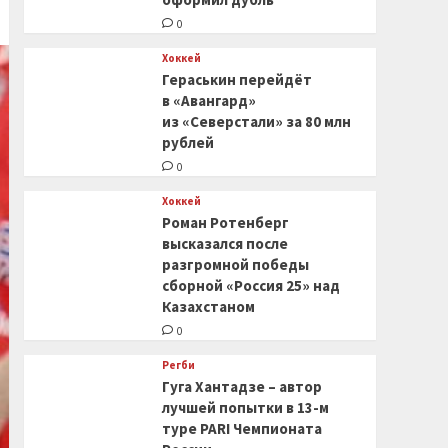
0
Хоккей
Гераськин перейдёт
в «Авангард»
из «Северстали» за 80 млн
рублей
0
Хоккей
Роман Ротенберг
высказался после
разгромной победы
сборной «Россия 25» над
Казахстаном
0
Регби
Гуга Хантадзе – автор
лучшей попытки в 13-м
туре PARI Чемпионата