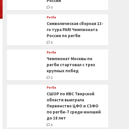
России
0
Регби
Символическая сборная 13-
го тура PARI Чемпионата
России по регби
0
Регби
Чемпионат Москвы по
регби стартовал с трех
крупных побед
0
Регби
СШОР по ИВС Тверской
области выиграла
Первенство ЦФО и СЗФО
по регби-7 среди юношей
до 18 лет
0