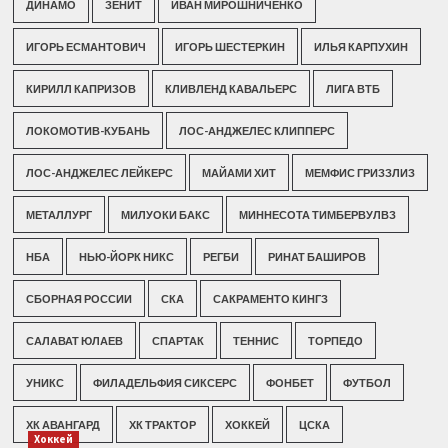
ДИНАМО
ЗЕНИТ
ИВАН МИРОШНИЧЕНКО
ИГОРЬ ЕСМАНТОВИЧ
ИГОРЬ ШЕСТЕРКИН
ИЛЬЯ КАРПУХИН
КИРИЛЛ КАПРИЗОВ
КЛИВЛЕНД КАВАЛЬЕРС
ЛИГА ВТБ
ЛОКОМОТИВ-КУБАНЬ
ЛОС-АНДЖЕЛЕС КЛИППЕРС
ЛОС-АНДЖЕЛЕС ЛЕЙКЕРС
МАЙАМИ ХИТ
МЕМФИС ГРИЗЗЛИЗ
МЕТАЛЛУРГ
МИЛУОКИ БАКС
МИННЕСОТА ТИМБЕРВУЛВЗ
НБА
НЬЮ-ЙОРК НИКС
РЕГБИ
РИНАТ БАШИРОВ
СБОРНАЯ РОССИИ
СКА
САКРАМЕНТО КИНГЗ
САЛАВАТ ЮЛАЕВ
СПАРТАК
ТЕННИС
ТОРПЕДО
УНИКС
ФИЛАДЕЛЬФИЯ СИКСЕРС
ФОНБЕТ
ФУТБОЛ
ХК АВАНГАРД
ХК ТРАКТОР
ХОККЕЙ
ЦСКА
Хоккей