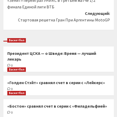
«Зенит» переиграл УНИКС в третьем матче 1/2
записи
финала Единой лиги ВТБ
Следующий:
Стартовая решетка Гран При Аргентины MotoGP
Баскетбол
Президент ЦСКА — о Шведе: Время — лучший
лекарь
0
Баскетбол
«Голден Стэйт» сравнял счет в серии с «Лейкерс»
0
Баскетбол
«Бостон» сравнял счет в серии с «Филадельфией»
0