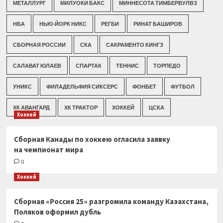
МЕТАЛЛУРГ
МИЛУОКИ БАКС
МИННЕСОТА ТИМБЕРВУЛВЗ
НБА
НЬЮ-ЙОРК НИКС
РЕГБИ
РИНАТ БАШИРОВ
СБОРНАЯ РОССИИ
СКА
САКРАМЕНТО КИНГЗ
САЛАВАТ ЮЛАЕВ
СПАРТАК
ТЕННИС
ТОРПЕДО
УНИКС
ФИЛАДЕЛЬФИЯ СИКСЕРС
ФОНБЕТ
ФУТБОЛ
ХК АВАНГАРД
ХК ТРАКТОР
ХОККЕЙ
ЦСКА
Хоккей
Сборная Канады по хоккею огласила заявку
на чемпионат мира
0
Хоккей
Сборная «Россия 25» разгромила команду Казахстана,
Поляков оформил дубль