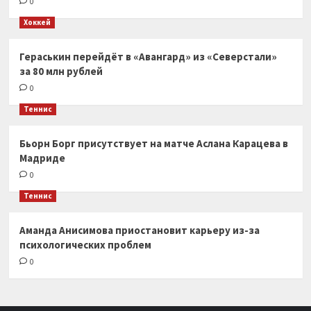
0
Хоккей
Гераськин перейдёт в «Авангард» из «Северстали»
за 80 млн рублей
0
Теннис
Бьорн Борг присутствует на матче Аслана Карацева в
Мадриде
0
Теннис
Аманда Анисимова приостановит карьеру из-за
психологических проблем
0