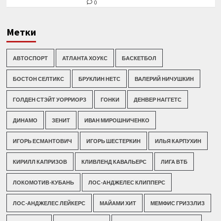
0
Метки
АВТОСПОРТ
АТЛАНТА ХОУКС
БАСКЕТБОЛ
БОСТОН СЕЛТИКС
БРУКЛИН НЕТС
ВАЛЕРИЙ НИЧУШКИН
ГОЛДЕН СТЭЙТ УОРРИОРЗ
ГОНКИ
ДЕНВЕР НАГГЕТС
ДИНАМО
ЗЕНИТ
ИВАН МИРОШНИЧЕНКО
ИГОРЬ ЕСМАНТОВИЧ
ИГОРЬ ШЕСТЕРКИН
ИЛЬЯ КАРПУХИН
КИРИЛЛ КАПРИЗОВ
КЛИВЛЕНД КАВАЛЬЕРС
ЛИГА ВТБ
ЛОКОМОТИВ-КУБАНЬ
ЛОС-АНДЖЕЛЕС КЛИППЕРС
ЛОС-АНДЖЕЛЕС ЛЕЙКЕРС
МАЙАМИ ХИТ
МЕМФИС ГРИЗЗЛИЗ