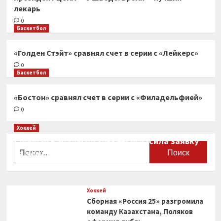
лекарь
0
Баскетбол
«Голден Стэйт» сравнял счет в серии с «Лейкерс»
0
Баскетбол
«Бостон» сравнял счет в серии с «Филадельфией»
0
Хоккей
Сборная Канады по хоккею огласила заявку
Найти:
на чемпионат мира
0
Хоккей
Сборная «Россия 25» разгромила
команду Казахстана, Поляков