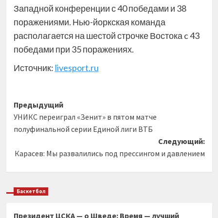
Западной конференции с 40 победами и 38
поражениями. Нью-йоркская команда
располагается на шестой строчке Востока c 43
победами при 35 поражениях.
Источник:
livesport.ru
Навигация
Предыдущий
УНИКС переиграл «Зенит» в пятом матче
записи
полуфинальной серии Единой лиги ВТБ
Следующий:
Карасев: Мы развалились под прессингом и давлением
Баскетбол
Президент ЦСКА — о Шведе: Время — лучший