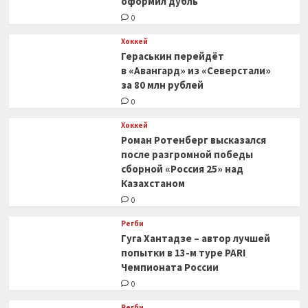
оформил дубль
0
Хоккей
Гераськин перейдёт
в «Авангард» из «Северстали»
за 80 млн рублей
0
Хоккей
Роман Ротенберг высказался
после разгромной победы
сборной «Россия 25» над
Казахстаном
0
Регби
Гуга Хантадзе – автор лучшей
попытки в 13-м туре PARI
Чемпионата России
0
Регби