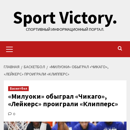
Перейти
Sport Victory.
к
содержимому
СПОРТИВНЫЙ ИНФОРМАЦИОННЫЙ ПОРТАЛ.
Основное
меню
ГЛАВНАЯ
БАСКЕТБОЛ
«МИЛУОКИ» ОБЫГРАЛ «ЧИКАГО»,
«ЛЕЙКЕРС» ПРОИГРАЛИ «КЛИППЕРС»
Баскетбол
«Милуоки» обыграл «Чикаго»,
«Лейкерс» проиграли «Клипперс»
0