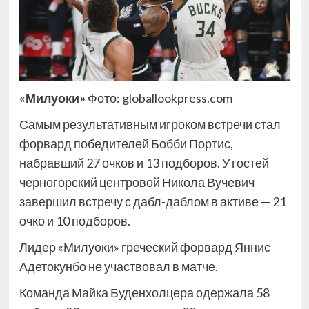
«Милуоки»
Фото: globallookpress.com
Самым результативным игроком встречи стал
форвард победителей Бобби Портис,
набравший 27 очков и 13 подборов. У гостей
черногорский центровой Никола Вучевич
завершил встречу с дабл-даблом в активе — 21
очко и 10 подборов.
Лидер «Милуоки» греческий форвард Яннис
Адетокунбо не участвовал в матче.
Команда Майка Буденхолцера одержала 58