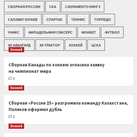
СБОРНАЯ РОССИИ
СКА
САКРАМЕНТО КИНГЗ
САЛАВАТ ЮЛАЕВ
СПАРТАК
ТЕННИС
ТОРПЕДО
УНИКС
ФИЛАДЕЛЬФИЯ СИКСЕРС
ФОНБЕТ
ФУТБОЛ
ХК АВАНГАРД
ХК ТРАКТОР
ХОККЕЙ
ЦСКА
Хоккей
Сборная Канады по хоккею огласила заявку
на чемпионат мира
0
Хоккей
Сборная «Россия 25» разгромила команду Казахстана,
Поляков оформил дубль
0
Хоккей