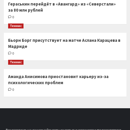
Гераськин перейдёт в «Авангард» из «Северстали»
за 80 млн рублей
0
Теннис
Бьорн Борг присутствует на матче Аслана Карацева в
Мадриде
0
Теннис
Аманда Анисимова приостановит карьеру из-за
психологических проблем
0
Все материалы на данном сайте взяты из открытых источников и предоставляются