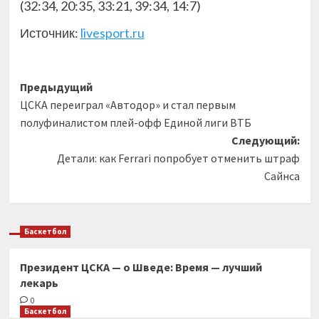
(32:34, 20:35, 33:21, 39:34, 14:7)
Источник:
livesport.ru
Навигация
Предыдущий
ЦСКА переиграл «Автодор» и стал первым
записи
полуфиналистом плей-офф Единой лиги ВТБ
Следующий:
Детали: как Ferrari попробует отменить штраф
Сайнса
Баскетбол
Президент ЦСКА — о Шведе: Время — лучший
лекарь
0
Баскетбол