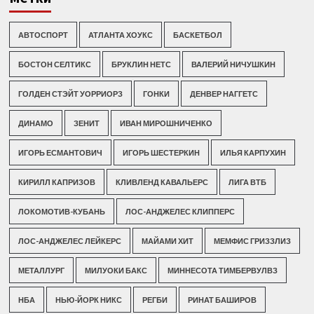
АВТОСПОРТ
АТЛАНТА ХОУКС
БАСКЕТБОЛ
БОСТОН СЕЛТИКС
БРУКЛИН НЕТС
ВАЛЕРИЙ НИЧУШКИН
ГОЛДЕН СТЭЙТ УОРРИОРЗ
ГОНКИ
ДЕНВЕР НАГГЕТС
ДИНАМО
ЗЕНИТ
ИВАН МИРОШНИЧЕНКО
ИГОРЬ ЕСМАНТОВИЧ
ИГОРЬ ШЕСТЕРКИН
ИЛЬЯ КАРПУХИН
КИРИЛЛ КАПРИЗОВ
КЛИВЛЕНД КАВАЛЬЕРС
ЛИГА ВТБ
ЛОКОМОТИВ-КУБАНЬ
ЛОС-АНДЖЕЛЕС КЛИППЕРС
ЛОС-АНДЖЕЛЕС ЛЕЙКЕРС
МАЙАМИ ХИТ
МЕМФИС ГРИЗЗЛИЗ
МЕТАЛЛУРГ
МИЛУОКИ БАКС
МИННЕСОТА ТИМБЕРВУЛВЗ
НБА
НЬЮ-ЙОРК НИКС
РЕГБИ
РИНАТ БАШИРОВ