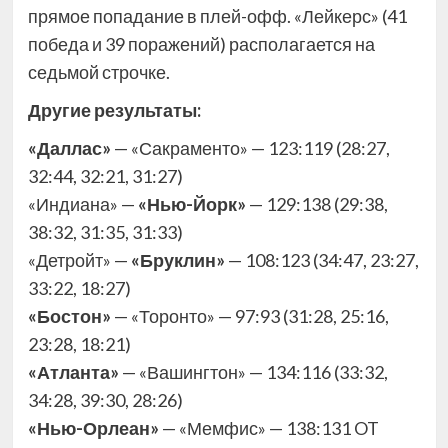
прямое попадание в плей-офф. «Лейкерс» (41
победа и 39 поражений) располагается на
седьмой строчке.
Другие результаты:
«Даллас»
— «Сакраменто» — 123:119 (28:27,
32:44, 32:21, 31:27)
«Индиана» —
«Нью-Йорк»
— 129:138 (29:38,
38:32, 31:35, 31:33)
«Детройт» —
«Бруклин»
— 108:123 (34:47, 23:27,
33:22, 18:27)
«Бостон»
— «Торонто» — 97:93 (31:28, 25:16,
23:28, 18:21)
«Атланта»
— «Вашингтон» — 134:116 (33:32,
34:28, 39:30, 28:26)
«Нью-Орлеан»
— «Мемфис» — 138:131 OT