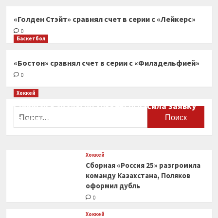
«Голден Стэйт» сравнял счет в серии с «Лейкерс»
0
Баскетбол
«Бостон» сравнял счет в серии с «Филадельфией»
0
Хоккей
Сборная Канады по хоккею огласила заявку
Найти:
на чемпионат мира
0
Хоккей
Сборная «Россия 25» разгромила
команду Казахстана, Поляков
оформил дубль
0
Хоккей