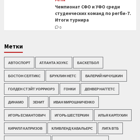
Регби
Чемпионат СФО и УФО среди
студенческих команд по регби-7.
Итоги турнира
0
Метки
АВТОСПОРТ
АТЛАНТА ХОУКС
БАСКЕТБОЛ
БОСТОН СЕЛТИКС
БРУКЛИН НЕТС
ВАЛЕРИЙ НИЧУШКИН
ГОЛДЕН СТЭЙТ УОРРИОРЗ
ГОНКИ
ДЕНВЕР НАГГЕТС
ДИНАМО
ЗЕНИТ
ИВАН МИРОШНИЧЕНКО
ИГОРЬ ЕСМАНТОВИЧ
ИГОРЬ ШЕСТЕРКИН
ИЛЬЯ КАРПУХИН
КИРИЛЛ КАПРИЗОВ
КЛИВЛЕНД КАВАЛЬЕРС
ЛИГА ВТБ