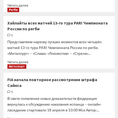
Прочитать
Читать далее
больше
Регби
о
Хайлайты
Хайлайты всех матчей 13-го тура PARI Чемпионата
3-
России по регби
го
тура
0
Чемпионата
Представляем нарезку лучших моментов всех четырёх
ФРЛ
матчей 13-го тура PARI Чемпионата России по регби.
по
«Металлург» – «Слава» «Локомотив» – «Стрела»...
регби-7
среди
Прочитать
Читать далее
женских
больше
Автоспорт
команд
о
Хайлайты
FIA начала повторное рассмотрение штрафа
всех
Сайнса
матчей
13-
0
го
В свете появления новых доказательств федерация
тура
вернулась к обсуждению наказания испанца – онлайн-
PARI
ласедание стартовало 18 апреля в 10:00 Мск Автор:...
Чемпионата
России
Прочитать