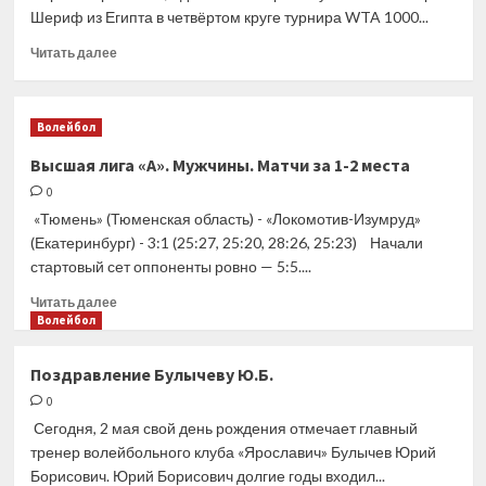
1/8
Шериф из Египта в четвёртом круге турнира WTA 1000...
финала
«Мастерса»
Прочитать
Читать далее
в
больше
Испании
о
Арина
Волейбол
Соболенко
отыграла
Высшая лига «А». Мужчины. Матчи за 1-2 места
сет
0
и
брейк
«Тюмень» (Тюменская область) - «Локомотив-Изумруд»
в
(Екатеринбург) - 3:1 (25:27, 25:20, 28:26, 25:23) Начали
четвёртом
стартовый сет оппоненты ровно — 5:5....
раунде
турнира
Прочитать
Читать далее
WTA
больше
Волейбол
1000
о
в
Высшая
Поздравление Булычеву Ю.Б.
Мадриде
лига
0
«А».
Мужчины.
Сегодня, 2 мая свой день рождения отмечает главный
Матчи
тренер волейбольного клуба «Ярославич» Булычев Юрий
за
Борисович. Юрий Борисович долгие годы входил...
1-