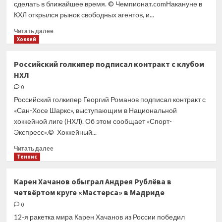
сделать в ближайшее время. © Чемпионат.comНакануне в
перешел
КХЛ открылся рынок свободных агентов, и...
в «Спартак»
Прочитать
Читать далее
больше
Хоккей
о
Российские
Российский голкипер подписал контракт с клубом
хоккеисты
НХЛ
из КХЛ
подписывают
0
контракты
Российский голкипер Георгий Романов подписал контракт с
в НХЛ,
«Сан-Хосе Шаркс», выступающим в Национальной
кто
хоккейной лиге (НХЛ). Об этом сообщает «Спорт-
именно
Экспресс».© Хоккейный...
уезжает,
все
Прочитать
Читать далее
новости,
больше
Теннис
2 мая
о
2023
Российский
Карен Хачанов обыграл Андрея Рублёва в
года
голкипер
четвёртом круге «Мастерса» в Мадриде
подписал
контракт
0
с клубом
12-я ракетка мира Карен Хачанов из России победил