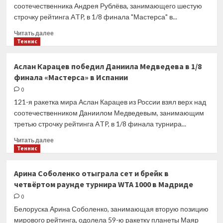
НХЛ
соотечественника Андрея Рублёва, занимающего шестую
строчку рейтинга ATP, в 1/8 финала "Мастерса" в...
Прочитать
Читать далее
больше
Теннис
о
Карен
Аслан Карацев победил Даниила Медведева в 1/8
Хачанов
финала «Мастерса» в Испании
обыграл
Андрея
0
Рублёва
121-я ракетка мира Аслан Карацев из России взял верх над
в
соотечественником Даниилом Медведевым, занимающим
четвёртом
третью строчку рейтинга ATP, в 1/8 финала турнира...
круге
«Мастерса»
Прочитать
Читать далее
в
больше
Теннис
Мадриде
о
Аслан
Арина Соболенко отыграла сет и брейк в
Карацев
четвёртом раунде турнира WTA 1000 в Мадриде
победил
Даниила
0
Медведева
Белоруска Арина Соболенко, занимающая вторую позицию
в
мирового рейтинга, одолела 59-ю ракетку планеты Маяр