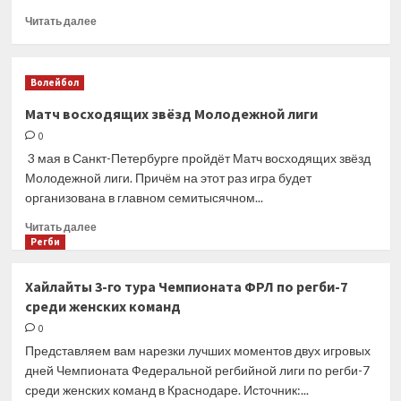
2
Прочитать
Читать далее
места
больше
о
Поздравление
Волейбол
Булычеву
Ю.Б.
Матч восходящих звёзд Молодежной лиги
0
3 мая в Санкт-Петербурге пройдёт Матч восходящих звёзд
Молодежной лиги. Причём на этот раз игра будет
организована в главном семитысячном...
Прочитать
Читать далее
больше
Регби
о
Матч
Хайлайты 3-го тура Чемпионата ФРЛ по регби-7
восходящих
среди женских команд
звёзд
Молодежной
0
лиги
Представляем вам нарезки лучших моментов двух игровых
дней Чемпионата Федеральной регбийной лиги по регби-7
среди женских команд в Краснодаре. Источник:...