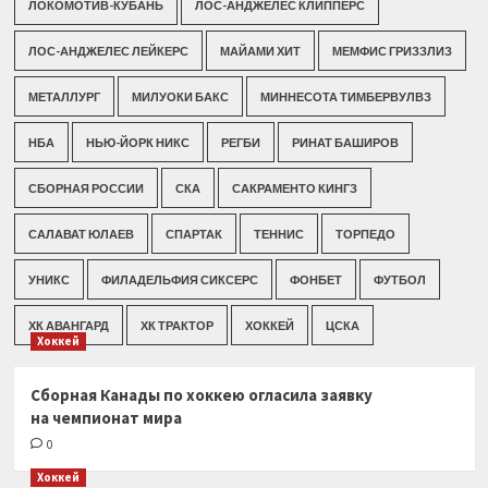
ЛОКОМОТИВ-КУБАНЬ
ЛОС-АНДЖЕЛЕС КЛИППЕРС
ЛОС-АНДЖЕЛЕС ЛЕЙКЕРС
МАЙАМИ ХИТ
МЕМФИС ГРИЗЗЛИЗ
МЕТАЛЛУРГ
МИЛУОКИ БАКС
МИННЕСОТА ТИМБЕРВУЛВЗ
НБА
НЬЮ-ЙОРК НИКС
РЕГБИ
РИНАТ БАШИРОВ
СБОРНАЯ РОССИИ
СКА
САКРАМЕНТО КИНГЗ
САЛАВАТ ЮЛАЕВ
СПАРТАК
ТЕННИС
ТОРПЕДО
УНИКС
ФИЛАДЕЛЬФИЯ СИКСЕРС
ФОНБЕТ
ФУТБОЛ
ХК АВАНГАРД
ХК ТРАКТОР
ХОККЕЙ
ЦСКА
Хоккей
Сборная Канады по хоккею огласила заявку
на чемпионат мира
0
Хоккей