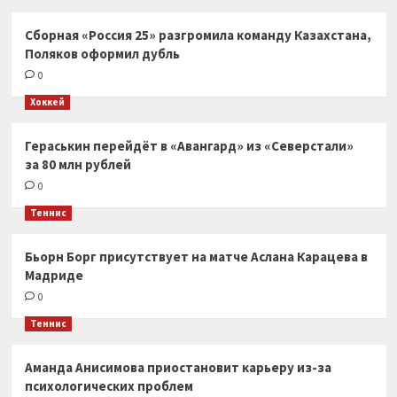
Сборная «Россия 25» разгромила команду Казахстана,
Поляков оформил дубль
0
Хоккей
Гераськин перейдёт в «Авангард» из «Северстали»
за 80 млн рублей
0
Теннис
Бьорн Борг присутствует на матче Аслана Карацева в
Мадриде
0
Теннис
Аманда Анисимова приостановит карьеру из-за
психологических проблем