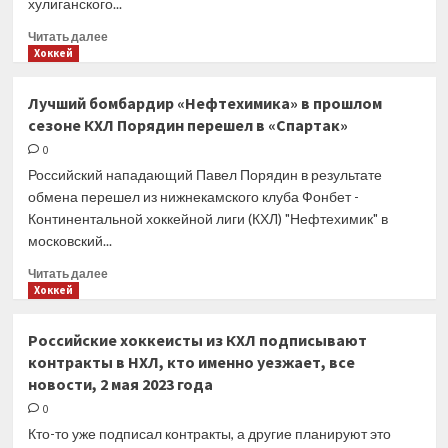
хулиганского...
Прочитать
Читать далее
больше
Хоккей
о
На
Лучший бомбардир «Нефтехимика» в прошлом
баскетболиста
сезоне КХЛ Порядин перешел в «Спартак»
ЦСКА
Шведа
0
совершено
Российский нападающий Павел Порядин в результате
нападение
обмена перешел из нижнекамского клуба Фонбет -
Континентальной хоккейной лиги (КХЛ) "Нефтехимик" в
московский...
Прочитать
Читать далее
больше
Хоккей
о
Лучший
Российские хоккеисты из КХЛ подписывают
бомбардир
контракты в НХЛ, кто именно уезжает, все
«Нефтехимика»
новости, 2 мая 2023 года
в прошлом
сезоне
0
КХЛ
Кто-то уже подписал контракты, а другие планируют это
Порядин