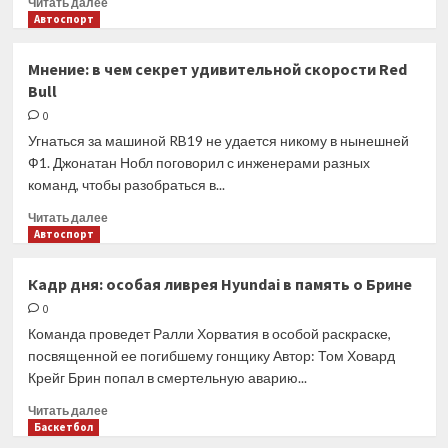
Читать далее
по
больше
Автоспорт
регби
о
FIA
Мнение: в чем секрет удивительной скорости Red
начала
Bull
повторное
рассмотрение
0
штрафа
Угнаться за машиной RB19 не удается никому в нынешней
Сайнса
Ф1. Джонатан Нобл поговорил с инженерами разных
команд, чтобы разобраться в...
Прочитать
Читать далее
больше
Автоспорт
о
Мнение:
Кадр дня: особая ливрея Hyundai в память о Брине
в
0
чем
секрет
Команда проведет Ралли Хорватия в особой раскраске,
удивительной
посвященной ее погибшему гонщику Автор: Том Ховард
скорости
Крейг Брин попал в смертельную аварию...
Red
Bull
Прочитать
Читать далее
больше
Баскетбол
о