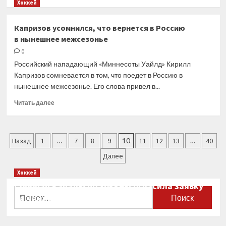
больше
Хоккей
с
о
«Бостоном»
Бывший
Капризов усомнился, что вернется в Россию
форвард
в нынешнее межсезонье
«Авангарда»
подписал
0
контракт
Российский нападающий «Миннесоты Уайлд» Кирилл
с «Вашингтон»
Капризов сомневается в том, что поедет в Россию в
нынешнее межсезонье. Его слова привел в...
Прочитать
Читать далее
больше
о
Капризов
Пагинация
усомнился,
Назад
1
…
7
8
9
10
11
12
13
…
40
что
записей
Далее
вернется
в Россию
Хоккей
в нынешнее
Сборная Канады по хоккею огласила заявку
межсезонье
Найти:
на чемпионат мира
0