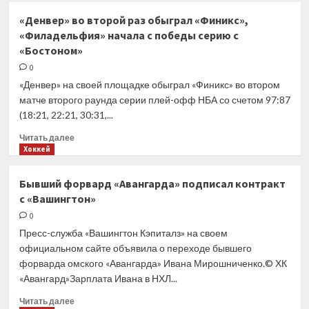
Кадр
«Денвер» во второй раз обыграл «Финикс»,
дня:
«Филадельфия» начала с победы серию с
особая
«Бостоном»
ливрея
Hyundai
0
в
«Денвер» на своей площадке обыграл «Финикс» во втором
память
матче второго раунда серии плей-офф НБА со счетом 97:87
о
(18:21, 22:21, 30:31,...
Брине
Прочитать
Читать далее
больше
Хоккей
о
«Денвер»
Бывший форвард «Авангарда» подписал контракт
во
с «Вашингтон»
второй
раз
0
обыграл
Пресс-служба «Вашингтон Кэпиталз» на своем
«Финикс»,
официальном сайте объявила о переходе бывшего
«Филадельфия»
форварда омского «Авангарда» Ивана Мирошниченко.© ХК
начала
«Авангард»Зарплата Ивана в НХЛ...
с
победы
Прочитать
Читать далее
серию