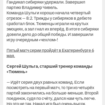
Гандикап сибиряки удержали. Завершил
партию Владимир Чивель.
Команда Шульги хорошо начала четвертый
отрезок — 8:2. Трижды у сибиряков в дебюте
сработал блок. Тюменцы играли на крутых
эмоциях, а зал гнал их вперёд. В итоге сибиряки
довели дело до общей победы. И завершили
игру очередным «чехлом»!
Пятый матч серии пройдёт в Екатеринбурге 6
мая.
Сергей Шульга, старший тренер команды
«Тюмень»
— Идёт серия двух равных команд. Если
посмотреть на первый матч, то три из четырёх
партий закончились на больше-меньше. Второй
поединок, судя по счёту, дался нам чуть легче.
Но это не так. Накал игр был очень высок.