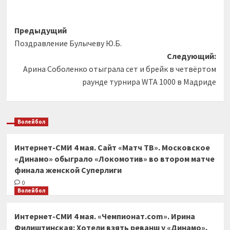
Навигация
Предыдущий
Поздравление Булычеву Ю.Б.
записи
Следующий:
Арина Соболенко отыграла сет и брейк в четвёртом
раунде турнира WTA 1000 в Мадриде
Волейбол
Интернет-СМИ 4 мая. Сайт «Матч ТВ». Московское
«Динамо» обыграло «Локомотив» во втором матче
финала женской Суперлиги
0
Волейбол
Интернет-СМИ 4 мая. «Чемпионат.com». Ирина
Филиштинская: Хотели взять реванш у «Динамо»,