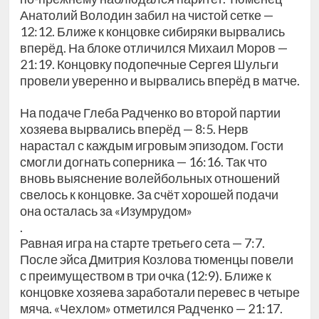
Анатолий Володин забил на чистой сетке —
12:12. Ближе к концовке сибиряки вырвались
вперёд. На блоке отличился Михаил Моров —
21:19. Концовку подопечные Сергея Шульги
провели уверенно и вырвались вперёд в матче.
На подаче Глеба Радченко во второй партии
хозяева вырвались вперёд — 8:5. Нерв
нарастал с каждым игровым эпизодом. Гости
смогли догнать соперника — 16:16. Так что
вновь выяснение волейбольных отношений
свелось к концовке. За счёт хорошей подачи
она осталась за «Изумрудом»
.
Равная игра на старте третьего сета — 7:7.
После эйса Дмитрия Козлова тюменцы повели
с преимуществом в три очка (12:9). Ближе к
концовке хозяева заработали перевес в четыре
мяча. «Чехлом» отметился Радченко — 21:17.