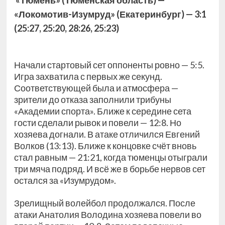
«Тюмень» (Тюменская область) —
«Локомотив-Изумруд» (Екатеринбург) — 3:1
(25:27, 25:20, 28:26, 25:23)
Начали стартовый сет оппоненты ровно — 5:5.
Игра захватила с первых же секунд.
Соответствующей была и атмосфера —
зрители до отказа заполнили трибуны
«Академии
спорта». Ближе к середине сета
гости сделали рывок и повели — 12:8. Но
хозяева догнали. В атаке отличился Евгений
Волков (13:13). Ближе к концовке счёт вновь
стал равным — 21:21, когда тюменцы отыграли
три мяча подряд. И всё же в борьбе нервов сет
остался за «Изумрудом».
Зрелищный волейбол продолжался. После
атаки Анатолия Володина хозяева повели во