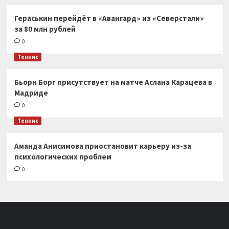
Гераськин перейдёт в «Авангард» из «Северстали»
за 80 млн рублей
0
Теннис
Бьорн Борг присутствует на матче Аслана Карацева в
Мадриде
0
Теннис
Аманда Анисимова приостановит карьеру из-за
психологических проблем
0