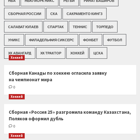
НБА
НЬЮ-ЙОРК НИКС
РЕГБИ
РИНАТ БАШИРОВ
СБОРНАЯ РОССИИ
СКА
САКРАМЕНТО КИНГЗ
САЛАВАТ ЮЛАЕВ
СПАРТАК
ТЕННИС
ТОРПЕДО
УНИКС
ФИЛАДЕЛЬФИЯ СИКСЕРС
ФОНБЕТ
ФУТБОЛ
ХК АВАНГАРД
ХК ТРАКТОР
ХОККЕЙ
ЦСКА
Хоккей
Сборная Канады по хоккею огласила заявку
на чемпионат мира
0
Хоккей
Сборная «Россия 25» разгромила команду Казахстана,
Поляков оформил дубль
0
Хоккей