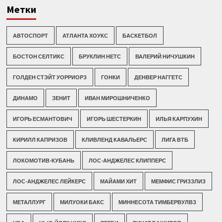
Метки
АВТОСПОРТ
АТЛАНТА ХОУКС
БАСКЕТБОЛ
БОСТОН СЕЛТИКС
БРУКЛИН НЕТС
ВАЛЕРИЙ НИЧУШКИН
ГОЛДЕН СТЭЙТ УОРРИОРЗ
ГОНКИ
ДЕНВЕР НАГГЕТС
ДИНАМО
ЗЕНИТ
ИВАН МИРОШНИЧЕНКО
ИГОРЬ ЕСМАНТОВИЧ
ИГОРЬ ШЕСТЕРКИН
ИЛЬЯ КАРПУХИН
КИРИЛЛ КАПРИЗОВ
КЛИВЛЕНД КАВАЛЬЕРС
ЛИГА ВТБ
ЛОКОМОТИВ-КУБАНЬ
ЛОС-АНДЖЕЛЕС КЛИППЕРС
ЛОС-АНДЖЕЛЕС ЛЕЙКЕРС
МАЙАМИ ХИТ
МЕМФИС ГРИЗЗЛИЗ
МЕТАЛЛУРГ
МИЛУОКИ БАКС
МИННЕСОТА ТИМБЕРВУЛВЗ