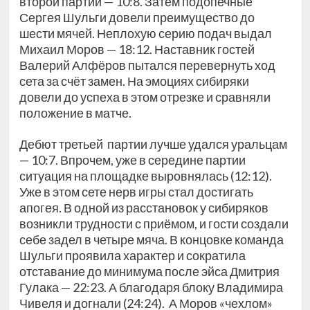
второй партии — 10:8. Затем подопечные
Сергея Шульги довели преимущество до
шести мячей. Неплохую серию подач выдал
Михаил Моров — 18:12. Наставник гостей
Валерий Алфёров пытался перевернуть ход
сета за счёт замен. На эмоциях сибиряки
довели до успеха в этом отрезке и сравняли
положение в матче.
Дебют третьей партии лучше удался уральцам
— 10:7. Впрочем, уже в середине партии
ситуация на площадке выровнялась (12:12).
Уже в этом сете нерв игры стал достигать
апогея. В одной из расстановок у сибиряков
возникли трудности с приёмом, и гости создали
себе задел в четыре мяча. В концовке команда
Шульги проявила характер и сократила
отставание до минимума после эйса Дмитрия
Гулака — 22:23. А благодаря блоку Владимира
Чивеля и догнали (24:24). А Моров «чехлом»