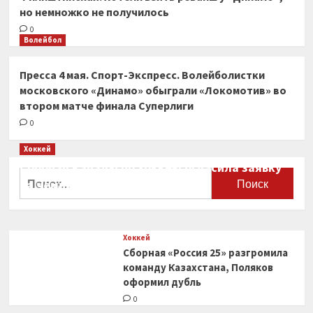
но немножко не получилось
0
Волейбол
Пресса 4 мая. Спорт-Экспресс. Волейболистки
московского «Динамо» обыграли «Локомотив» во
втором матче финала Суперлиги
0
Хоккей
Сборная Канады по хоккею огласила заявку
Найти:
на чемпионат мира
0
Хоккей
Сборная «Россия 25» разгромила
команду Казахстана, Поляков
оформил дубль
0