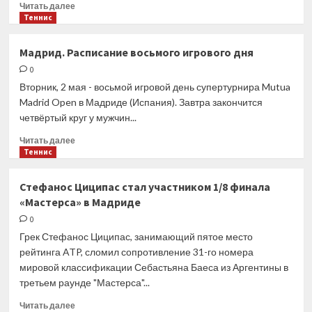
Прочитать
Читать далее
больше
Теннис
о
Павел
Мадрид. Расписание восьмого игрового дня
Карнаухов
0
прокомментировал
продление
Вторник, 2 мая - восьмой игровой день супертурнира Mutua
контракта
Madrid Open в Мадриде (Испания). Завтра закончится
с ЦСКА
четвёртый круг у мужчин...
Прочитать
Читать далее
больше
Теннис
о
Мадрид.
Стефанос Циципас стал участником 1/8 финала
Расписание
«Мастерса» в Мадриде
восьмого
игрового
0
дня
Грек Стефанос Циципас, занимающий пятое место
рейтинга ATP, сломил сопротивление 31-го номера
мировой классификации Себастьяна Баеса из Аргентины в
третьем раунде "Мастерса"...
Прочитать
Читать далее