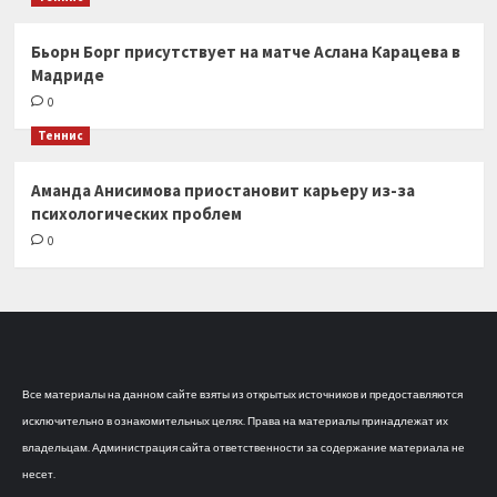
Бьорн Борг присутствует на матче Аслана Карацева в
Мадриде
0
Теннис
Аманда Анисимова приостановит карьеру из-за
психологических проблем
0
Все материалы на данном сайте взяты из открытых источников и предоставляются
исключительно в ознакомительных целях. Права на материалы принадлежат их
владельцам. Администрация сайта ответственности за содержание материала не
несет.