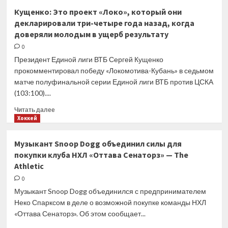
Райкович:
Кущенко: Это проект «Локо», который они
Как
декларировали три-четыре года назад, когда
профессионалы,
доверяли молодым в ущерб результату
мы
должны
0
были
Президент Единой лиги ВТБ Сергей Кущенко
справиться
прокомментировал победу «Локомотива-Кубань» в седьмом
с
матче полуфинальной серии Единой лиги ВТБ против ЦСКА
давлением,
(103:100)....
но
не
Прочитать
Читать далее
смогли
больше
Хоккей
о
Кущенко:
Музыкант Snoop Dogg объединил силы для
Это
покупки клуба НХЛ «Оттава Сенаторз» — The
проект
Athletic
«Локо»,
который
0
они
Музыкант Snoop Dogg объединился с предпринимателем
декларировали
Неко Спарксом в деле о возможной покупке команды НХЛ
три-
«Оттава Сенаторз». Об этом сообщает...
четыре
года