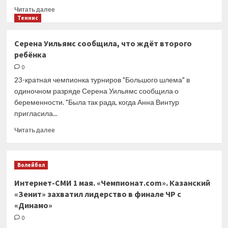
«Челленджера»
Прочитать
Читать далее
в
больше
Теннис
Южной
о
Корее
Екатерина
Серена Уильямс сообщила, что ждёт второго
Александрова
ребёнка
уступила
Иге
0
Свёнтек
23-кратная чемпионка турниров "Большого шлема" в
в
одиночном разряде Серена Уильямс сообщила о
1/8
беременности. "Была так рада, когда Анна Винтур
финала
пригласила...
соревнований
в
Прочитать
Читать далее
Мадриде
больше
о
Серена
Волейбол
Уильямс
сообщила,
Интернет-СМИ 1 мая. «Чемпионат.com». Казанский
что
«Зенит» захватил лидерство в финале ЧР с
ждёт
«Динамо»
второго
ребёнка
0