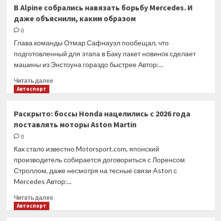
PARI
В Alpine собрались навязать борьбу Mercedes. И
в
Точный
даже объяснили, каким образом
финальной
удар.
серии
Итоги
0
чемпионата
13-
Глава команды Отмар Сафнауэл пообещал, что
России
го
подготовленный для этапа в Баку пакет новинок сделает
тура
машины из Энстоуна гораздо быстрее Автор:...
Прочитать
Читать далее
больше
Автоспорт
о
В
Раскрыто: боссы Honda нацелились с 2026 года
Alpine
поставлять моторы Aston Martin
собрались
навязать
0
борьбу
Как стало известно Motorsport.com, японский
Mercedes.
производитель собирается договориться с Лоренсом
И
Строллом, даже несмотря на тесные связи Aston с
даже
Mercedes Автор:...
объяснили,
каким
Прочитать
Читать далее
образом
больше
Автоспорт
о