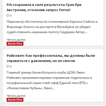
Раскрыто:
FIA сохранила в силе результаты Гран При
боссы
Австралии, отклонив запрос Ferrari
Honda
нацелились
0
с
Пересмотр обстоятельств столкновения Карлоса Сайнса и
2026
Фернандо Алонсо на рестарте в Мельбурне не убедил
года
судей отменить наказание пилоту Скудерии Автор:...
поставлять
моторы
Прочитать
Читать далее
Aston
больше
Баскетбол
Martin
о
FIA
Райкович: Как профессионалы, мы должны были
сохранила
справиться с давлением, но не смогли
в
силе
0
результаты
Главный тренер баскетбольного клуба ЦСКА Эмил
Гран
Райкович прокомментировал поражение подопечных в
При
полуфинальной серии плей-офф Единой лиги ВТБ с
Австралии,
«Локомотивом-Кубань». Эмил...
отклонив
запрос
Прочитать
Читать далее
Ferrari
больше
Баскетбол
о