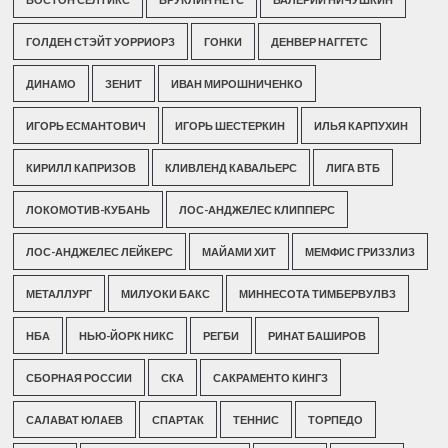
ГОЛДЕН СТЭЙТ УОРРИОРЗ
ГОНКИ
ДЕНВЕР НАГГЕТС
ДИНАМО
ЗЕНИТ
ИВАН МИРОШНИЧЕНКО
ИГОРЬ ЕСМАНТОВИЧ
ИГОРЬ ШЕСТЕРКИН
ИЛЬЯ КАРПУХИН
КИРИЛЛ КАПРИЗОВ
КЛИВЛЕНД КАВАЛЬЕРС
ЛИГА ВТБ
ЛОКОМОТИВ-КУБАНЬ
ЛОС-АНДЖЕЛЕС КЛИППЕРС
ЛОС-АНДЖЕЛЕС ЛЕЙКЕРС
МАЙАМИ ХИТ
МЕМФИС ГРИЗЗЛИЗ
МЕТАЛЛУРГ
МИЛУОКИ БАКС
МИННЕСОТА ТИМБЕРВУЛВЗ
НБА
НЬЮ-ЙОРК НИКС
РЕГБИ
РИНАТ БАШИРОВ
СБОРНАЯ РОССИИ
СКА
САКРАМЕНТО КИНГЗ
САЛАВАТ ЮЛАЕВ
СПАРТАК
ТЕННИС
ТОРПЕДО