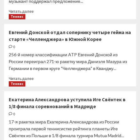
музыкант поддержал предложение...
Прочитать
Читать далее
больше
Теннис
о
Снуп
Евгений Донской отдал сопернику четыре гейма на
Догг
старте «Челленджера» в Южной Корее
намерен
купить
0
клуб
256-й номер классификации ATP Евгений Донской из
НХЛ
России переиграл 271-ю ракетку мира Даниэля Мазура из
«Оттава
Германии в первом круге "Челленджера" в Кванджу...
Сенаторз»
Прочитать
Читать далее
больше
Теннис
о
Евгений
Екатерина Александрова уступила Иге Свёнтек в
Донской
1/8 финала соревнований в Мадриде
отдал
сопернику
0
четыре
17-я ракетка мира Екатерина Александрова из России
гейма
проиграла первой теннисистке рейтинга планеты Иге
на
Свёнтек из Польши в 1/8 финала турнира Mutua Madrid...
старте