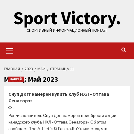
Перейти
Sport Victory.
к
содержимому
СПОРТИВНЫЙ ИНФОРМАЦИОННЫЙ ПОРТАЛ.
Основное
меню
ГЛАВНАЯ
2023
МАЙ
СТРАНИЦА 11
Месяц:
Май 2023
Хоккей
Снуп Догг намерен купить клуб НХЛ «Оттава
Сенаторз»
0
Рэп-исполнитель Снуп Догг намерен приобрести акции
канадского клуба НХЛ «Оттава Сенаторз». Об этом
сообщает The Athletic.© Газета.RuУточняется, что