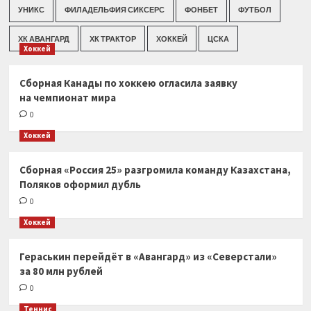
УНИКС
ФИЛАДЕЛЬФИЯ СИКСЕРС
ФОНБЕТ
ФУТБОЛ
ХК АВАНГАРД
ХК ТРАКТОР
ХОККЕЙ
ЦСКА
Хоккей
Сборная Канады по хоккею огласила заявку
на чемпионат мира
0
Хоккей
Сборная «Россия 25» разгромила команду Казахстана,
Поляков оформил дубль
0
Хоккей
Гераськин перейдёт в «Авангард» из «Северстали»
за 80 млн рублей
0
Теннис