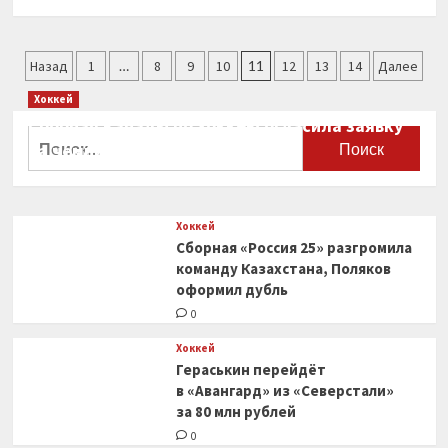
больше
о
Стефанос
Пагинация
Циципас
Назад
1
…
8
9
10
11
12
13
14
Далее
стал
записей
Хоккей
участником
1/8
Сборная Канады по хоккею огласила заявку
Найти:
финала
на чемпионат мира
«Мастерса»
0
в
Мадриде
Хоккей
Сборная «Россия 25» разгромила
команду Казахстана, Поляков
оформил дубль
0
Хоккей
Гераськин перейдёт
в «Авангард» из «Северстали»
за 80 млн рублей
0