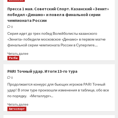
1
мая.
Пресса 1 мая. Советский Спорт. Казанский «Зенит»
Российская
победил «Динамо» и повел в финальной серии
Газета.
чемпионата России
«Зенит-
Казань»
0
повел
Серия идет до трех побед Волейболисты казанского
в
«Зенита» победили московское «Динамо» в первом матче
финальной
финальной серии чемпионата России в Суперлиге....
серии
мужской
Прочитать
Читать далее
Суперлиги
больше
Регби
с
о
московским
Пресса
PARI Точный удар. Итоги 13-го тура
«Динамо»
1
0
мая.
Советский
Продолжается конкурс для бьющих игроков PARI Точный
Спорт.
удар! В этом туре произошли изменения в таблице, обо все
Казанский
по порядку. «Металлург»...
«Зенит»
победил
Прочитать
Читать далее
«Динамо»
больше
Автоспорт
и
о
повел