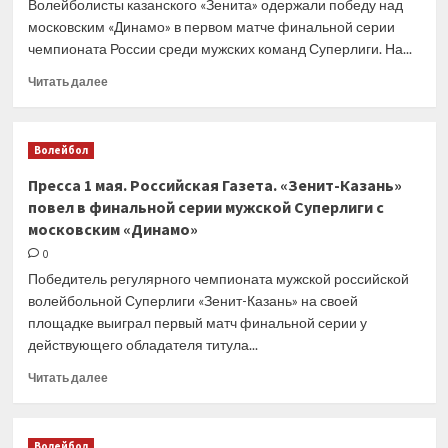
Волейболисты казанского «Зенита» одержали победу над
московским «Динамо» в первом матче финальной серии
чемпионата России среди мужских команд Суперлиги. На...
Прочитать
Читать далее
больше
о
Интернет-
Волейбол
СМИ
1
Пресса 1 мая. Российская Газета. «Зенит-Казань»
мая.
повел в финальной серии мужской Суперлиги с
«Чемпионат.com».
московским «Динамо»
Казанский
«Зенит»
0
захватил
Победитель регулярного чемпионата мужской российской
лидерство
волейбольной Суперлиги «Зенит-Казань» на своей
в
площадке выиграл первый матч финальной серии у
финале
действующего обладателя титула...
ЧР
с
Прочитать
Читать далее
«Динамо»
больше
о
Пресса
Волейбол