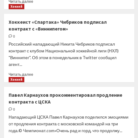
Прочитать
Читать далее
назад,
больше
Хоккей
когда
о
доверяли
Музыкант
Хоккеист «Спартака» Чибриков подписал
молодым
Snoop
в
контракт с «Виннипегом»
Dogg
ущерб
объединил
0
результату
силы
Российский нападающий Никита Чибриков подписал
для
контракт с клубом Национальной хоккейной лиги (НХЛ)
покупки
"Виннипег". Об этом в понедельник в Twitter сообщил
клуба
агент...
НХЛ
«Оттава
Прочитать
Читать далее
Сенаторз»
больше
Хоккей
— The
о
Athletic
Хоккеист
Павел Карнаухов прокомментировал продление
«Спартака»
контракта с ЦСКА
Чибриков
подписал
0
контракт
Нападающий ЦСКА Павел Карнаухов поделился эмоциями
с «Виннипегом»
от продления контракта с московской командой на три
года.© Чемпионат.com«Очень рад и горд, что продолжу...