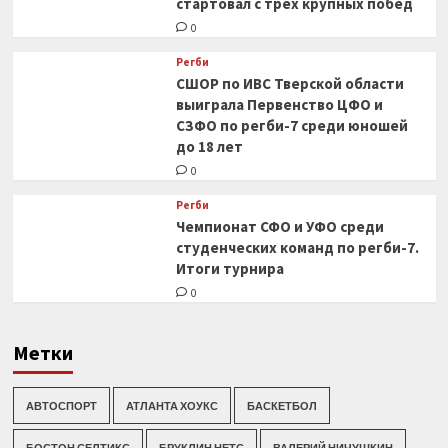
стартовал с трех крупных побед
0
Регби
СШОР по ИВС Тверской области
выиграла Первенство ЦФО и
СЗФО по регби-7 среди юношей
до 18 лет
0
Регби
Чемпионат СФО и УФО среди
студенческих команд по регби-7.
Итоги турнира
0
Метки
АВТОСПОРТ
АТЛАНТА ХОУКС
БАСКЕТБОЛ
БОСТОН СЕЛТИКС
БРУКЛИН НЕТС
ВАЛЕРИЙ НИЧУШКИН