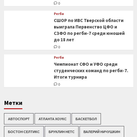
0
Регби
СШОР по ИВС Тверской области
выиграла Первенство ЦФО и
СЗФО по регби-7 среди юношей
до 18 лет
0
Регби
Чемпионат СФО и УФО среди
студенческих команд по регби-7.
Итоги турнира
0
Метки
АВТОСПОРТ
АТЛАНТА ХОУКС
БАСКЕТБОЛ
БОСТОН СЕЛТИКС
БРУКЛИН НЕТС
ВАЛЕРИЙ НИЧУШКИН