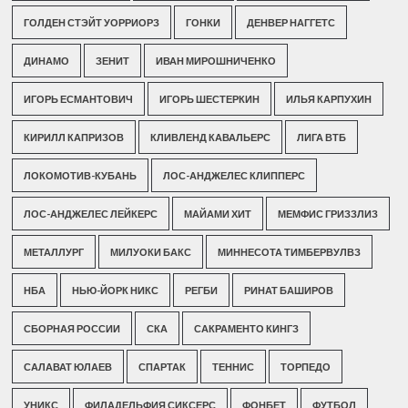
ГОЛДЕН СТЭЙТ УОРРИОРЗ
ГОНКИ
ДЕНВЕР НАГГЕТС
ДИНАМО
ЗЕНИТ
ИВАН МИРОШНИЧЕНКО
ИГОРЬ ЕСМАНТОВИЧ
ИГОРЬ ШЕСТЕРКИН
ИЛЬЯ КАРПУХИН
КИРИЛЛ КАПРИЗОВ
КЛИВЛЕНД КАВАЛЬЕРС
ЛИГА ВТБ
ЛОКОМОТИВ-КУБАНЬ
ЛОС-АНДЖЕЛЕС КЛИППЕРС
ЛОС-АНДЖЕЛЕС ЛЕЙКЕРС
МАЙАМИ ХИТ
МЕМФИС ГРИЗЗЛИЗ
МЕТАЛЛУРГ
МИЛУОКИ БАКС
МИННЕСОТА ТИМБЕРВУЛВЗ
НБА
НЬЮ-ЙОРК НИКС
РЕГБИ
РИНАТ БАШИРОВ
СБОРНАЯ РОССИИ
СКА
САКРАМЕНТО КИНГЗ
САЛАВАТ ЮЛАЕВ
СПАРТАК
ТЕННИС
ТОРПЕДО
УНИКС
ФИЛАДЕЛЬФИЯ СИКСЕРС
ФОНБЕТ
ФУТБОЛ