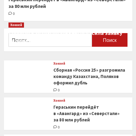
за 80 млн рублей
0
Хоккей
Сборная Канады по хоккею огласила заявку
Найти:
на чемпионат мира
0
Хоккей
Сборная «Россия 25» разгромила
команду Казахстана, Поляков
оформил дубль
0
Хоккей
Гераськин перейдёт
в «Авангард» из «Северстали»
за 80 млн рублей
0