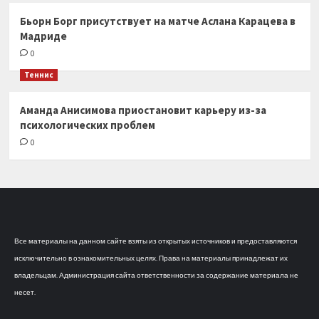
Бьорн Борг присутствует на матче Аслана Карацева в
Мадриде
0
Теннис
Аманда Анисимова приостановит карьеру из-за
психологических проблем
0
Все материалы на данном сайте взяты из открытых источников и предоставляются
исключительно в ознакомительных целях. Права на материалы принадлежат их
владельцам. Администрация сайта ответственности за содержание материала не
несет.