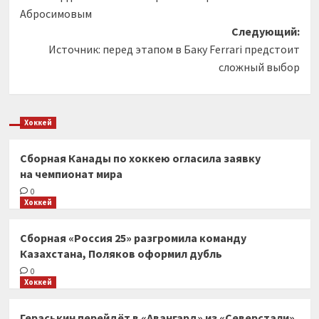
записи
Абросимовым
Следующий:
Источник: перед этапом в Баку Ferrari предстоит
сложный выбор
Хоккей
Сборная Канады по хоккею огласила заявку
на чемпионат мира
0
Хоккей
Сборная «Россия 25» разгромила команду
Казахстана, Поляков оформил дубль
0
Хоккей
Гераськин перейдёт в «Авангард» из «Северстали»