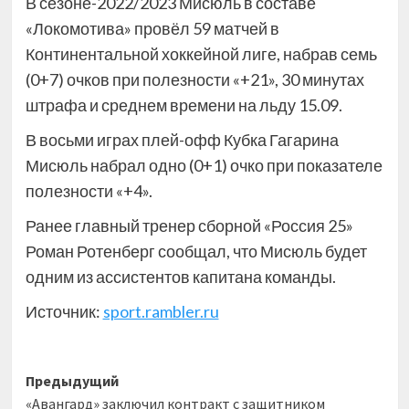
В сезоне-2022/2023 Мисюль в составе
«Локомотива» провёл 59 матчей в
Континентальной хоккейной лиге, набрав семь
(0+7) очков при полезности «+21», 30 минутах
штрафа и среднем времени на льду 15.09.
В восьми играх плей-офф Кубка Гагарина
Мисюль набрал одно (0+1) очко при показателе
полезности «+4».
Ранее главный тренер сборной «Россия 25»
Роман Ротенберг сообщал, что Мисюль будет
одним из ассистентов капитана команды.
Источник:
sport.rambler.ru
Навигация
Предыдущий
«Авангард» заключил контракт с защитником