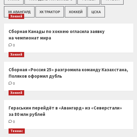
ХК АВАНГАРД
ХК ТРАКТОР
ХОККЕЙ
ЦСКА
Хоккей
Сборная Канады по хоккею огласила заявку
на чемпионат мира
0
Хоккей
Сборная «Россия 25» разгромила команду Казахстана,
Поляков оформил дубль
0
Хоккей
Гераськин перейдёт в «Авангард» из «Северстали»
за 80 млн рублей
0
Теннис