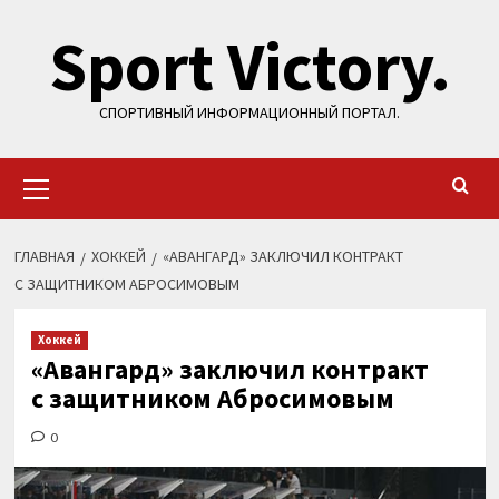
Перейти
Sport Victory.
к
содержимому
СПОРТИВНЫЙ ИНФОРМАЦИОННЫЙ ПОРТАЛ.
Основное
меню
ГЛАВНАЯ
ХОККЕЙ
«АВАНГАРД» ЗАКЛЮЧИЛ КОНТРАКТ
С ЗАЩИТНИКОМ АБРОСИМОВЫМ
Хоккей
«Авангард» заключил контракт
с защитником Абросимовым
0