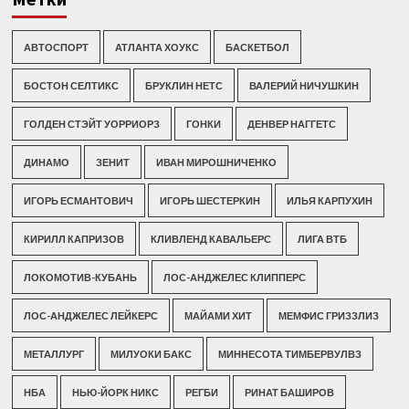
АВТОСПОРТ
АТЛАНТА ХОУКС
БАСКЕТБОЛ
БОСТОН СЕЛТИКС
БРУКЛИН НЕТС
ВАЛЕРИЙ НИЧУШКИН
ГОЛДЕН СТЭЙТ УОРРИОРЗ
ГОНКИ
ДЕНВЕР НАГГЕТС
ДИНАМО
ЗЕНИТ
ИВАН МИРОШНИЧЕНКО
ИГОРЬ ЕСМАНТОВИЧ
ИГОРЬ ШЕСТЕРКИН
ИЛЬЯ КАРПУХИН
КИРИЛЛ КАПРИЗОВ
КЛИВЛЕНД КАВАЛЬЕРС
ЛИГА ВТБ
ЛОКОМОТИВ-КУБАНЬ
ЛОС-АНДЖЕЛЕС КЛИППЕРС
ЛОС-АНДЖЕЛЕС ЛЕЙКЕРС
МАЙАМИ ХИТ
МЕМФИС ГРИЗЗЛИЗ
МЕТАЛЛУРГ
МИЛУОКИ БАКС
МИННЕСОТА ТИМБЕРВУЛВЗ
НБА
НЬЮ-ЙОРК НИКС
РЕГБИ
РИНАТ БАШИРОВ