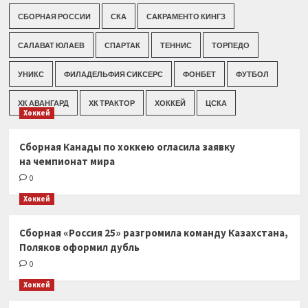
СБОРНАЯ РОССИИ
СКА
САКРАМЕНТО КИНГЗ
САЛАВАТ ЮЛАЕВ
СПАРТАК
ТЕННИС
ТОРПЕДО
УНИКС
ФИЛАДЕЛЬФИЯ СИКСЕРС
ФОНБЕТ
ФУТБОЛ
ХК АВАНГАРД
ХК ТРАКТОР
ХОККЕЙ
ЦСКА
Хоккей
Сборная Канады по хоккею огласила заявку
на чемпионат мира
0
Хоккей
Сборная «Россия 25» разгромила команду Казахстана,
Поляков оформил дубль
0
Хоккей