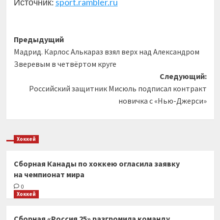
Источник:
sport.rambler.ru
Навигация
Предыдущий
Мадрид. Карлос Алькараз взял верх над Александром
записи
Зверевым в четвёртом круге
Следующий:
Российский защитник Мисюль подписал контракт
новичка с «Нью-Джерси»
Хоккей
Сборная Канады по хоккею огласила заявку
на чемпионат мира
0
Хоккей
Сборная «Россия 25» разгромила команду