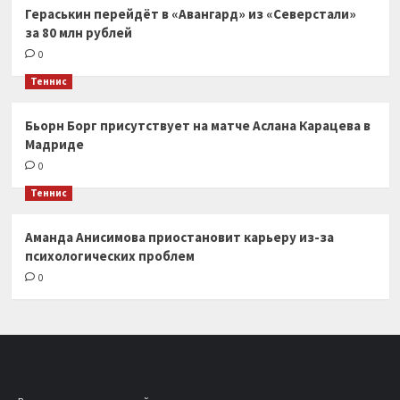
Гераськин перейдёт в «Авангард» из «Северстали»
за 80 млн рублей
0
Теннис
Бьорн Борг присутствует на матче Аслана Карацева в
Мадриде
0
Теннис
Аманда Анисимова приостановит карьеру из-за
психологических проблем
0