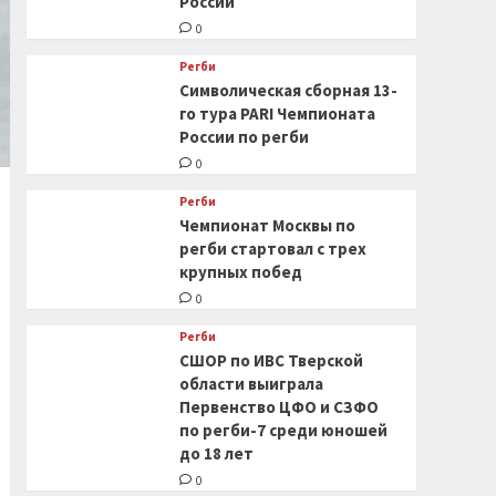
России
0
Регби
Символическая сборная 13-
го тура PARI Чемпионата
России по регби
0
Регби
Чемпионат Москвы по
регби стартовал с трех
крупных побед
0
Регби
СШОР по ИВС Тверской
области выиграла
Первенство ЦФО и СЗФО
по регби-7 среди юношей
до 18 лет
0