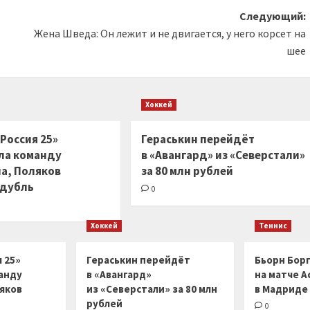
Следующий:
Жена Шведа: Он лежит и не двигается, у него корсет на
шее
Хоккей
Россия 25»
Гераськин перейдёт
ла команду
в «Авангард» из «Северстали»
на, Поляков
за 80 млн рублей
 дубль
0
Хоккей
Теннис
 25»
Гераськин перейдёт
Бьорн Бор
анду
в «Авангард»
на матче А
ляков
из «Северстали» за 80 млн
в Мадриде
рублей
0