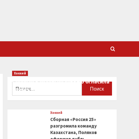
Хоккей
Сборная Канады по хоккею огласила
Найти:
заявку на чемпионат мира
0
Хоккей
Сборная «Россия 25»
разгромила команду
Казахстана, Поляков
оформил дубль