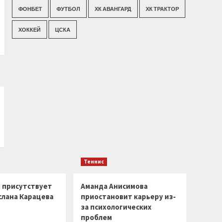
ФОНБЕТ
ФУТБОЛ
ХК АВАНГАРД
ХК ТРАКТОР
ХОККЕЙ
ЦСКА
Теннис
г присутствует
Аманда Анисимова
слана Карацева
приостановит карьеру из-
за психологических
проблем