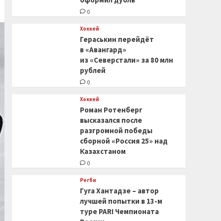
0
Хоккей
Гераськин перейдёт
в «Авангард»
из «Северстали» за 80 млн
рублей
0
Хоккей
Роман Ротенберг
высказался после
разгромной победы
сборной «Россия 25» над
Казахстаном
0
Регби
Гуга Хантадзе – автор
лучшей попытки в 13-м
туре PARI Чемпионата