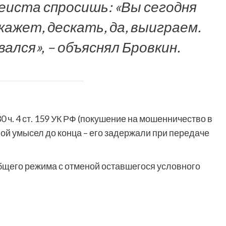
еиста спросишь: «Вы сегодня
ажет, дескать, да, выиграем.
ался», – объяснял Бровкин.
 ч. 4 ст. 159 УК РФ (покушение на мошенничество в
свой умысел до конца – его задержали при передаче
бщего режима с отменой оставшегося условного