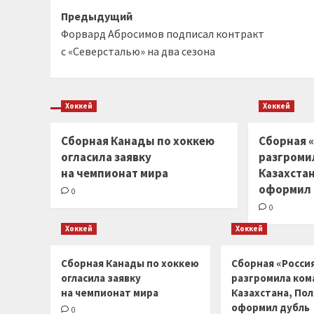
Навигация
Предыдущий
Форвард Абросимов подписал контракт
записи
с «Северсталью» на два сезона
Хоккей
Хоккей
Сборная Канады по хоккею
Сборная «
огласила заявку
разгроми
на чемпионат мира
Казахста
оформил
0
0
Хоккей
Хоккей
Сборная Канады по хоккею
Сборная «Россия
огласила заявку
разгромила ком
на чемпионат мира
Казахстана, По
оформил дубль
0