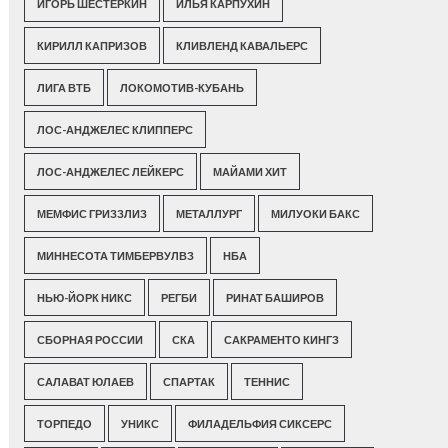
ИГОРЬ ШЕСТЕРКИН
ИЛЬЯ КАРПУХИН
КИРИЛЛ КАПРИЗОВ
КЛИВЛЕНД КАВАЛЬЕРС
ЛИГА ВТБ
ЛОКОМОТИВ-КУБАНЬ
ЛОС-АНДЖЕЛЕС КЛИППЕРС
ЛОС-АНДЖЕЛЕС ЛЕЙКЕРС
МАЙАМИ ХИТ
МЕМФИС ГРИЗЗЛИЗ
МЕТАЛЛУРГ
МИЛУОКИ БАКС
МИННЕСОТА ТИМБЕРВУЛВЗ
НБА
НЬЮ-ЙОРК НИКС
РЕГБИ
РИНАТ БАШИРОВ
СБОРНАЯ РОССИИ
СКА
САКРАМЕНТО КИНГЗ
САЛАВАТ ЮЛАЕВ
СПАРТАК
ТЕННИС
ТОРПЕДО
УНИКС
ФИЛАДЕЛЬФИЯ СИКСЕРС