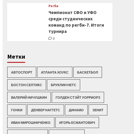
Регби
Чемпионат СФО и УФО
среди студенческих
команд по регби-7. Итоги
турнира
0
Метки
АВТОСПОРТ
АТЛАНТА ХОУКС
БАСКЕТБОЛ
БОСТОН СЕЛТИКС
БРУКЛИН НЕТС
ВАЛЕРИЙ НИЧУШКИН
ГОЛДЕН СТЭЙТ УОРРИОРЗ
ГОНКИ
ДЕНВЕР НАГГЕТС
ДИНАМО
ЗЕНИТ
ИВАН МИРОШНИЧЕНКО
ИГОРЬ ЕСМАНТОВИЧ