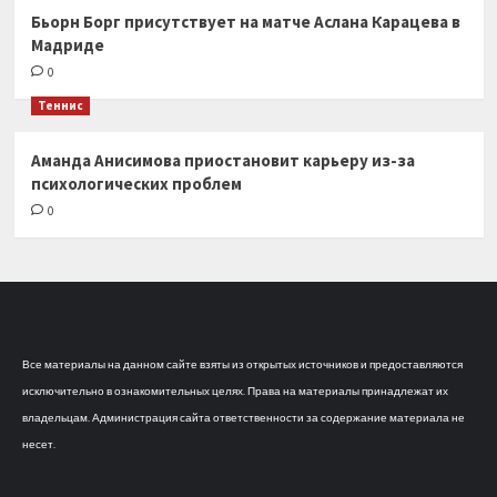
Бьорн Борг присутствует на матче Аслана Карацева в
Мадриде
0
Теннис
Аманда Анисимова приостановит карьеру из-за
психологических проблем
0
Все материалы на данном сайте взяты из открытых источников и предоставляются
исключительно в ознакомительных целях. Права на материалы принадлежат их
владельцам. Администрация сайта ответственности за содержание материала не
несет.