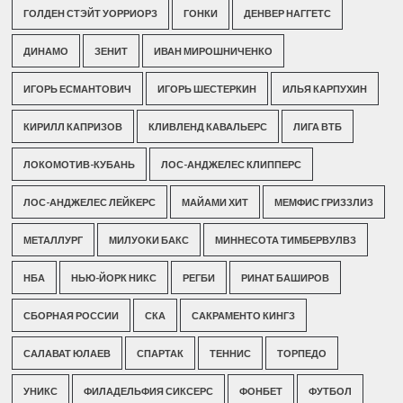
ГОЛДЕН СТЭЙТ УОРРИОРЗ
ГОНКИ
ДЕНВЕР НАГГЕТС
ДИНАМО
ЗЕНИТ
ИВАН МИРОШНИЧЕНКО
ИГОРЬ ЕСМАНТОВИЧ
ИГОРЬ ШЕСТЕРКИН
ИЛЬЯ КАРПУХИН
КИРИЛЛ КАПРИЗОВ
КЛИВЛЕНД КАВАЛЬЕРС
ЛИГА ВТБ
ЛОКОМОТИВ-КУБАНЬ
ЛОС-АНДЖЕЛЕС КЛИППЕРС
ЛОС-АНДЖЕЛЕС ЛЕЙКЕРС
МАЙАМИ ХИТ
МЕМФИС ГРИЗЗЛИЗ
МЕТАЛЛУРГ
МИЛУОКИ БАКС
МИННЕСОТА ТИМБЕРВУЛВЗ
НБА
НЬЮ-ЙОРК НИКС
РЕГБИ
РИНАТ БАШИРОВ
СБОРНАЯ РОССИИ
СКА
САКРАМЕНТО КИНГЗ
САЛАВАТ ЮЛАЕВ
СПАРТАК
ТЕННИС
ТОРПЕДО
УНИКС
ФИЛАДЕЛЬФИЯ СИКСЕРС
ФОНБЕТ
ФУТБОЛ