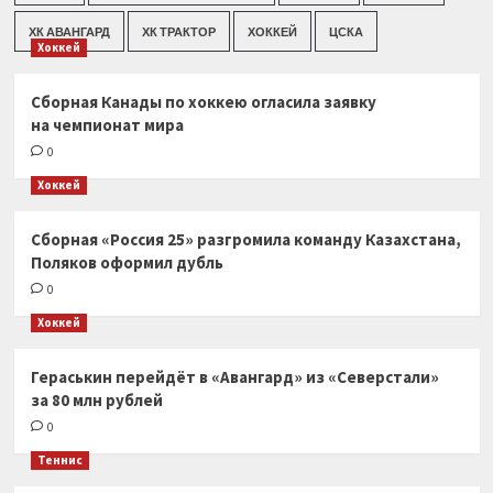
ХК АВАНГАРД
ХК ТРАКТОР
ХОККЕЙ
ЦСКА
Хоккей
Сборная Канады по хоккею огласила заявку
на чемпионат мира
0
Хоккей
Сборная «Россия 25» разгромила команду Казахстана,
Поляков оформил дубль
0
Хоккей
Гераськин перейдёт в «Авангард» из «Северстали»
за 80 млн рублей
0
Теннис