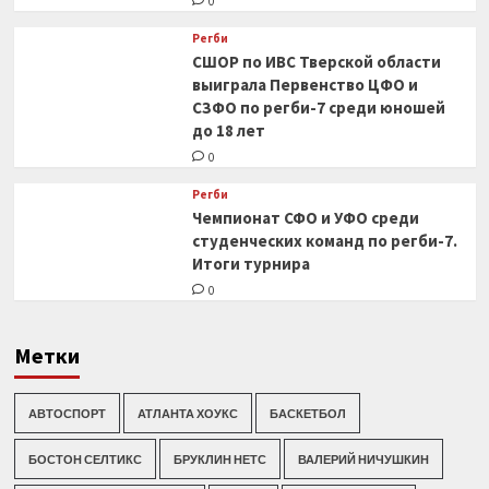
0
Регби
СШОР по ИВС Тверской области
выиграла Первенство ЦФО и
СЗФО по регби-7 среди юношей
до 18 лет
0
Регби
Чемпионат СФО и УФО среди
студенческих команд по регби-7.
Итоги турнира
0
Метки
АВТОСПОРТ
АТЛАНТА ХОУКС
БАСКЕТБОЛ
БОСТОН СЕЛТИКС
БРУКЛИН НЕТС
ВАЛЕРИЙ НИЧУШКИН