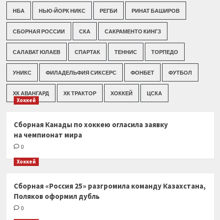
НБА
НЬЮ-ЙОРК НИКС
РЕГБИ
РИНАТ БАШИРОВ
СБОРНАЯ РОССИИ
СКА
САКРАМЕНТО КИНГЗ
САЛАВАТ ЮЛАЕВ
СПАРТАК
ТЕННИС
ТОРПЕДО
УНИКС
ФИЛАДЕЛЬФИЯ СИКСЕРС
ФОНБЕТ
ФУТБОЛ
ХК АВАНГАРД
ХК ТРАКТОР
ХОККЕЙ
ЦСКА
Хоккей
Сборная Канады по хоккею огласила заявку
на чемпионат мира
0
Хоккей
Сборная «Россия 25» разгромила команду Казахстана,
Поляков оформил дубль
0