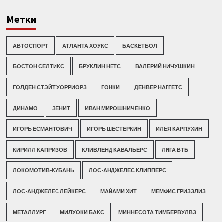
Метки
АВТОСПОРТ
АТЛАНТА ХОУКС
БАСКЕТБОЛ
БОСТОН СЕЛТИКС
БРУКЛИН НЕТС
ВАЛЕРИЙ НИЧУШКИН
ГОЛДЕН СТЭЙТ УОРРИОРЗ
ГОНКИ
ДЕНВЕР НАГГЕТС
ДИНАМО
ЗЕНИТ
ИВАН МИРОШНИЧЕНКО
ИГОРЬ ЕСМАНТОВИЧ
ИГОРЬ ШЕСТЕРКИН
ИЛЬЯ КАРПУХИН
КИРИЛЛ КАПРИЗОВ
КЛИВЛЕНД КАВАЛЬЕРС
ЛИГА ВТБ
ЛОКОМОТИВ-КУБАНЬ
ЛОС-АНДЖЕЛЕС КЛИППЕРС
ЛОС-АНДЖЕЛЕС ЛЕЙКЕРС
МАЙАМИ ХИТ
МЕМФИС ГРИЗЗЛИЗ
МЕТАЛЛУРГ
МИЛУОКИ БАКС
МИННЕСОТА ТИМБЕРВУЛВЗ