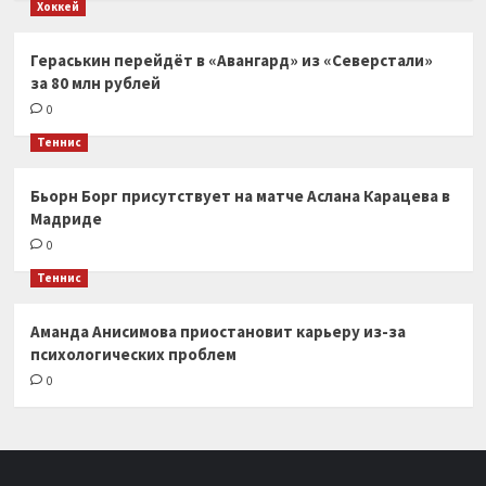
Хоккей
Гераськин перейдёт в «Авангард» из «Северстали»
за 80 млн рублей
0
Теннис
Бьорн Борг присутствует на матче Аслана Карацева в
Мадриде
0
Теннис
Аманда Анисимова приостановит карьеру из-за
психологических проблем
0