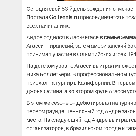
Сегодня свой 53-й день рождения отмечае
Портала
GoTennis.ru
присоединяется к поз
всех начинаниях.
Андре родился в Лас-Вегасе
в семье Эмма
Агасси — иранский, затем американский бок
принимал участие в Олимпийских играх 1948
На детском уровне Агасси выиграл множеств
Ника Боллетьери. В профессиональном Тур
приехал на турнир в Калифорнии. В перво
Джона Остина, а во втором круге Агасси ус
В этом же сезоне он дебютировал на турни
первом раунде. Теннисный год Андре законч
место. На следующий год Андре выиграл сво
организаторов, в бразильском городе Итапа