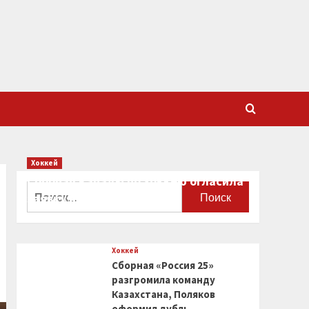
Хоккей
Сборная Канады по хоккею огласила
Найти:
заявку на чемпионат мира
0
Хоккей
Сборная «Россия 25»
разгромила команду
Казахстана, Поляков
оформил дубль