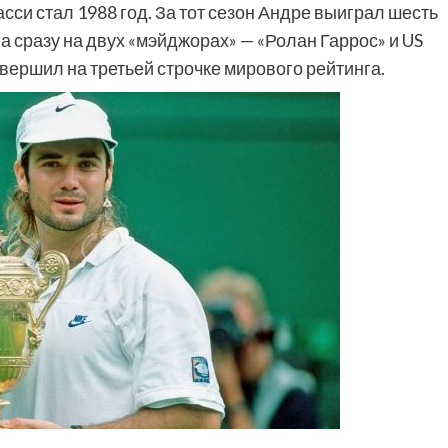
си стал 1988 год. За тот сезон Андре выиграл шесть
а сразу на двух «мэйджорах» — «Ролан Гаррос» и US
авершил на третьей строчке мирового рейтинга.