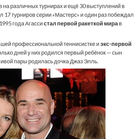
в на различных турнирах и ещё 30 выступлений в
л 17 турниров серии «Мастерс» и один раз побеждал
 1995 года Агасси
стал первой ракеткой мира
в
ывшей профессиональной теннисистке и
экс-первой
колько дней у них родился первый ребёнок — сын
ливой пары родилась дочка Джаз Элль.