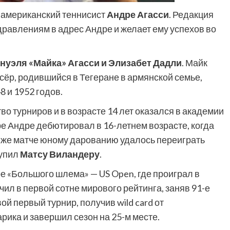
т американский теннисист
Андре Агасси
. Редакция
дравлениям в адрес Андре и желает ему успехов во
нуэля «Майка» Агасси и Элизабет Дадли
. Майк
сёр, родившийся в Тегеране в армянской семье,
 и 1952 годов.
о турниров и в возрасте 14 лет оказался в академии
е Андре дебютировал в 16-летнем возрасте, когда
м же матче юному дарованию удалось переиграть
тупил
Матсу Виландеру
.
ре «Большого шлема» — US Open, где проиграл в
ил в первой сотне мирового рейтинга, заняв 91-е
й первый турнир, получив wild card от
рика и завершил сезон на 25-м месте.