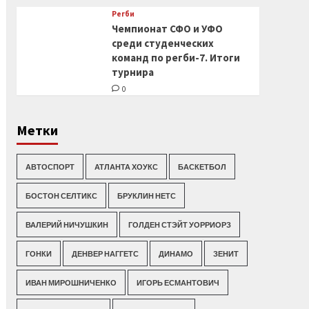
Регби
Чемпионат СФО и УФО
среди студенческих
команд по регби-7. Итоги
турнира
0
Метки
АВТОСПОРТ
АТЛАНТА ХОУКС
БАСКЕТБОЛ
БОСТОН СЕЛТИКС
БРУКЛИН НЕТС
ВАЛЕРИЙ НИЧУШКИН
ГОЛДЕН СТЭЙТ УОРРИОРЗ
ГОНКИ
ДЕНВЕР НАГГЕТС
ДИНАМО
ЗЕНИТ
ИВАН МИРОШНИЧЕНКО
ИГОРЬ ЕСМАНТОВИЧ