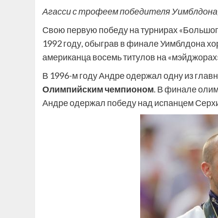
Агасси с трофеем победителя Уимблдона,
Свою первую победу на турнирах «Большог
1992 году, обыграв в финале Уимблдона хо
американца восемь титулов на «мэйджорах
В 1996-м году Андре одержал одну из глав
Олимпийским чемпионом
. В финале оли
Андре одержал победу над испанцем Серхи