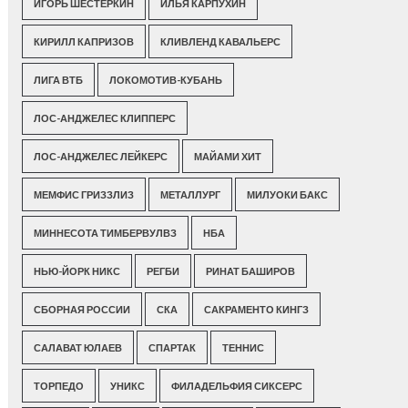
ИГОРЬ ШЕСТЕРКИН
ИЛЬЯ КАРПУХИН
КИРИЛЛ КАПРИЗОВ
КЛИВЛЕНД КАВАЛЬЕРС
ЛИГА ВТБ
ЛОКОМОТИВ-КУБАНЬ
ЛОС-АНДЖЕЛЕС КЛИППЕРС
ЛОС-АНДЖЕЛЕС ЛЕЙКЕРС
МАЙАМИ ХИТ
МЕМФИС ГРИЗЗЛИЗ
МЕТАЛЛУРГ
МИЛУОКИ БАКС
МИННЕСОТА ТИМБЕРВУЛВЗ
НБА
НЬЮ-ЙОРК НИКС
РЕГБИ
РИНАТ БАШИРОВ
СБОРНАЯ РОССИИ
СКА
САКРАМЕНТО КИНГЗ
САЛАВАТ ЮЛАЕВ
СПАРТАК
ТЕННИС
ТОРПЕДО
УНИКС
ФИЛАДЕЛЬФИЯ СИКСЕРС