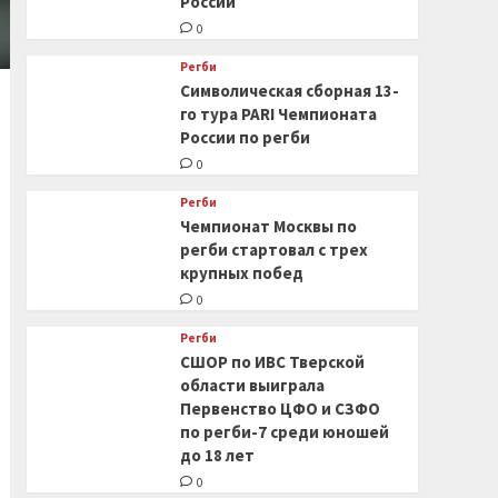
России
0
Регби
Символическая сборная 13-
го тура PARI Чемпионата
России по регби
0
Регби
Чемпионат Москвы по
регби стартовал с трех
крупных побед
0
Регби
СШОР по ИВС Тверской
области выиграла
Первенство ЦФО и СЗФО
по регби-7 среди юношей
до 18 лет
0