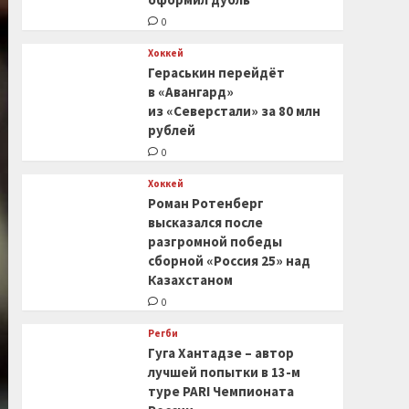
0
Хоккей
Гераськин перейдёт
в «Авангард»
из «Северстали» за 80 млн
рублей
0
Хоккей
Роман Ротенберг
высказался после
разгромной победы
сборной «Россия 25» над
Казахстаном
0
Регби
Гуга Хантадзе – автор
лучшей попытки в 13-м
туре PARI Чемпионата