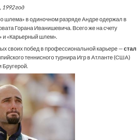
 1992 год
о шлема» в одиночном разряде Андре одержал в
рвата Горана Иванишевича. Всего же на счету
» и «Карьерный шлем».
ных своих побед в профессиональной карьере —
стал
мпийского теннисного турнира Игр в Атланте (США)
 Бругерой.