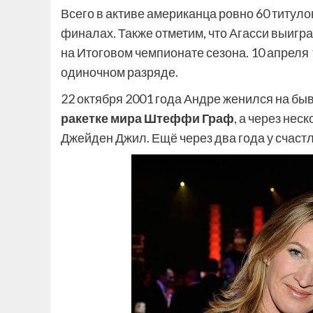
Всего в активе американца ровно 60 титуло
финалах. Также отметим, что Агасси выигра
на Итоговом чемпионате сезона. 10 апреля
одиночном разряде.
22 октября 2001 года Андре женился на б
ракетке мира Штеффи Граф
, а через нес
Джейден Джил. Ещё через два года у счаст