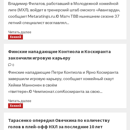
продления
Владимир Филатов, работавший в Молодежной хоккейной
контракта
лиге (МХЛ), войдет в тренерский штаб омского «Авангарда»,
с «Динамо»
сообщает Metaratings.ru.© Матч ТВВ нынешнем сезоне 37
летний специалист возглавлял...
Прочитать
Читать далее
больше
Хоккей
о
Экс-
Финские нападающие Контиола и Коскиранта
тренер
закончили игровую карьеру
молодежной
сборной
0
России
Финские нападающие Петри Контиола и Ярно Коскиранта
Филатов
завершили игровую карьеру, сообщает хоккейный скаут
войдет
Хейкки Маннонен в своём
в штаб
«твиттере».© Чемпионат.comКоскиранта за свою...
«Авангарда»
— СМИ
Прочитать
Читать далее
больше
Хоккей
о
Финские
Тарасенко опередил Овечкина по количеству
нападающие
голов в плей-офф НХЛ за последние 10 лет
Контиола