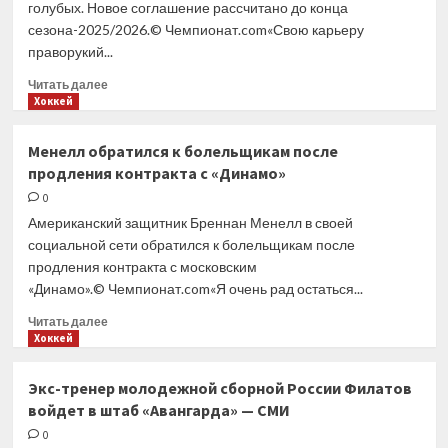
голубых. Новое соглашение рассчитано до конца
сезона-2025/2026.© Чемпионат.com«Свою карьеру
праворукий...
Прочитать
Читать далее
больше
Хоккей
о
Защитник
Менелл обратился к болельщикам после
Бреннан
продления контракта с «Динамо»
Менелл
продлил
0
контракт
Американский защитник Бреннан Менелл в своей
с «Динамо»
социальной сети обратился к болельщикам после
продления контракта с московским
«Динамо».© Чемпионат.com«Я очень рад остаться...
Прочитать
Читать далее
больше
Хоккей
о
Менелл
Экс-тренер молодежной сборной России Филатов
обратился
войдет в штаб «Авангарда» — СМИ
к болельщикам
после
0