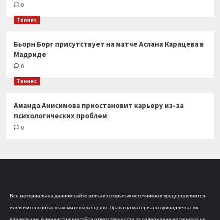
0
Теннис
Бьорн Борг присутствует на матче Аслана Карацева в
Мадриде
0
Теннис
Аманда Анисимова приостановит карьеру из-за
психологических проблем
0
Все материалы на данном сайте взяты из открытых источников и предоставляются
исключительно в ознакомительных целях. Права на материалы принадлежат их
владельцам. Администрация сайта ответственности за содержание материала не