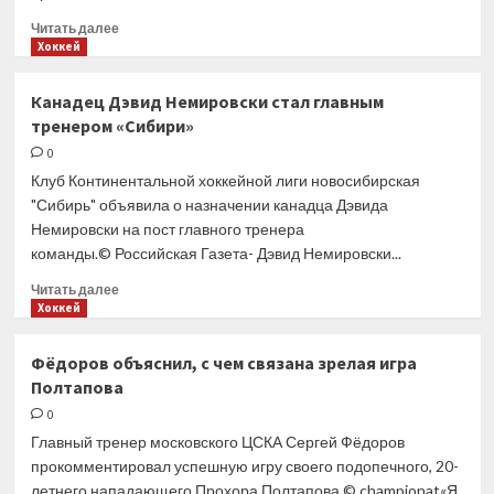
Прочитать
Читать далее
больше
Хоккей
о
ЦСКА
Канадец Дэвид Немировски стал главным
обыграл
тренером «Сибири»
«Ак
Барс»
0
в третьем
Клуб Континентальной хоккейной лиги новосибирская
матче
"Сибирь" объявила о назначении канадца Дэвида
финала
Немировски на пост главного тренера
плей-
команды.© Российская Газета- Дэвид Немировски...
офф
КХЛ
Прочитать
Читать далее
и вышел
больше
Хоккей
вперёд
о
в серии
Канадец
Фёдоров объяснил, с чем связана зрелая игра
— 2-
Дэвид
1
Полтапова
Немировски
стал
0
главным
Главный тренер московского ЦСКА Сергей Фёдоров
тренером
прокомментировал успешную игру своего подопечного, 20-
«Сибири»
летнего нападающего Прохора Полтапова.© championat«Я