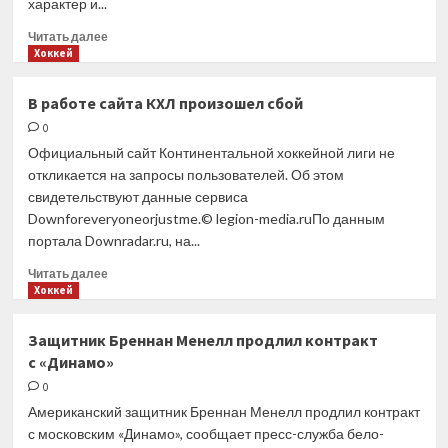
характер и...
Прочитать
Читать далее
больше
Хоккей
о
«Сочи»
В работе сайта КХЛ произошел сбой
продлил
0
контракт
с защитником
Официальный сайт Континентальной хоккейной лиги не
Вадимом
откликается на запросы пользователей. Об этом
Кудако
свидетельствуют данные сервиса
Downforeveryoneorjustme.© legion-media.ruПо данным
портала Downradar.ru, на...
Прочитать
Читать далее
больше
Хоккей
о
В работе
Защитник Бреннан Менелл продлил контракт
сайта
с «Динамо»
КХЛ
произошел
0
сбой
Американский защитник Бреннан Менелл продлил контракт
с московским «Динамо», сообщает пресс-служба бело-