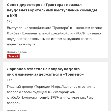
«Локомотив»
Совет директоров «Трактора» признал
вернёт
неудовлетворительным выступление команды
из аренды
в КХЛ
в «Амуре»
нападающего
0
Лихачёва
Выступление челябинского "Трактора" в нынешнем сезоне
Фонбет - Континентальной хоккейной лиги (КХЛ) признано
неудовлетворительным по итогам заседания совета
директоров клуба....
Прочитать
Читать далее
больше
Хоккей
о
Совет
Ларионов ответил на вопрос, надолго
директоров
ли он намерен задержаться в «Торпедо»
«Трактора»
признал
0
неудовлетворительным
Главный тренер «Торпедо» Игорь Ларионов ответил на
выступление
вопрос о своём будущем в нижегородском
команды
клубе.© Чемпионат.com«В 1989-м я получил такой же
в КХЛ
вопрос...
Прочитать
Читать далее