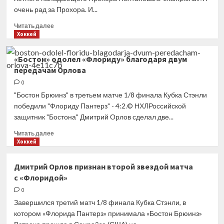
очень рад за Прохора. И...
Прочитать
Читать далее
больше
Хоккей
о
Фёдоров
«Бостон» одолел «Флориду» благодаря двум
объяснил,
передачам Орлова
с чем
связана
0
зрелая
"Бостон Брюинз" в третьем матче 1/8 финала Кубка Стэнли
игра
победили "Флориду Пантерз" - 4:2.© НХЛРоссийской
Полтапова
защитник "Бостона" Дмитрий Орлов сделал две...
Прочитать
Читать далее
больше
Хоккей
о
«Бостон»
Дмитрий Орлов признан второй звездой матча
одолел
с «Флоридой»
«Флориду»
благодаря
0
двум
Завершился третий матч 1/8 финала Кубка Стэнли, в
передачам
котором «Флорида Пантерз» принимала «Бостон Брюинз»
Орлова