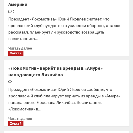
Америки
и вышел
вперед
0
в серии
Президент «Локомотива» Юрий Яковлев считает, что
плей-
ярославский клуб нуждается в усилении обороны, а также
офф
рассказал, планирует ли руководство возвращать
НХЛ
воспитанника...
Прочитать
Читать далее
больше
Хоккей
о
В «Локомотиве»
«Локомотив» вернёт из аренды в «Амуре»
сказали,
нападающего Лихачёва
планируют
ли возвращать
0
Григория
Президент «Локомотива» Юрий Яковлев сообщил, что
Денисенко
ярославский клуб планирует вернуть из аренды в «Амуре»
из Северной
нападающего Ярослава Лихачёва. Воспитанник
Америки
«Локомотива» в...
Прочитать
Читать далее
больше
Хоккей
о