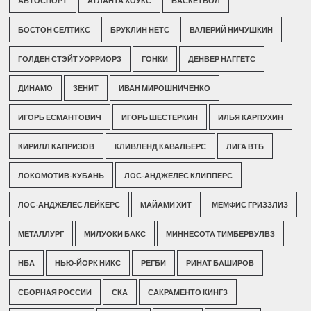
АВТОСПОРТ
АТЛАНТА ХОУКС
БАСКЕТБОЛ
БОСТОН СЕЛТИКС
БРУКЛИН НЕТС
ВАЛЕРИЙ НИЧУШКИН
ГОЛДЕН СТЭЙТ УОРРИОРЗ
ГОНКИ
ДЕНВЕР НАГГЕТС
ДИНАМО
ЗЕНИТ
ИВАН МИРОШНИЧЕНКО
ИГОРЬ ЕСМАНТОВИЧ
ИГОРЬ ШЕСТЕРКИН
ИЛЬЯ КАРПУХИН
КИРИЛЛ КАПРИЗОВ
КЛИВЛЕНД КАВАЛЬЕРС
ЛИГА ВТБ
ЛОКОМОТИВ-КУБАНЬ
ЛОС-АНДЖЕЛЕС КЛИППЕРС
ЛОС-АНДЖЕЛЕС ЛЕЙКЕРС
МАЙАМИ ХИТ
МЕМФИС ГРИЗЗЛИЗ
МЕТАЛЛУРГ
МИЛУОКИ БАКС
МИННЕСОТА ТИМБЕРВУЛВЗ
НБА
НЬЮ-ЙОРК НИКС
РЕГБИ
РИНАТ БАШИРОВ
СБОРНАЯ РОССИИ
СКА
САКРАМЕНТО КИНГЗ