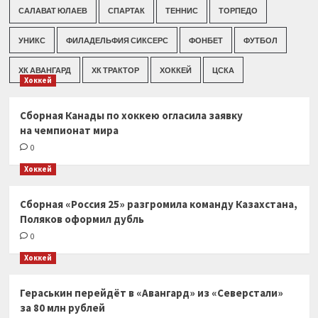
САЛАВАТ ЮЛАЕВ
СПАРТАК
ТЕННИС
ТОРПЕДО
УНИКС
ФИЛАДЕЛЬФИЯ СИКСЕРС
ФОНБЕТ
ФУТБОЛ
ХК АВАНГАРД
ХК ТРАКТОР
ХОККЕЙ
ЦСКА
Хоккей
Сборная Канады по хоккею огласила заявку
на чемпионат мира
0
Хоккей
Сборная «Россия 25» разгромила команду Казахстана,
Поляков оформил дубль
0
Хоккей
Гераськин перейдёт в «Авангард» из «Северстали»
за 80 млн рублей