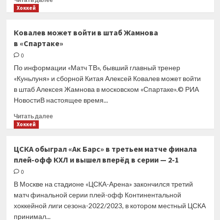
больше
Хоккей
о
Ларионов
Ковалев может войти в штаб Жамнова
ответил
в «Спартаке»
на вопрос,
надолго
0
ли он намерен
По информации «Матч ТВ», бывший главный тренер
задержаться
«Куньлуня» и сборной Китая Алексей Ковалев может войти
в «Торпедо»
в штаб Алексея Жамнова в московском «Спартаке».© РИА
НовостиВ настоящее время...
Прочитать
Читать далее
больше
Хоккей
о
Ковалев
ЦСКА обыграл «Ак Барс» в третьем матче финала
может
плей-офф КХЛ и вышел вперёд в серии — 2-1
войти
в штаб
0
Жамнова
В Москве на стадионе «ЦСКА-Арена» закончился третий
в «Спартаке»
матч финальной серии плей-офф Континентальной
хоккейной лиги сезона-2022/2023, в котором местный ЦСКА
принимал...