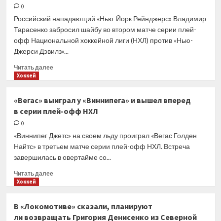
и Коскиранта
0
закончили
Российский нападающий «Нью-Йорк Рейнджерс» Владимир
игровую
Тарасенко забросил шайбу во втором матче серии плей-
карьеру
офф Национальной хоккейной лиги (НХЛ) против «Нью-
Джерси Дэвилз»...
Прочитать
Читать далее
больше
Хоккей
о
Тарасенко
«Вегас» выиграл у «Виннипега» и вышел вперед
опередил
в серии плей-офф НХЛ
Овечкина
по количеству
0
голов
«Виннипег Джетс» на своем льду проиграл «Вегас Голден
в плей-
Найтс» в третьем матче серии плей-офф НХЛ. Встреча
офф
завершилась в овертайме со...
НХЛ
за последние
Прочитать
Читать далее
10 лет
больше
Хоккей
о
«Вегас»
В «Локомотиве» сказали, планируют
выиграл
ли возвращать Григория Денисенко из Северной
у «Виннипега»