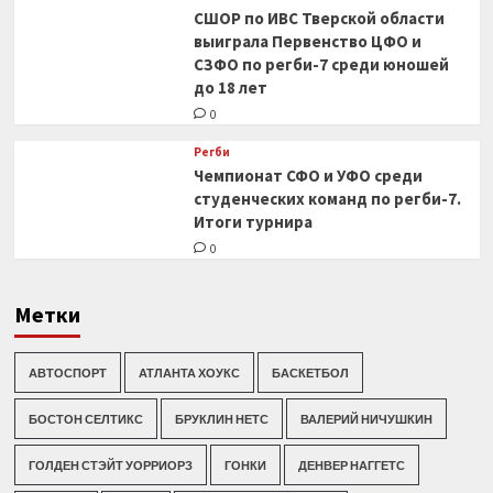
СШОР по ИВС Тверской области
выиграла Первенство ЦФО и
СЗФО по регби-7 среди юношей
до 18 лет
0
Регби
Чемпионат СФО и УФО среди
студенческих команд по регби-7.
Итоги турнира
0
Метки
АВТОСПОРТ
АТЛАНТА ХОУКС
БАСКЕТБОЛ
БОСТОН СЕЛТИКС
БРУКЛИН НЕТС
ВАЛЕРИЙ НИЧУШКИН
ГОЛДЕН СТЭЙТ УОРРИОРЗ
ГОНКИ
ДЕНВЕР НАГГЕТС