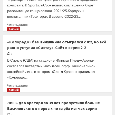
в истории
контракта.© Sports.ruСрок нового соглашения будет
«Тампы»,
рассчитан до конца сезона-2024/25.Карпухин –
набравшим
воспитанник «Трактора». В сезоне-2022/23...
160
очков
Прочитать
Читать далее
в плей-
больше
Хоккей
офф
о
«Трактор»
«Колорадо» без Ничушкина отыгрался с 0:2, но всё
и Карпухин
равно уступил «Сиэтлу». Счёт в серии 2-2
договорились
о продлении
0
контракта
В Сиэтле (США) на стадионе «Климат Пледж-Арена»
до 2025
состоялся четвёртый матч плей-офф Национальной
года
хоккейной лиги, в котором «Сиэтл Кракен» принимал
«Колорадо...
Прочитать
Читать далее
больше
Хоккей
о
«Колорадо»
Лишь два вратаря за 39 лет пропустили больше
без
Василевского в первых четырёх матчах серии
Ничушкина
отыгрался
0