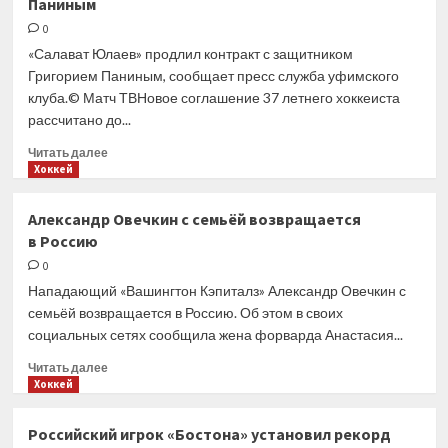
Паниным
на шестое
место
0
по очкам
«Салават Юлаев» продлил контракт с защитником
за один
Григорием Паниным, сообщает пресс служба уфимского
плей-
клуба.© Матч ТВНовое соглашение 37 летнего хоккеиста
офф
рассчитано до...
КХЛ
Прочитать
Читать далее
больше
Хоккей
о
«Салават
Александр Овечкин с семьёй возвращается
Юлаев»
в Россию
продлил
контракт
0
с защитником
Нападающий «Вашингтон Кэпиталз» Александр Овечкин с
Паниным
семьёй возвращается в Россию. Об этом в своих
социальных сетях сообщила жена форварда Анастасия...
Прочитать
Читать далее
больше
Хоккей
о
Александр
Российский игрок «Бостона» установил рекорд
Овечкин