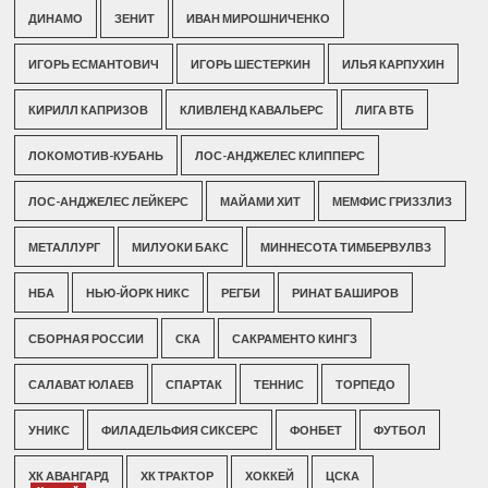
ДИНАМО
ЗЕНИТ
ИВАН МИРОШНИЧЕНКО
ИГОРЬ ЕСМАНТОВИЧ
ИГОРЬ ШЕСТЕРКИН
ИЛЬЯ КАРПУХИН
КИРИЛЛ КАПРИЗОВ
КЛИВЛЕНД КАВАЛЬЕРС
ЛИГА ВТБ
ЛОКОМОТИВ-КУБАНЬ
ЛОС-АНДЖЕЛЕС КЛИППЕРС
ЛОС-АНДЖЕЛЕС ЛЕЙКЕРС
МАЙАМИ ХИТ
МЕМФИС ГРИЗЗЛИЗ
МЕТАЛЛУРГ
МИЛУОКИ БАКС
МИННЕСОТА ТИМБЕРВУЛВЗ
НБА
НЬЮ-ЙОРК НИКС
РЕГБИ
РИНАТ БАШИРОВ
СБОРНАЯ РОССИИ
СКА
САКРАМЕНТО КИНГЗ
САЛАВАТ ЮЛАЕВ
СПАРТАК
ТЕННИС
ТОРПЕДО
УНИКС
ФИЛАДЕЛЬФИЯ СИКСЕРС
ФОНБЕТ
ФУТБОЛ
ХК АВАНГАРД
ХК ТРАКТОР
ХОККЕЙ
ЦСКА