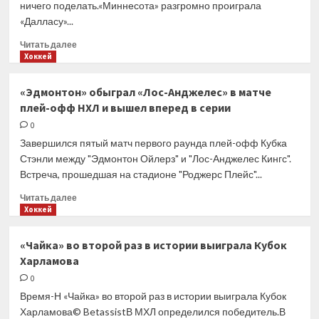
ничего поделать.«Миннесота» разгромно проиграла
«Далласу»...
Прочитать
Читать далее
больше
Хоккей
о
«Миннесота»
«Эдмонтон» обыграл «Лос-Анджелес» в матче
Капризова
плей-офф НХЛ и вышел вперед в серии
находится
в одном
0
шаге
Завершился пятый матч первого раунда плей-офф Кубка
от вылета
Стэнли между "Эдмонтон Ойлерз" и "Лос-Анджелес Кингс".
из Кубка
Встреча, прошедшая на стадионе "Роджерс Плейс"...
Стэнли
Прочитать
Читать далее
больше
Хоккей
о
«Эдмонтон»
«Чайка» во второй раз в истории выиграла Кубок
обыграл
Харламова
«Лос-
Анджелес»
0
в матче
Время-Н «Чайка» во второй раз в истории выиграла Кубок
плей-
Харламова© BetassistВ МХЛ определился победитель.В
офф