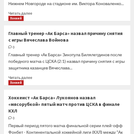
Нижнем Новгороде на стадионе им. Виктора Коноваленко...
НХЛ
и вышел
Прочитать
Читать далее
вперед
больше
Хоккей
в серии
о
«Чайка»
Главный тренер «Ак Барса» назвал причину снятия
во второй
с игры Вячеслава Войнова
раз
в истории
0
выиграла
Главный тренер «Ак Барса» Зинэтула Билялетдинов после
Кубок
победного матча с ЦСКА (2:1) назвал причину снятия с игры
Харламова
защитника казанцев Вячеслава...
Прочитать
Читать далее
больше
Хоккей
о
Главный
Хоккеист «Ак Барса» Лукоянов назвал
тренер
«мясорубкой» пятый матч против ЦСКА в финале
«Ак
КХЛ
Барса»
назвал
0
причину
Первый период пятого матча финальной серии плей-офф
снятия
Фонбет - Континентальной хоккейной лиги (КХЛ) между "Ак
с игры