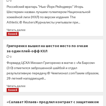
второй
0
матч
Российский вратарь "Нью-Йорк Рейнджерс" Игорь
плей-
Шестеркин назван лучшим голкипером Национальной
офф
хоккейной лиги (НХЛ) по версии издания The
НХЛ
Athletic.© ReutersЖурналисты учитывали при...
подряд
из-
Прочитать
Читать далее
за
больше
Хоккей
«личных
о
причин»
Шестеркин
Григоренко вышел на шестое место по очкам
признан
за один плей-офф КХЛ
лучшим
вратарем
0
НХЛ
Форвард ЦСКА Михаил Григоренко в матче с «Ак Барсом»
по версии
(3:0) отметился заброшенной шайбой и отдал
The
результативную передачу.© Чемпионат.comТаким образом,
Athletic
28-летний нападающий...
Прочитать
Читать далее
больше
Хоккей
о
Григоренко
«Салават Юлаев» продлил контракт с защитником
вышел