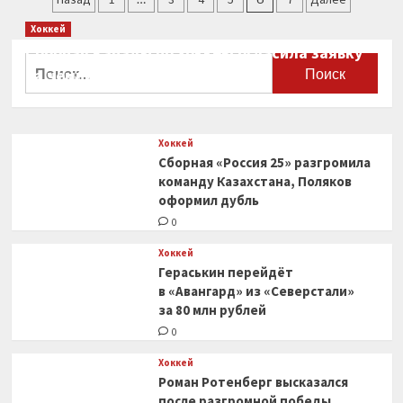
удаление
записей
Хоккей
до конца
матча
Сборная Канады по хоккею огласила заявку
Найти:
за драку
на чемпионат мира
в матче
0
с «Далласом»
Хоккей
Сборная «Россия 25» разгромила
команду Казахстана, Поляков
оформил дубль
0
Хоккей
Гераськин перейдёт
в «Авангард» из «Северстали»
за 80 млн рублей
0
Хоккей
Роман Ротенберг высказался
после разгромной победы