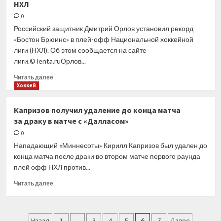
НХЛ
с семьёй
возвращается
0
в Россию
Российский защитник Дмитрий Орлов установил рекорд
«Бостон Брюинс» в плей-офф Национальной хоккейной
лиги (НХЛ). Об этом сообщается на сайте
лиги.© lenta.ruОрлов...
Прочитать
Читать далее
больше
Хоккей
о
Российский
Капризов получил удаление до конца матча
игрок
за драку в матче с «Далласом»
«Бостона»
установил
0
рекорд
Нападающий «Миннесоты» Кирилл Капризов был удален до
НХЛ
конца матча после драки во втором матче первого раунда
плей офф НХЛ против...
Прочитать
Читать далее
больше
о
Капризов
Пагинация
получил
Назад
1
…
3
4
5
6
7
Далее