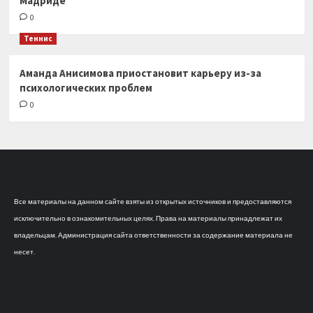
Мадриде
0
Теннис
Аманда Анисимова приостановит карьеру из-за
психологических проблем
0
Все материалы на данном сайте взяты из открытых источников и предоставляются
исключительно в ознакомительных целях. Права на материалы принадлежат их
владельцам. Администрация сайта ответственности за содержание материала не
несет.