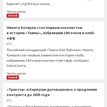
Барсом" и ЦСКА был похож...
Вячеслава
Войнова
Прочитать
Читать далее
больше
Хоккей
о
Хоккеист
Никита Кучеров стал первым хоккеистом
«Ак
в истории «Тампы», набравшим 160 очков в плей-
Барса»
офф
Лукоянов
назвал
0
«мясорубкой»
Российский нападающий «Тампа-Бэй Лайтнинг» Никита
пятый
Кучеров стал первым хоккеистом в истории клуба,
матч
набравшим 160 очков в матчах плей-офф, сообщает
против
StatsCentre...
ЦСКА
в финале
Прочитать
Читать далее
КХЛ
больше
Хоккей
о
Никита
«Трактор» и Карпухин договорились о продлении
Кучеров
контракта до 2025 года
стал
первым
0
хоккеистом
«Трактор» и Илья Карпухин договорились о продлении