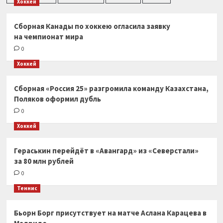
Хоккей
Сборная Канады по хоккею огласила заявку
на чемпионат мира
0
Хоккей
Сборная «Россия 25» разгромила команду Казахстана,
Поляков оформил дубль
0
Хоккей
Гераськин перейдёт в «Авангард» из «Северстали»
за 80 млн рублей
0
Теннис
Бьорн Борг присутствует на матче Аслана Карацева в