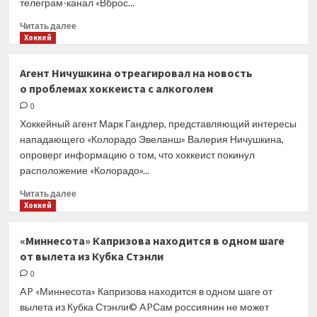
телеграм-канал «Вброс...
Прочитать
Читать далее
больше
Хоккей
о
Защитник
Агент Ничушкина отреагировал на новость
«Авангарда»
о проблемах хоккеиста с алкоголем
Береглазов
перейдет
0
в ЦСКА
Хоккейный агент Марк Гандлер, представляющий интересы
(«Вброс
нападающего «Колорадо Эвеланш» Валерия Ничушкина,
по борту»)
опроверг информацию о том, что хоккеист покинул
расположение «Колорадо»...
Прочитать
Читать далее
больше
Хоккей
о
Агент
«Миннесота» Капризова находится в одном шаге
Ничушкина
от вылета из Кубка Стэнли
отреагировал
на новость
0
о проблемах
AP «Миннесота» Капризова находится в одном шаге от
хоккеиста
вылета из Кубка Стэнли© APСам россиянин не может
с алкоголем