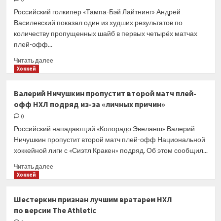
с 0:2,
Российский голкипер «Тампа-Бэй Лайтнинг» Андрей
но всё
Василевский показал один из худших результатов по
равно
количеству пропущенных шайб в первых четырёх матчах
уступил
плей-офф...
«Сиэтлу».
Счёт
Прочитать
Читать далее
в серии
больше
Хоккей
2-
о
2
Лишь
Валерий Ничушкин пропустит второй матч плей-
два
офф НХЛ подряд из-за «личных причин»
вратаря
за 39 лет
0
пропустили
Российский нападающий «Колорадо Эвеланш» Валерий
больше
Ничушкин пропустит второй матч плей-офф Национальной
Василевского
хоккейной лиги с «Сиэтл Кракен» подряд. Об этом сообщил...
в первых
четырёх
Прочитать
Читать далее
матчах
больше
Хоккей
серии
о
Валерий
Шестеркин признан лучшим вратарем НХЛ
Ничушкин
по версии The Athletic
пропустит