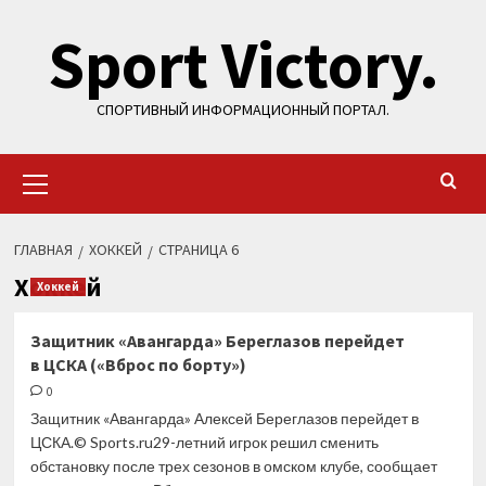
Перейти
Sport Victory.
к
содержимому
СПОРТИВНЫЙ ИНФОРМАЦИОННЫЙ ПОРТАЛ.
Основное
меню
ГЛАВНАЯ
ХОККЕЙ
СТРАНИЦА 6
Хоккей
Хоккей
Защитник «Авангарда» Береглазов перейдет
в ЦСКА («Вброс по борту»)
0
Защитник «Авангарда» Алексей Береглазов перейдет в
ЦСКА.© Sports.ru29-летний игрок решил сменить
обстановку после трех сезонов в омском клубе, сообщает