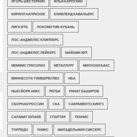
ИГОРЬ ШЕСТЕРКИН
ИЛЬЯ КАРПУХИН
КИРИЛЛ КАПРИЗОВ
КЛИВЛЕНД КАВАЛЬЕРС
ЛИГА ВТБ
ЛОКОМОТИВ-КУБАНЬ
ЛОС-АНДЖЕЛЕС КЛИППЕРС
ЛОС-АНДЖЕЛЕС ЛЕЙКЕРС
МАЙАМИ ХИТ
МЕМФИС ГРИЗЗЛИЗ
МЕТАЛЛУРГ
МИЛУОКИ БАКС
МИННЕСОТА ТИМБЕРВУЛВЗ
НБА
НЬЮ-ЙОРК НИКС
РЕГБИ
РИНАТ БАШИРОВ
СБОРНАЯ РОССИИ
СКА
САКРАМЕНТО КИНГЗ
САЛАВАТ ЮЛАЕВ
СПАРТАК
ТЕННИС
ТОРПЕДО
УНИКС
ФИЛАДЕЛЬФИЯ СИКСЕРС