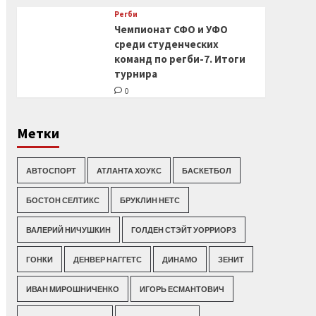
Регби
Чемпионат СФО и УФО
среди студенческих
команд по регби-7. Итоги
турнира
0
Метки
АВТОСПОРТ
АТЛАНТА ХОУКС
БАСКЕТБОЛ
БОСТОН СЕЛТИКС
БРУКЛИН НЕТС
ВАЛЕРИЙ НИЧУШКИН
ГОЛДЕН СТЭЙТ УОРРИОРЗ
ГОНКИ
ДЕНВЕР НАГГЕТС
ДИНАМО
ЗЕНИТ
ИВАН МИРОШНИЧЕНКО
ИГОРЬ ЕСМАНТОВИЧ