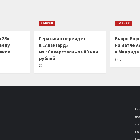
Хоккей
Теннис
 25»
Гераськин перейдёт
Бьорн Бор
анду
в «Авангард»
на матче А
ляков
из «Северстали» за 80 млн
в Мадриде
рублей
0
0
Есл
пра
соо
На 
При