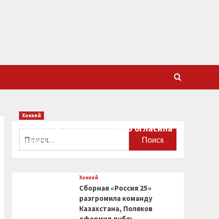
Хоккей
Сборная Канады по хоккею огласила
Найти:
заявку на чемпионат мира
0
Хоккей
Сборная «Россия 25»
разгромила команду
Казахстана, Поляков
оформил дубль