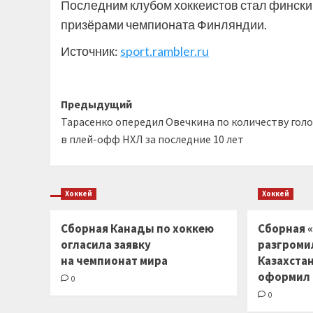
Последним клубом хоккеистов стал финский
призёрами чемпионата Финляндии.
Источник:
sport.rambler.ru
Навигация
Предыдущий
Тарасенко опередил Овечкина по количеству гол
записи
в плей-офф НХЛ за последние 10 лет
Хоккей
Хоккей
Сборная Канады по хоккею
Сборная «
огласила заявку
разгроми
на чемпионат мира
Казахста
оформил
0
0