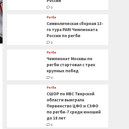
России
0
Регби
Символическая сборная 13-
го тура PARI Чемпионата
России по регби
0
Регби
Чемпионат Москвы по
регби стартовал с трех
крупных побед
0
Регби
СШОР по ИВС Тверской
области выиграла
Первенство ЦФО и СЗФО
по регби-7 среди юношей
до 18 лет
0