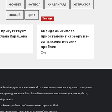
ФОНБЕТ
ФУТБОЛ
ХК АВАНГАРД
ХК ТРАКТОР
ХОККЕЙ
ЦСКА
Теннис
г присутствует
Аманда Анисимова
слана Карацева
приостановит карьеру из-
за психологических
проблем
0
и Вы обнаружили на нашем сайте материалы, которые нарушают авторские
ва, принадлежащие Вам, Вашей компании или организации, пожалуйста,
бщите нам.
сайте могут быть опубликованы материалы 18+!
 цитировании ссылка на источник обязательна.