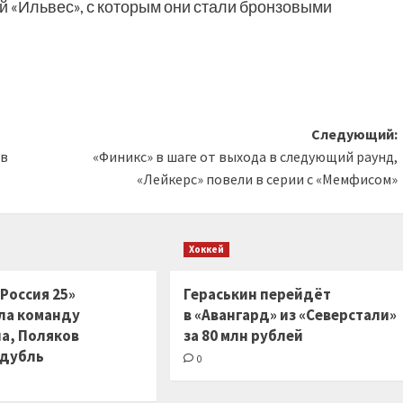
 «Ильвес», с которым они стали бронзовыми
Следующий:
ов
«Финикс» в шаге от выхода в следующий раунд,
«Лейкерс» повели в серии с «Мемфисом»
Хоккей
Россия 25»
Гераськин перейдёт
ла команду
в «Авангард» из «Северстали»
на, Поляков
за 80 млн рублей
 дубль
0