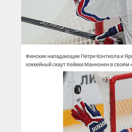
Финские нападающие Петри Контиола и Ярн
хоккейный скаут Хейкки Маннонен в своём «