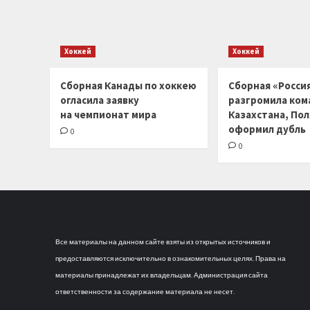
Хоккей
Хоккей
Сборная Канады по хоккею
Сборная «Россия
огласила заявку
разгромила ком
на чемпионат мира
Казахстана, По
оформил дубль
0
0
Все материалы на данном сайте взяты из открытых источников и
предоставляются исключительно в ознакомительных целях. Права на
материалы принадлежат их владельцам. Администрация сайта
ответственности за содержание материала не несет.