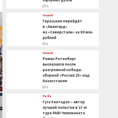
0
Хоккей
Гераськин перейдёт
в «Авангард»
из «Северстали» за 80 млн
рублей
0
Хоккей
Роман Ротенберг
высказался после
разгромной победы
сборной «Россия 25» над
Казахстаном
0
Регби
Гуга Хантадзе – автор
лучшей попытки в 13-м
туре PARI Чемпионата