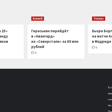
Хоккей
Теннис
 25»
Гераськин перейдёт
Бьорн Бор
анду
в «Авангард»
на матче А
ляков
из «Северстали» за 80 млн
в Мадриде
рублей
0
0
Есл
пра
соо
На 
При