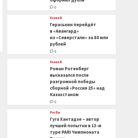
0
Хоккей
Гераськин перейдёт
в «Авангард»
из «Северстали» за 80 млн
рублей
0
Хоккей
Роман Ротенберг
высказался после
разгромной победы
сборной «Россия 25» над
Казахстаном
0
Регби
Гуга Хантадзе – автор
лучшей попытки в 13-м
туре PARI Чемпионата