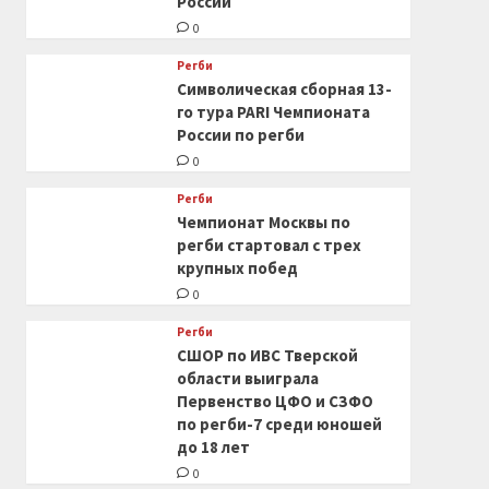
России
0
Регби
Символическая сборная 13-
го тура PARI Чемпионата
России по регби
0
Регби
Чемпионат Москвы по
регби стартовал с трех
крупных побед
0
Регби
СШОР по ИВС Тверской
области выиграла
Первенство ЦФО и СЗФО
по регби-7 среди юношей
до 18 лет
0