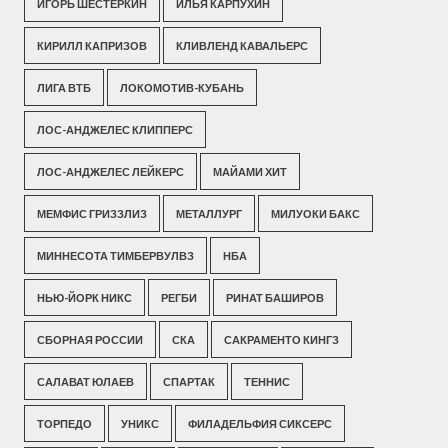
ИГОРЬ ШЕСТЕРКИН
ИЛЬЯ КАРПУХИН
КИРИЛЛ КАПРИЗОВ
КЛИВЛЕНД КАВАЛЬЕРС
ЛИГА ВТБ
ЛОКОМОТИВ-КУБАНЬ
ЛОС-АНДЖЕЛЕС КЛИППЕРС
ЛОС-АНДЖЕЛЕС ЛЕЙКЕРС
МАЙАМИ ХИТ
МЕМФИС ГРИЗЗЛИЗ
МЕТАЛЛУРГ
МИЛУОКИ БАКС
МИННЕСОТА ТИМБЕРВУЛВЗ
НБА
НЬЮ-ЙОРК НИКС
РЕГБИ
РИНАТ БАШИРОВ
СБОРНАЯ РОССИИ
СКА
САКРАМЕНТО КИНГЗ
САЛАВАТ ЮЛАЕВ
СПАРТАК
ТЕННИС
ТОРПЕДО
УНИКС
ФИЛАДЕЛЬФИЯ СИКСЕРС