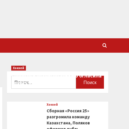
Хоккей
Сборная Канады по хоккею огласила
Найти:
заявку на чемпионат мира
0
Хоккей
Сборная «Россия 25»
разгромила команду
Казахстана, Поляков
оформил дубль