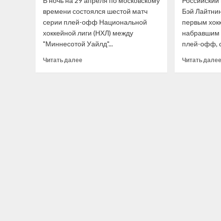
В ночь на 29 апреля по московскому
Российский
времени состоялся шестой матч
Бэй Лайтнин
серии плей-офф Национальной
первым хокк
хоккейной лиги (НХЛ) между
набравшим 
"Миннесотой Уайлд"...
плей-офф, с
Прочитать
Читать далее
Читать дале
больше
о
Хоккеисту
«Миннесоты»
Капризову
разбили
лицо
в матче
плей-
офф
НХЛ
с «Далласом»