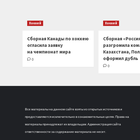
Хоккей
Хоккей
Сборная Канады по хоккею
Сборная «Россия
огласила заявку
разгромила ком
на чемпионат мира
Казахстана, По
оформил дубль
0
0
Все материалы на данном сайте взяты из открытых источников и
предоставляются исключительно в ознакомительных целях. Права на
материалы принадлежат их владельцам. Администрация сайта
ответственности за содержание материала не несет.