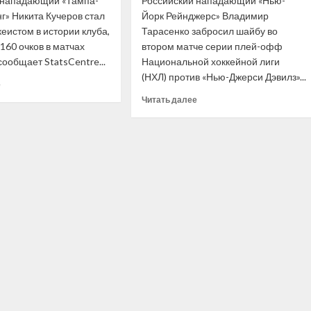
 нападающий «Тампа-
Российский нападающий «Нью-
г» Никита Кучеров стал
Йорк Рейнджерс» Владимир
еистом в истории клуба,
Тарасенко забросил шайбу во
160 очков в матчах
втором матче серии плей-офф
ообщает StatsCentre...
Национальной хоккейной лиги
(НХЛ) против «Нью-Джерси Дэвилз»...
Прочитать
е
больше
Прочитать
Читать далее
о
больше
Никита
о
Кучеров
Тарасенко
стал
опередил
первым
Овечкина
хоккеистом
по количеству
в истории
голов
«Тампы»,
в плей-
набравшим
офф
160
НХЛ
очков
за последние
в плей-
10 лет
офф