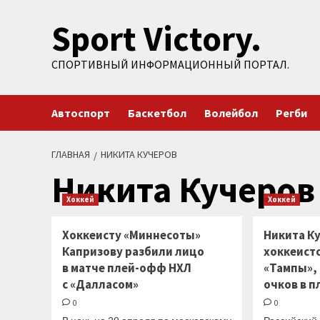
Перейти
Sport Victory.
к
содержимому
СПОРТИВНЫЙ ИНФОРМАЦИОННЫЙ ПОРТАЛ.
Автоспорт
Баскетбол
Волейбол
Регби
ГЛАВНАЯ
НИКИТА КУЧЕРОВ
Никита Кучеров
Хоккей
Хоккей
Хоккеисту «Миннесоты»
Никита К
Капризову разбили лицо
хоккеист
в матче плей-офф НХЛ
«Тампы»,
с «Далласом»
очков в 
0
0