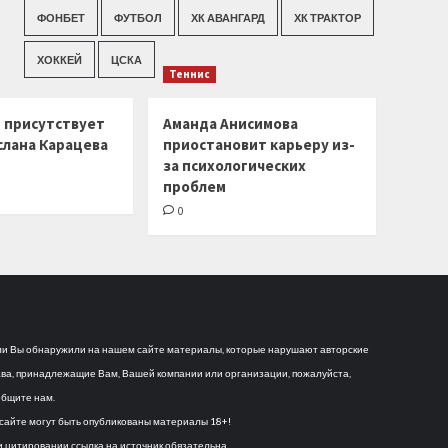
ФОНБЕТ
ФУТБОЛ
ХК АВАНГАРД
ХК ТРАКТОР
ХОККЕЙ
ЦСКА
Теннис
г присутствует
Аманда Анисимова
слана Карацева
приостановит карьеру из-
за психологических
проблем
0
и Вы обнаружили на нашем сайте материалы, которые нарушают авторские
ва, принадлежащие Вам, Вашей компании или организации, пожалуйста,
бщите нам.
сайте могут быть опубликованы материалы 18+!
 цитировании ссылка на источник обязательна.