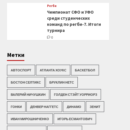
Регби
Чемпионат СФО и УФО
среди студенческих
команд по регби-7. Итоги
турнира
0
Метки
АВТОСПОРТ
АТЛАНТА ХОУКС
БАСКЕТБОЛ
БОСТОН СЕЛТИКС
БРУКЛИН НЕТС
ВАЛЕРИЙ НИЧУШКИН
ГОЛДЕН СТЭЙТ УОРРИОРЗ
ГОНКИ
ДЕНВЕР НАГГЕТС
ДИНАМО
ЗЕНИТ
ИВАН МИРОШНИЧЕНКО
ИГОРЬ ЕСМАНТОВИЧ