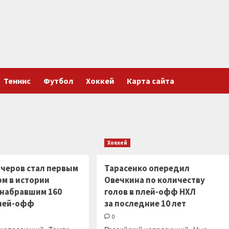
Теннис
Футбол
Хоккей
Карта сайта
Хоккей
учеров стал первым
Тарасенко опередил
ом в истории
Овечкина по количеству
 набравшим 160
голов в плей-офф НХЛ
плей-офф
за последние 10 лет
0