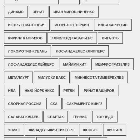
ДИНАМО
ЗЕНИТ
ИВАН МИРОШНИЧЕНКО
ИГОРЬ ЕСМАНТОВИЧ
ИГОРЬ ШЕСТЕРКИН
ИЛЬЯ КАРПУХИН
КИРИЛЛ КАПРИЗОВ
КЛИВЛЕНД КАВАЛЬЕРС
ЛИГА ВТБ
ЛОКОМОТИВ-КУБАНЬ
ЛОС-АНДЖЕЛЕС КЛИППЕРС
ЛОС-АНДЖЕЛЕС ЛЕЙКЕРС
МАЙАМИ ХИТ
МЕМФИС ГРИЗЗЛИЗ
МЕТАЛЛУРГ
МИЛУОКИ БАКС
МИННЕСОТА ТИМБЕРВУЛВЗ
НБА
НЬЮ-ЙОРК НИКС
РЕГБИ
РИНАТ БАШИРОВ
СБОРНАЯ РОССИИ
СКА
САКРАМЕНТО КИНГЗ
САЛАВАТ ЮЛАЕВ
СПАРТАК
ТЕННИС
ТОРПЕДО
УНИКС
ФИЛАДЕЛЬФИЯ СИКСЕРС
ФОНБЕТ
ФУТБОЛ