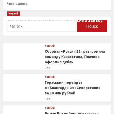
Прочитать
Читать далее
больше
о
Хоккей
Казанец,
Сборная Канады по хоккею огласила заявку
обманувший
Найти:
на чемпионат мира
хоккеиста
«Ак
0
Барса»
Бровкина,
Хоккей
получил
Сборная «Россия 25» разгромила
пять
лет
команду Казахстана, Поляков
колонии
оформил дубль
0
Хоккей
Гераськин перейдёт
в «Авангард» из «Северстали»
за 80 млн рублей
0
Хоккей
Роман Ротенберг высказался