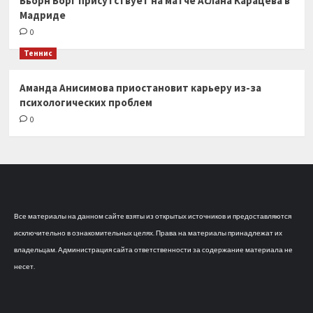
Бьорн Борг присутствует на матче Аслана Карацева в
Мадриде
0
Теннис
Аманда Анисимова приостановит карьеру из-за
психологических проблем
0
Все материалы на данном сайте взяты из открытых источников и предоставляются
исключительно в ознакомительных целях. Права на материалы принадлежат их
владельцам. Администрация сайта ответственности за содержание материала не
несет.