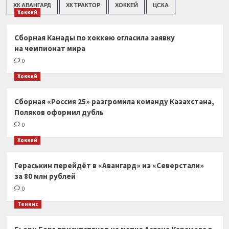
ХК АВАНГАРД
ХК ТРАКТОР
ХОККЕЙ
ЦСКА
Хоккей
Сборная Канады по хоккею огласила заявку
на чемпионат мира
0
Хоккей
Сборная «Россия 25» разгромила команду Казахстана,
Поляков оформил дубль
0
Хоккей
Гераськин перейдёт в «Авангард» из «Северстали»
за 80 млн рублей
0
Теннис