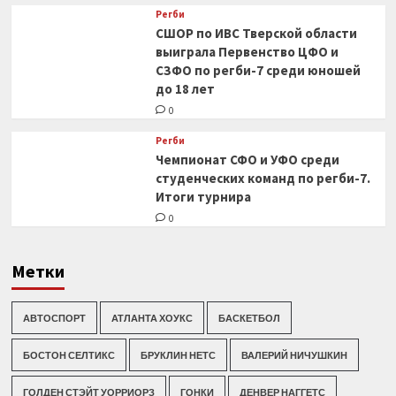
Регби
СШОР по ИВС Тверской области
выиграла Первенство ЦФО и
СЗФО по регби-7 среди юношей
до 18 лет
0
Регби
Чемпионат СФО и УФО среди
студенческих команд по регби-7.
Итоги турнира
0
Метки
АВТОСПОРТ
АТЛАНТА ХОУКС
БАСКЕТБОЛ
БОСТОН СЕЛТИКС
БРУКЛИН НЕТС
ВАЛЕРИЙ НИЧУШКИН
ГОЛДЕН СТЭЙТ УОРРИОРЗ
ГОНКИ
ДЕНВЕР НАГГЕТС