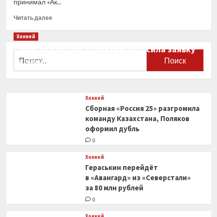
принимал «Ак...
Прочитать
Читать далее
больше
о
Хоккей
«Ак
Сборная Канады по хоккею огласила заявку
Барс»
Найти:
на чемпионат мира
всухую
обыграл
0
ЦСКА
и сравнял
Хоккей
счёт
Сборная «Россия 25» разгромила
в финальной
серии
команду Казахстана, Поляков
Кубка
оформил дубль
Гагарина
0
Хоккей
Гераськин перейдёт
в «Авангард» из «Северстали»
за 80 млн рублей
0
Хоккей