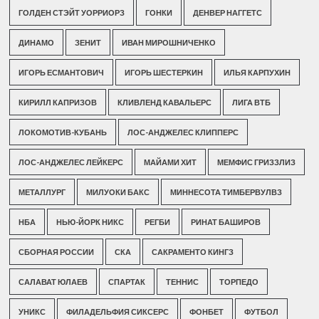
ГОЛДЕН СТЭЙТ УОРРИОРЗ
ГОНКИ
ДЕНВЕР НАГГЕТС
ДИНАМО
ЗЕНИТ
ИВАН МИРОШНИЧЕНКО
ИГОРЬ ЕСМАНТОВИЧ
ИГОРЬ ШЕСТЕРКИН
ИЛЬЯ КАРПУХИН
КИРИЛЛ КАПРИЗОВ
КЛИВЛЕНД КАВАЛЬЕРС
ЛИГА ВТБ
ЛОКОМОТИВ-КУБАНЬ
ЛОС-АНДЖЕЛЕС КЛИППЕРС
ЛОС-АНДЖЕЛЕС ЛЕЙКЕРС
МАЙАМИ ХИТ
МЕМФИС ГРИЗЗЛИЗ
МЕТАЛЛУРГ
МИЛУОКИ БАКС
МИННЕСОТА ТИМБЕРВУЛВЗ
НБА
НЬЮ-ЙОРК НИКС
РЕГБИ
РИНАТ БАШИРОВ
СБОРНАЯ РОССИИ
СКА
САКРАМЕНТО КИНГЗ
САЛАВАТ ЮЛАЕВ
СПАРТАК
ТЕННИС
ТОРПЕДО
УНИКС
ФИЛАДЕЛЬФИЯ СИКСЕРС
ФОНБЕТ
ФУТБОЛ