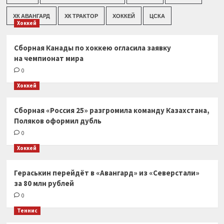
ХК АВАНГАРД
ХК ТРАКТОР
ХОККЕЙ
ЦСКА
Хоккей
Сборная Канады по хоккею огласила заявку
на чемпионат мира
0
Хоккей
Сборная «Россия 25» разгромила команду Казахстана,
Поляков оформил дубль
0
Хоккей
Гераськин перейдёт в «Авангард» из «Северстали»
за 80 млн рублей
0
Теннис