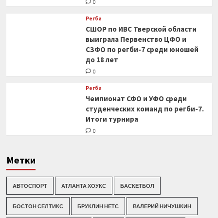
0
Регби
СШОР по ИВС Тверской области
выиграла Первенство ЦФО и
СЗФО по регби-7 среди юношей
до 18 лет
0
Регби
Чемпионат СФО и УФО среди
студенческих команд по регби-7.
Итоги турнира
0
Метки
АВТОСПОРТ
АТЛАНТА ХОУКС
БАСКЕТБОЛ
БОСТОН СЕЛТИКС
БРУКЛИН НЕТС
ВАЛЕРИЙ НИЧУШКИН