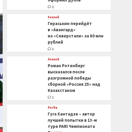
0
Хоккей
Гераськин перейдёт
в «Авангард»
из «Северстали» за 80 млн
рублей
0
Хоккей
Роман Ротенберг
высказался после
разгромной победы
сборной «Россия 25» над
Казахстаном
0
Регби
Гуга Хантадзе – автор
лучшей попытки в 13-м
туре PARI Чемпионата