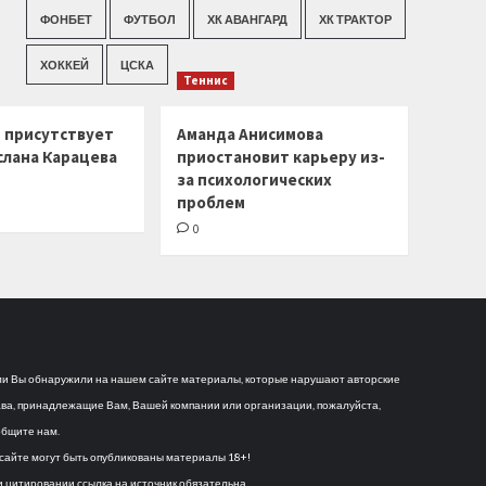
ФОНБЕТ
ФУТБОЛ
ХК АВАНГАРД
ХК ТРАКТОР
ХОККЕЙ
ЦСКА
Теннис
г присутствует
Аманда Анисимова
слана Карацева
приостановит карьеру из-
за психологических
проблем
0
и Вы обнаружили на нашем сайте материалы, которые нарушают авторские
ва, принадлежащие Вам, Вашей компании или организации, пожалуйста,
бщите нам.
сайте могут быть опубликованы материалы 18+!
 цитировании ссылка на источник обязательна.