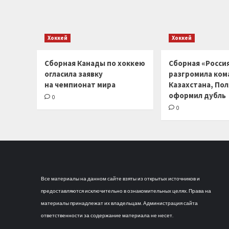
Хоккей
Хоккей
Сборная Канады по хоккею
Сборная «Россия
огласила заявку
разгромила ком
на чемпионат мира
Казахстана, По
оформил дубль
0
0
Все материалы на данном сайте взяты из открытых источников и
предоставляются исключительно в ознакомительных целях. Права на
материалы принадлежат их владельцам. Администрация сайта
ответственности за содержание материала не несет.