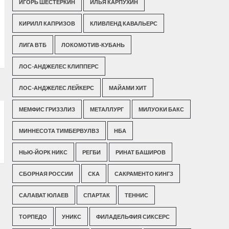
ИГОРЬ ШЕСТЕРКИН
ИЛЬЯ КАРПУХИН
КИРИЛЛ КАПРИЗОВ
КЛИВЛЕНД КАВАЛЬЕРС
ЛИГА ВТБ
ЛОКОМОТИВ-КУБАНЬ
ЛОС-АНДЖЕЛЕС КЛИППЕРС
ЛОС-АНДЖЕЛЕС ЛЕЙКЕРС
МАЙАМИ ХИТ
МЕМФИС ГРИЗЗЛИЗ
МЕТАЛЛУРГ
МИЛУОКИ БАКС
МИННЕСОТА ТИМБЕРВУЛВЗ
НБА
НЬЮ-ЙОРК НИКС
РЕГБИ
РИНАТ БАШИРОВ
СБОРНАЯ РОССИИ
СКА
САКРАМЕНТО КИНГЗ
САЛАВАТ ЮЛАЕВ
СПАРТАК
ТЕННИС
ТОРПЕДО
УНИКС
ФИЛАДЕЛЬФИЯ СИКСЕРС