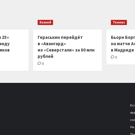
Хоккей
Теннис
 25»
Гераськин перейдёт
Бьорн Бор
анду
в «Авангард»
на матче А
ляков
из «Северстали» за 80 млн
в Мадриде
рублей
0
0
Есл
пра
соо
На 
При