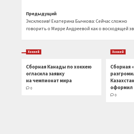
Навигация
Предыдущий
Эксклюзив! Екатерина Бычкова: Сейчас сложно
записи
говорить о Мирре Андреевой как о восходящей з
Хоккей
Хоккей
Сборная Канады по хоккею
Сборная «
огласила заявку
разгроми
на чемпионат мира
Казахста
оформил
0
0