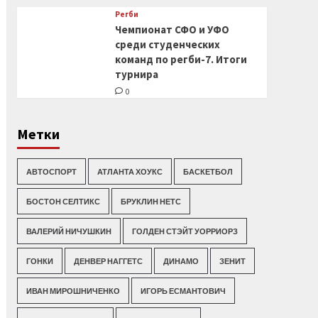
Регби
Чемпионат СФО и УФО
среди студенческих
команд по регби-7. Итоги
турнира
0
Метки
АВТОСПОРТ
АТЛАНТА ХОУКС
БАСКЕТБОЛ
БОСТОН СЕЛТИКС
БРУКЛИН НЕТС
ВАЛЕРИЙ НИЧУШКИН
ГОЛДЕН СТЭЙТ УОРРИОРЗ
ГОНКИ
ДЕНВЕР НАГГЕТС
ДИНАМО
ЗЕНИТ
ИВАН МИРОШНИЧЕНКО
ИГОРЬ ЕСМАНТОВИЧ