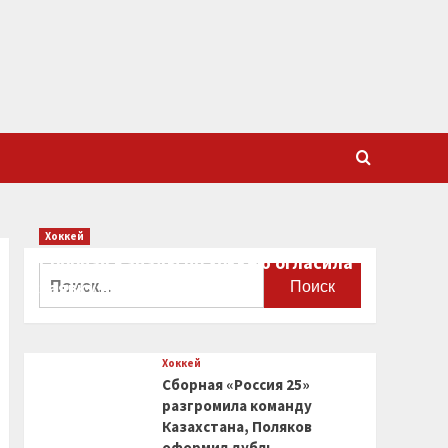
Хоккей
Сборная Канады по хоккею огласила
Найти:
заявку на чемпионат мира
0
Хоккей
Сборная «Россия 25»
разгромила команду
Казахстана, Поляков
оформил дубль