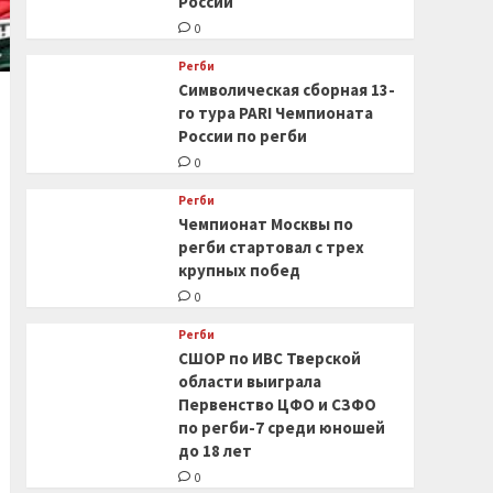
России
0
Регби
Символическая сборная 13-
го тура PARI Чемпионата
России по регби
0
Регби
Чемпионат Москвы по
регби стартовал с трех
крупных побед
0
Регби
СШОР по ИВС Тверской
области выиграла
Первенство ЦФО и СЗФО
по регби-7 среди юношей
до 18 лет
0