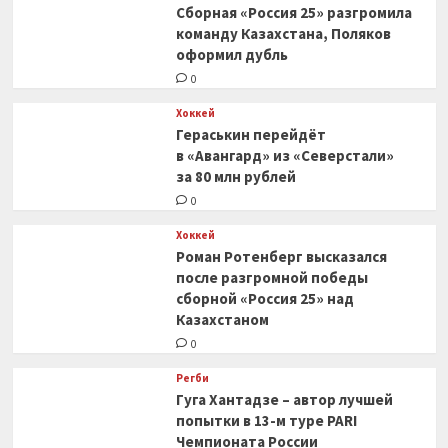
Сборная «Россия 25» разгромила
команду Казахстана, Поляков
оформил дубль
0
Хоккей
Гераськин перейдёт
в «Авангард» из «Северстали»
за 80 млн рублей
0
Хоккей
Роман Ротенберг высказался
после разгромной победы
сборной «Россия 25» над
Казахстаном
0
Регби
Гуга Хантадзе – автор лучшей
попытки в 13-м туре PARI
Чемпионата России