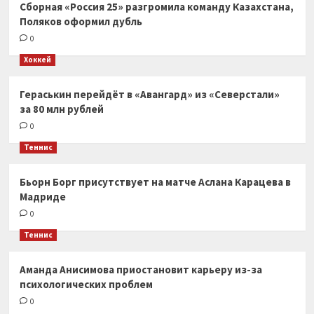
Сборная «Россия 25» разгромила команду Казахстана,
Поляков оформил дубль
0
Хоккей
Гераськин перейдёт в «Авангард» из «Северстали»
за 80 млн рублей
0
Теннис
Бьорн Борг присутствует на матче Аслана Карацева в
Мадриде
0
Теннис
Аманда Анисимова приостановит карьеру из-за
психологических проблем
0