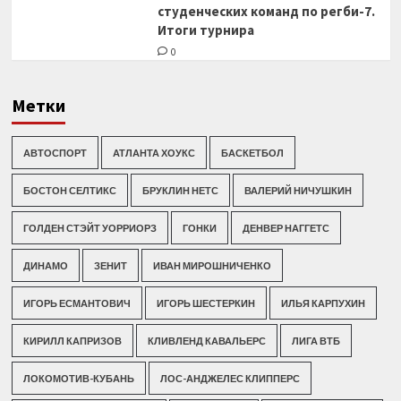
студенческих команд по регби-7.
Итоги турнира
0
Метки
АВТОСПОРТ
АТЛАНТА ХОУКС
БАСКЕТБОЛ
БОСТОН СЕЛТИКС
БРУКЛИН НЕТС
ВАЛЕРИЙ НИЧУШКИН
ГОЛДЕН СТЭЙТ УОРРИОРЗ
ГОНКИ
ДЕНВЕР НАГГЕТС
ДИНАМО
ЗЕНИТ
ИВАН МИРОШНИЧЕНКО
ИГОРЬ ЕСМАНТОВИЧ
ИГОРЬ ШЕСТЕРКИН
ИЛЬЯ КАРПУХИН
КИРИЛЛ КАПРИЗОВ
КЛИВЛЕНД КАВАЛЬЕРС
ЛИГА ВТБ
ЛОКОМОТИВ-КУБАНЬ
ЛОС-АНДЖЕЛЕС КЛИППЕРС