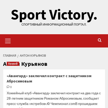
Перейти
Sport Victory.
к
содержимому
СПОРТИВНЫЙ ИНФОРМАЦИОННЫЙ ПОРТАЛ.
Основное
меню
ГЛАВНАЯ
АНТОН КУРЬЯНОВ
Антон Курьянов
Хоккей
«Авангард» заключил контракт с защитником
Абросимовым
0
Хоккейный клуб «Авангард» заключил контракт на два года с
28-летним защитником Романом Абросимовым, сообщает
пресс-служба «ястребов».© Чемпионат.comВ прошедшем