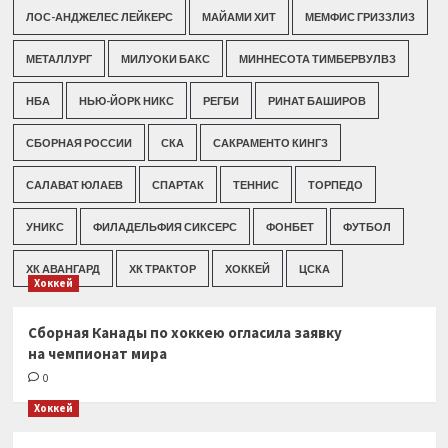
ЛОС-АНДЖЕЛЕС ЛЕЙКЕРС
МАЙАМИ ХИТ
МЕМФИС ГРИЗЗЛИЗ
МЕТАЛЛУРГ
МИЛУОКИ БАКС
МИННЕСОТА ТИМБЕРВУЛВЗ
НБА
НЬЮ-ЙОРК НИКС
РЕГБИ
РИНАТ БАШИРОВ
СБОРНАЯ РОССИИ
СКА
САКРАМЕНТО КИНГЗ
САЛАВАТ ЮЛАЕВ
СПАРТАК
ТЕННИС
ТОРПЕДО
УНИКС
ФИЛАДЕЛЬФИЯ СИКСЕРС
ФОНБЕТ
ФУТБОЛ
ХК АВАНГАРД
ХК ТРАКТОР
ХОККЕЙ
ЦСКА
Хоккей
Сборная Канады по хоккею огласила заявку
на чемпионат мира
0
Хоккей