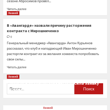
сезоне Абросимов провёл...
Прочитать
Читать далее
больше
Хоккей
о
«Авангард»
В «Авангарде» назвали причину расторжения
заключил
контракта с Мирошниченко
контракт
с защитником
0
Абросимовым
Генеральный менеджер «Авангарда» Антон Курьянов
рассказал, что клуб и нападающий Иван Мирошниченко
расторгли контракт из-за желания хоккеиста попробовать
свои силы...
Прочитать
Читать далее
больше
о
Хоккей
В «Авангарде»
Сборная Канады по хоккею огласила заявку
назвали
Найти:
на чемпионат мира
причину
расторжения
0
контракта
с Мирошниченко
Хоккей