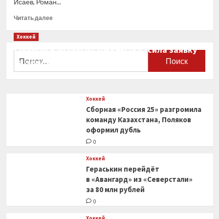
Исаев, Роман...
Прочитать
Читать далее
больше
о
Хоккей
«Трактор»
Сборная Канады по хоккею огласила заявку
объявил
Найти:
на чемпионат мира
об уходе
Пулккинена,
0
Бывальцева,
Проскурякова
Хоккей
и еще
Сборная «Россия 25» разгромила
4 игроков
команду Казахстана, Поляков
оформил дубль
0
Хоккей
Гераськин перейдёт
в «Авангард» из «Северстали»
за 80 млн рублей
0
Хоккей