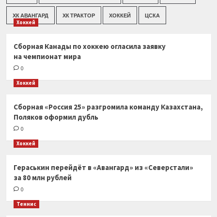
ХК АВАНГАРД
ХК ТРАКТОР
ХОККЕЙ
ЦСКА
Хоккей
Сборная Канады по хоккею огласила заявку
на чемпионат мира
0
Хоккей
Сборная «Россия 25» разгромила команду Казахстана,
Поляков оформил дубль
0
Хоккей
Гераськин перейдёт в «Авангард» из «Северстали»
за 80 млн рублей
0
Теннис