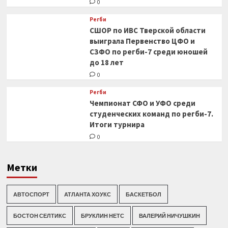
0
Регби
СШОР по ИВС Тверской области
выиграла Первенство ЦФО и
СЗФО по регби-7 среди юношей
до 18 лет
0
Регби
Чемпионат СФО и УФО среди
студенческих команд по регби-7.
Итоги турнира
0
Метки
АВТОСПОРТ
АТЛАНТА ХОУКС
БАСКЕТБОЛ
БОСТОН СЕЛТИКС
БРУКЛИН НЕТС
ВАЛЕРИЙ НИЧУШКИН