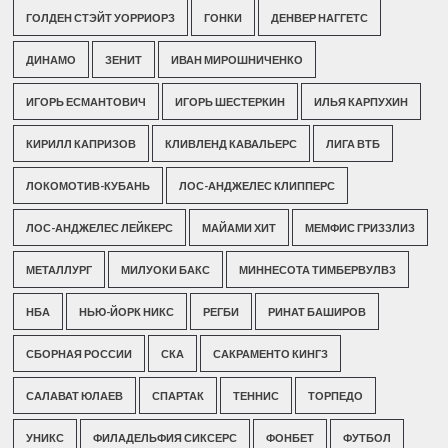
ГОЛДЕН СТЭЙТ УОРРИОРЗ
ГОНКИ
ДЕНВЕР НАГГЕТС
ДИНАМО
ЗЕНИТ
ИВАН МИРОШНИЧЕНКО
ИГОРЬ ЕСМАНТОВИЧ
ИГОРЬ ШЕСТЕРКИН
ИЛЬЯ КАРПУХИН
КИРИЛЛ КАПРИЗОВ
КЛИВЛЕНД КАВАЛЬЕРС
ЛИГА ВТБ
ЛОКОМОТИВ-КУБАНЬ
ЛОС-АНДЖЕЛЕС КЛИППЕРС
ЛОС-АНДЖЕЛЕС ЛЕЙКЕРС
МАЙАМИ ХИТ
МЕМФИС ГРИЗЗЛИЗ
МЕТАЛЛУРГ
МИЛУОКИ БАКС
МИННЕСОТА ТИМБЕРВУЛВЗ
НБА
НЬЮ-ЙОРК НИКС
РЕГБИ
РИНАТ БАШИРОВ
СБОРНАЯ РОССИИ
СКА
САКРАМЕНТО КИНГЗ
САЛАВАТ ЮЛАЕВ
СПАРТАК
ТЕННИС
ТОРПЕДО
УНИКС
ФИЛАДЕЛЬФИЯ СИКСЕРС
ФОНБЕТ
ФУТБОЛ