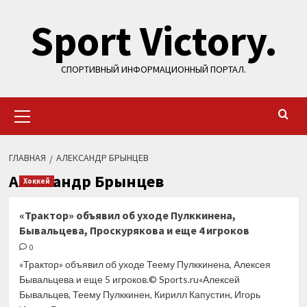
Перейти
Sport Victory.
к
содержимому
СПОРТИВНЫЙ ИНФОРМАЦИОННЫЙ ПОРТАЛ.
Основное
меню
ГЛАВНАЯ
АЛЕКСАНДР БРЫНЦЕВ
Александр Брынцев
Хоккей
«Трактор» объявил об уходе Пулккинена,
Бывальцева, Проскурякова и еще 4 игроков
0
«Трактор» объявил об уходе Теему Пулккинена, Алексея
Бывальцева и еще 5 игроков.© Sports.ru«Алексей
Бывальцев, Теему Пулккинен, Кирилл Капустин, Игорь