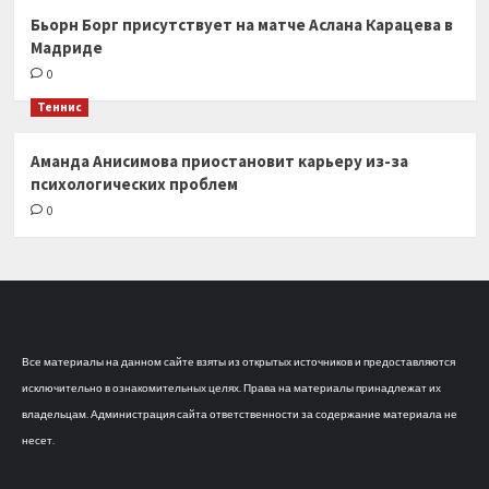
Бьорн Борг присутствует на матче Аслана Карацева в
Мадриде
0
Теннис
Аманда Анисимова приостановит карьеру из-за
психологических проблем
0
Все материалы на данном сайте взяты из открытых источников и предоставляются
исключительно в ознакомительных целях. Права на материалы принадлежат их
владельцам. Администрация сайта ответственности за содержание материала не
несет.