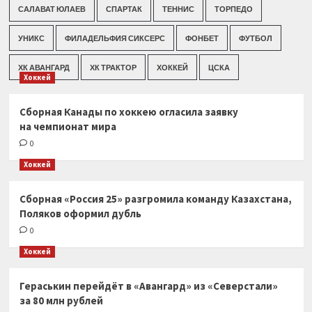
САЛАВАТ ЮЛАЕВ
СПАРТАК
ТЕННИС
ТОРПЕДО
УНИКС
ФИЛАДЕЛЬФИЯ СИКСЕРС
ФОНБЕТ
ФУТБОЛ
ХК АВАНГАРД
ХК ТРАКТОР
ХОККЕЙ
ЦСКА
Хоккей
Сборная Канады по хоккею огласила заявку
на чемпионат мира
0
Хоккей
Сборная «Россия 25» разгромила команду Казахстана,
Поляков оформил дубль
0
Хоккей
Гераськин перейдёт в «Авангард» из «Северстали»
за 80 млн рублей