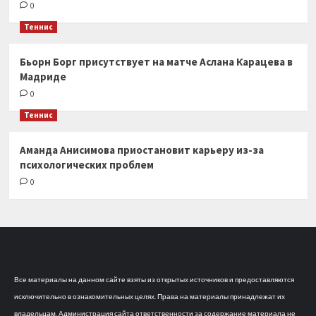
0
Теннис
Бьорн Борг присутствует на матче Аслана Карацева в
Мадриде
0
Теннис
Аманда Анисимова приостановит карьеру из-за
психологических проблем
0
Все материалы на данном сайте взяты из открытых источников и предоставляются
исключительно в ознакомительных целях. Права на материалы принадлежат их
владельцам. Администрация сайта ответственности за содержание материала не