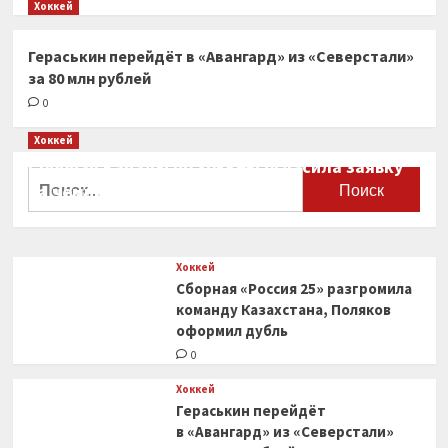
Хоккей
Гераськин перейдёт в «Авангард» из «Северстали»
за 80 млн рублей
0
Хоккей
Сборная Канады по хоккею огласила заявку
Найти:
на чемпионат мира
0
Хоккей
Сборная «Россия 25» разгромила
команду Казахстана, Поляков
оформил дубль
0
Хоккей
Гераськин перейдёт
в «Авангард» из «Северстали»