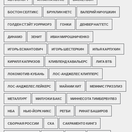
БОСТОН СЕЛТИКС
БРУКЛИН НЕТС
ВАЛЕРИЙ НИЧУШКИН
ГОЛДЕН СТЭЙТ УОРРИОРЗ
ГОНКИ
ДЕНВЕР НАГГЕТС
ДИНАМО
ЗЕНИТ
ИВАН МИРОШНИЧЕНКО
ИГОРЬ ЕСМАНТОВИЧ
ИГОРЬ ШЕСТЕРКИН
ИЛЬЯ КАРПУХИН
КИРИЛЛ КАПРИЗОВ
КЛИВЛЕНД КАВАЛЬЕРС
ЛИГА ВТБ
ЛОКОМОТИВ-КУБАНЬ
ЛОС-АНДЖЕЛЕС КЛИППЕРС
ЛОС-АНДЖЕЛЕС ЛЕЙКЕРС
МАЙАМИ ХИТ
МЕМФИС ГРИЗЗЛИЗ
МЕТАЛЛУРГ
МИЛУОКИ БАКС
МИННЕСОТА ТИМБЕРВУЛВЗ
НБА
НЬЮ-ЙОРК НИКС
РЕГБИ
РИНАТ БАШИРОВ
СБОРНАЯ РОССИИ
СКА
САКРАМЕНТО КИНГЗ